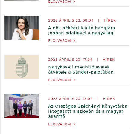
ELOLVASOM
2023 ÁPRILIS 22. 08:04
|
HÍREK
A nők békéért kiáltó hangjára
jobban odafigyel a nagyvilág
ELOLVASOM
2023 ÁPRILIS 20. 17:04
|
HÍREK
Nagyköveti megbízólevelek
átvétele a Sándor-palotában
ELOLVASOM
2023 ÁPRILIS 20. 13:04
|
HÍREK
Az Országos Széchényi Könyvtárba
látogatott a szlovén és a magyar
államfő
ELOLVASOM