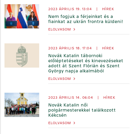
2023 ÁPRILIS 19. 13:04
|
HÍREK
Nem fogjuk a férjeinket és a
fiainkat az ukrán frontra küldeni!
ELOLVASOM
2023 ÁPRILIS 18. 17:04
|
HÍREK
Novák Katalin tábornoki
előléptetéseket és kinevezéseket
adott át Szent Flórián és Szent
György napja alkalmából
ELOLVASOM
2023 ÁPRILIS 14. 06:04
|
HÍREK
Novák Katalin női
polgármesterekkel találkozott
Kékcsén
ELOLVASOM