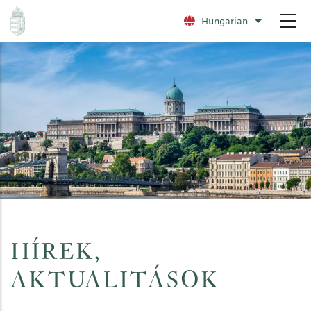
Ugrás
Hungarian
További nye
a
tartalomra
HÍREK,
AKTUALITÁSOK