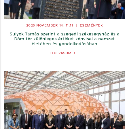
2025 NOVEMBER 14. 11:11
|
ESEMÉNYEK
Sulyok Tamás szerint a szegedi székesegyház és a
Dóm tér különleges értéket képvisel a nemzet
életében és gondolkodásában
ELOLVASOM