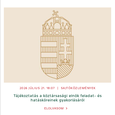
2026 JÚLIUS 21. 18:07
|
SAJTÓKÖZLEMÉNYEK
Tájékoztatás a köztársasági elnök feladat- és
hatásköreinek gyakorlásáról
ELOLVASOM