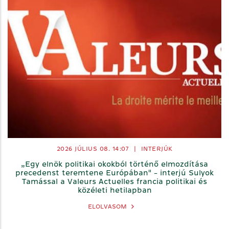
2026 JÚLIUS 08. 14:07
|
INTERJÚK
„Egy elnök politikai okokból történő elmozdítása
precedenst teremtene Európában" - interjú Sulyok
Tamással a Valeurs Actuelles francia politikai és
közéleti hetilapban
ELOLVASOM