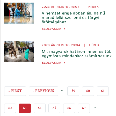
2023 ÁPRILIS 13. 15:04
|
HÍREK
A nemzet ereje abban áll, ha hű
marad lelki-szellemi és tárgyi
örökségéhez
ELOLVASOM
2023 ÁPRILIS 12. 20:04
|
HÍREK
Mi, magyarok határon innen és túl,
egymásra mindenkor számíthatunk
ELOLVASOM
…
ELSŐ
« FIRST
ELŐZŐ
‹ PREVIOUS
PAGE
59
PAGE
60
PAGE
61
OLDAL
OLDAL
…
PAGE
62
JELENLEGI
63
PAGE
64
PAGE
65
PAGE
66
PAGE
67