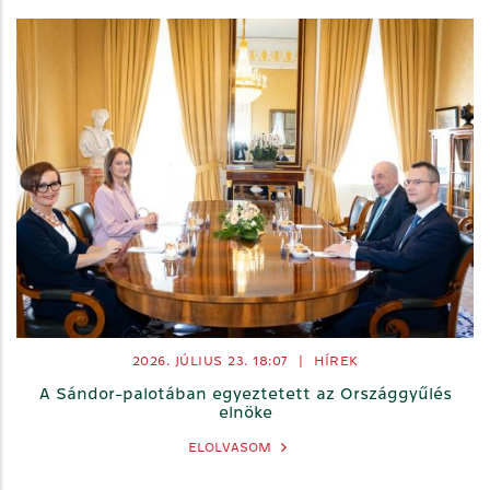
2026. JÚLIUS 23.
18:07
|
HÍREK
A Sándor-palotában egyeztetett az Országgyűlés
elnöke
ELOLVASOM