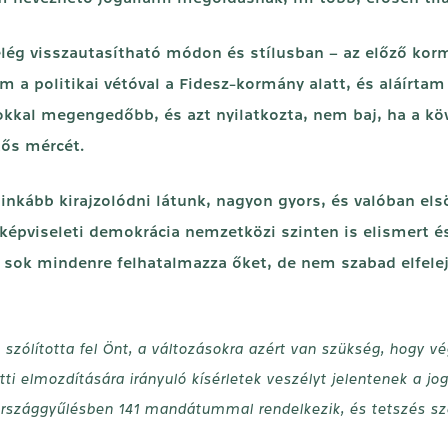
elég visszautasítható módon és stílusban – az előző ko
 a politikai vétóval a Fidesz-kormány alatt, és aláírtam 
kkal megengedőbb, és azt nyilatkozta, nem baj, ha a köve
tős mércét.
nkább kirajzolódni látunk, nagyon gyors, és valóban elsö
i képviseleti demokrácia nemzetközi szinten is elismert 
 sok mindenre felhatalmazza őket, de nem szabad elfel
szólította fel Önt, a változásokra azért van szükség, hogy v
ti elmozdítására irányuló kísérletek veszélyt jelentenek a jo
 Országgyűlésben 141 mandátummal rendelkezik, és tetszés sz