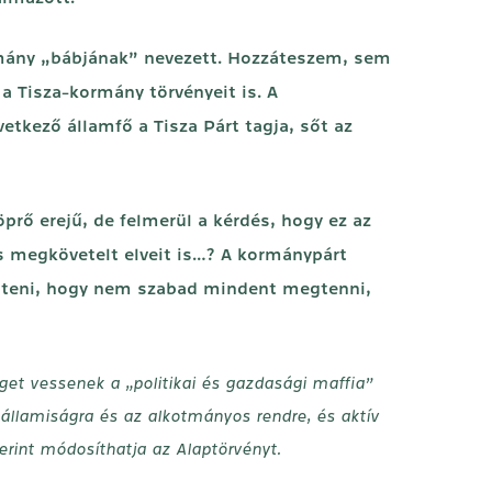
rmány „bábjának” nevezett. Hozzáteszem, sem
a Tisza-kormány törvényeit is. A
tkező államfő a Tisza Párt tagja, sőt az
prő erejű, de felmerül a kérdés, hogy ez az
és megkövetelt elveit is…? A kormánypárt
ejteni, hogy nem szabad mindent megtenni,
éget vessenek a „politikai és gazdasági maffia”
gállamiságra és az alkotmányos rendre, és aktív
erint módosíthatja az Alaptörvényt.