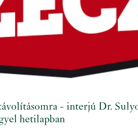
távolításomra - interjú Dr. Sul
gyel hetilapban