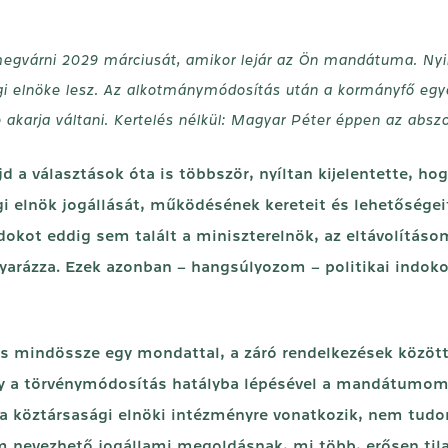
egvárni 2029 márciusát, amikor lejár az Ön mandátuma. Nyil
gi elnöke lesz. Az alkotmánymódosítás után a kormányfő eg
e akarja váltani. Kertelés nélkül: Magyar Péter éppen az abs
 a választások óta is többször, nyíltan kijelentette, h
 elnök jogállását, működésének kereteit és lehetőségei
okot eddig sem talált a miniszterelnök, az eltávolításo
agyarázza. Ezek azonban – hangsúlyozom – politikai indok
s mindössze egy mondattal, a záró rendelkezések között 
hogy a törvénymódosítás hatályba lépésével a mandátumom
n a köztársasági elnöki intézményre vonatkozik, nem tu
 nevezhető jogállami megoldásnak, mi több, erősen til