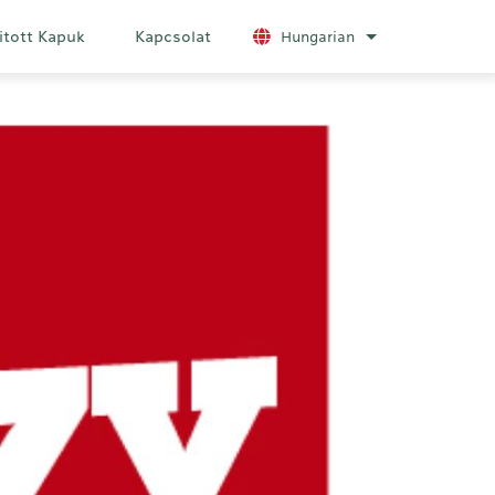
itott Kapuk
Kapcsolat
Hungarian
További nyelvek 