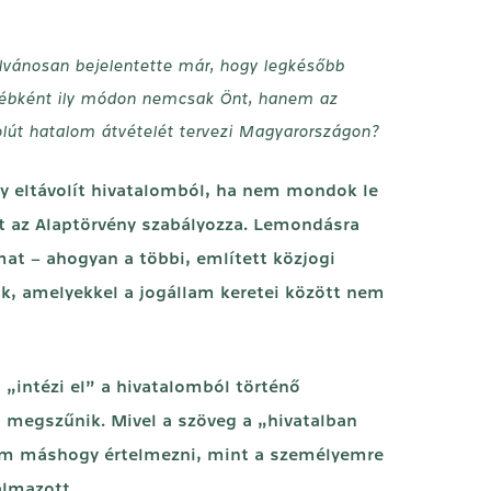
vánosan bejelentette már, hogy legkésőbb
yébként ily módon nemcsak Önt, hanem az
zolút hatalom átvételét tervezi Magyarországon?
ogy eltávolít hivatalomból, ha nem mondok le
t az Alaptörvény szabályozza. Lemondásra
mat – ahogyan a többi, említett közjogi
ok, amelyekkel a jogállam keretei között nem
„intézi el” a hivatalomból történő
 megszűnik. Mivel a szöveg a „hivatalban
dom máshogy értelmezni, mint a személyemre
almazott.