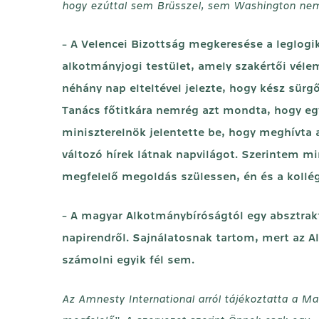
hogy ezúttal sem Brüsszel, sem Washington nem f
- A Velencei Bizottság megkeresése a leglogi
alkotmányjogi testület, amely szakértői vélem
néhány nap elteltével jelezte, hogy kész sürg
Tanács főtitkára nemrég azt mondta, hogy eg
miniszterelnök jelentette be, hogy meghívta a
változó hírek látnak napvilágot. Szerintem m
megfelelő megoldás szülessen, én és a kollé
- A magyar Alkotmánybíróságtól egy absztrak
napirendről. Sajnálatosnak tartom, mert az A
számolni egyik fél sem.
Az Amnesty International arról tájékoztatta a Mag