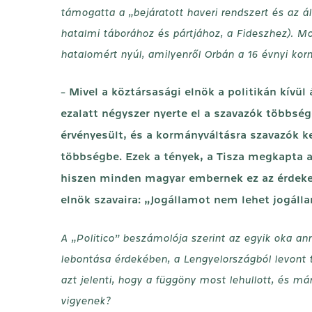
támogatta a „bejáratott haveri rendszert és az ál
hatalmi táborához és pártjához, a Fideszhez). Mo
hatalomért nyúl, amilyenről Orbán a 16 évnyi k
- Mivel a köztársasági elnök a politikán kívü
ezalatt négyszer nyerte el a szavazók többsé
érvényesült, és a kormányváltásra szavazók k
többségbe. Ezek a tények, a Tisza megkapta 
hiszen minden magyar embernek ez az érdeke 
elnök szavaira: „Jogállamot nem lehet jogálla
A „Politico” beszámolója szerint az egyik oka a
lebontása érdekében, a Lengyelországból levont 
azt jelenti, hogy a függöny most lehullott, és m
vigyenek?