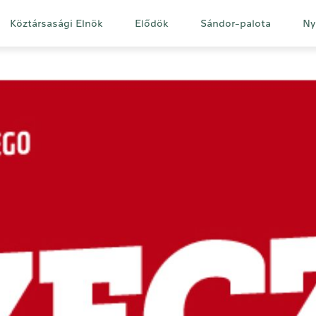
Fő
Köztársasági Elnök
Elődök
Sándor-palota
Ny
navigáció