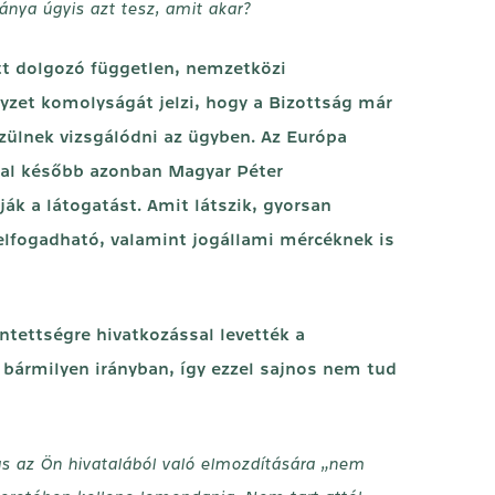
nya úgyis azt tesz, amit akar?
ett dolgozó független, nemzetközi
lyzet komolyságát jelzi, hogy a Bizottság már
szülnek vizsgálódni az ügyben. Az Európa
pal később azonban Magyar Péter
ják a látogatást. Amit látszik, gyorsan
 elfogadható, valamint jogállami mércéknek is
tettségre hivatkozással levették a
 bármilyen irányban, így ezzel sajnos nem tud
rás az Ön hivatalából való elmozdítására „nem