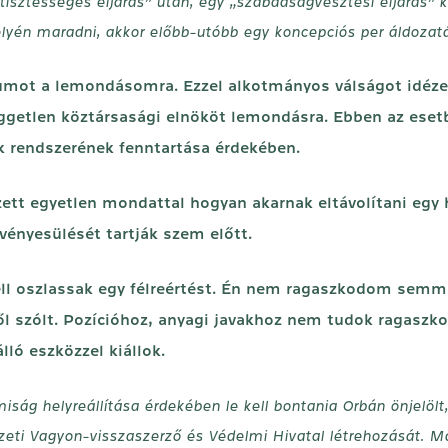
tisztességes eljárás” után, egy „szabadságvesztési eljárás” 
yén maradni, akkor előbb-utóbb egy koncepciós per áldozatá
tumot a lemondásomra. Ezzel alkotmányos válságot idézet
 független köztársasági elnököt lemondásra. Ebben az es
k rendszerének fenntartása érdekében.
tt egyetlen mondattal hogyan akarnak eltávolítani egy h
érvényesülését tartják szem előtt.
kell oszlassak egy félreértést. Én nem ragaszkodom semmi
ől szólt. Pozícióhoz, anyagi javakhoz nem tudok ragaszk
ló eszközzel kiállok.
ság helyreállítása érdekében le kell bontania Orbán önjelölt,
eti Vagyon-visszaszerző és Védelmi Hivatal létrehozását. Ma