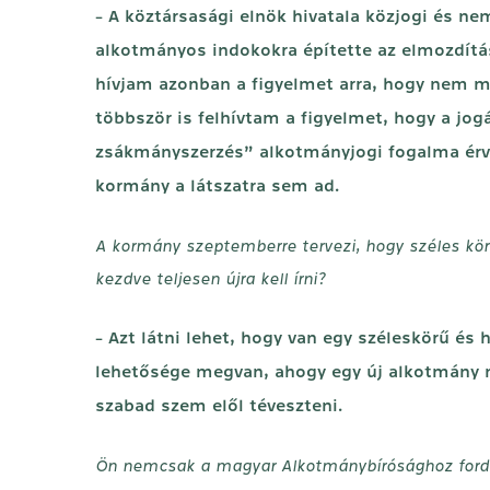
- A köztársasági elnök hivatala közjogi és n
alkotmányos indokokra építette az elmozdítá
hívjam azonban a figyelmet arra, hogy nem mi
többször is felhívtam a figyelmet, hogy a jogá
zsákmányszerzés” alkotmányjogi fogalma érv
kormány a látszatra sem ad.
A kormány szeptemberre tervezi, hogy széles körű
kezdve teljesen újra kell írni?
- Azt látni lehet, hogy van egy széleskörű és 
lehetősége megvan, ahogy egy új alkotmány m
szabad szem elől téveszteni.
Ön nemcsak a magyar Alkotmánybírósághoz fordult