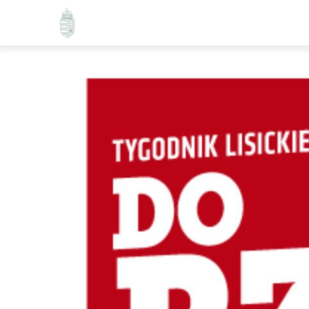
Ugrás
a
tartalomra