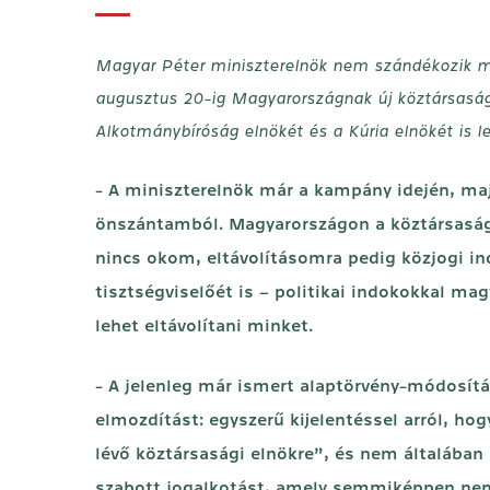
Magyar Péter miniszterelnök nem szándékozik m
augusztus 20-ig Magyarországnak új köztársasá
Alkotmánybíróság elnökét és a Kúria elnökét is l
- A miniszterelnök már a kampány idején, majd
önszántamból. Magyarországon a köztársasági
nincs okom, eltávolításomra pedig közjogi ind
tisztségviselőét is – politikai indokokkal m
lehet eltávolítani minket.
- A jelenleg már ismert alaptörvény-módosítá
elmozdítást: egyszerű kijelentéssel arról, 
lévő köztársasági elnökre”, és nem általába
szabott jogalkotást, amely semmiképpen nem