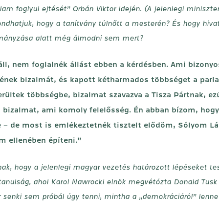
lam foglyul ejtését” Orbán Viktor idején. (A jelenlegi minisz
ndhatjuk, hogy a tanítvány túlnőtt a mesterén? És hogy hiva
ormányzása alatt még álmodni sem mert?
l áll, nem foglalnék állást ebben a kérdésben. Ami bizony
gének bizalmát, és kapott kétharmados többséget a parla
erültek többségbe, bizalmat szavazva a Tisza Pártnak, e
a bizalmat, ami komoly felelősség. Én abban bízom, hog
– de most is emlékeztetnék tisztelt elődöm, Sólyom Lás
m ellenében építeni.”
nnak, hogy a jelenlegi magyar vezetés határozott lépéseket
tanulság, ahol Karol Nawrocki elnök megvétózta Donald Tusk 
ár senki sem próbál úgy tenni, mintha a „demokráciáról” lenn