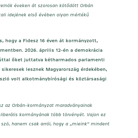
terelnök éveken át szorosan kötődött Orbán
tali idejének első évében olyan mértékű
os, hogy a Fidesz 16 éven át kormányzott,
mentben. 2026. április 12-én a demokrácia
zúttal őket juttatva kétharmados parlamenti
y sikeresek lesznek Magyarország érdekében,
zló volt alkotmánybírósági és köztársasági
 tesz az Orbán-kormányzat maradványainak
liberális kormányának több törvényét. Vajon ez
e szó, hanem csak arról, hogy a „mieink” mindent