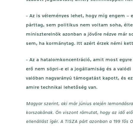
- Az is véleményes lehet, hogy míg engem – 
párttag, sem politikus nem voltam soha, éltem
miniszterelnök azonban a jövőre nézve már so
sem, ha kormánytag. Itt azért érzek némi ket
- Az a hatalomkoncentráció, amit most egyre i
erő nem söpri-e el a jogállamiság és a valód
valóban nagyarányú támogatást kapott, és ez
amire technikai lehetőség van.
Magyar szerint, aki már június elején lemondásra 
korszakának. Ön viszont rámutat, hogy az idő előt
ellenállást ígér. A TISZA párt azonban a 199 fős