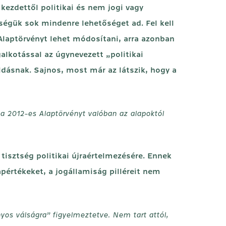
kezdettől politikai és nem jogi vagy
égük sok mindenre lehetőséget ad. Fel kell
Alaptörvényt lehet módosítani, arra azonban
galkotással az úgynevezett „politikai
ásnak. Sajnos, most már az látszik, hogy a
 a 2012-es Alaptörvényt valóban az alapoktól
 tisztség politikai újraértelmezésére. Ennek
értékeket, a jogállamiság pilléreit nem
os válságra” figyelmeztetve. Nem tart attól,