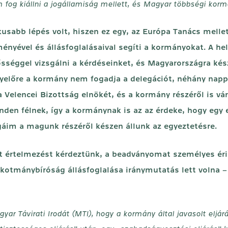
og kiállni a jogállamiság mellett, és Magyar többségi kormá
kusabb lépés volt, hiszen ez egy, az Európa Tanács mell
ényével és állásfoglalásaival segíti a kormányokat. A he
ősséggel vizsgálni a kérdéseinket, és Magyarországra ké
yelőre a kormány nem fogadja a delegációt, néhány nap
 Velencei Bizottság elnökét, és a kormány részéről is vár
inden félnek, így a kormánynak is az az érdeke, hogy egy
gáim a magunk részéről készen állunk az egyeztetésre.
t értelmezést kérdeztünk, a beadványomat személyes érin
lkotmánybíróság állásfoglalása iránymutatás lett volna –
yar Távirati Irodát (MTI), hogy a kormány által javasolt eljá