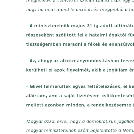
megfelelő”. A szervezet szerint Önnek csak egy „
hogy ha nem mond le önként, és megpróbál a hel
- A miniszterelnök május 31-ig adott ultimá
részeseként szólított fel a hatalmi ágaktól
tisztségemben maradni a fékek és ellensúlyo
- Az, ahogy az alkotmánymódosításban terveze
kerülheti el azok figyelmét, akik a jogállam 
- Mivel felmerültek egyes feltételezések, el 
aláírtam, ami a saját fizetésem csökkentésér
mellett azonban minden, a rendelkezésemre ál
Magyar azzal érvel, hogy a demokratikus jogállami
magyar miniszterelnök ezért bejelentette a Nemz