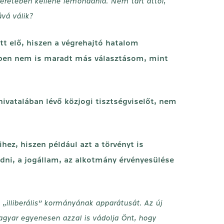
keretében kellene lemondania. Nem tart attól,
vá válik?
t elő, hiszen a végrehajtó hatalom
etben nem is maradt más választásom, mint
ivatalában lévő közjogi tisztségviselőt, nem
hez, hiszen például azt a törvényt is
odni, a jogállam, az alkotmány érvényesülése
 „illiberális” kormányának apparátusát. Az új
gyar egyenesen azzal is vádolja Önt, hogy