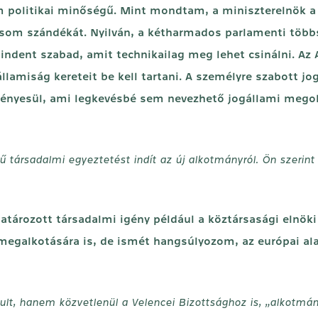
em politikai minőségű. Mint mondtam, a miniszterelnök a 
som szándékát. Nyilván, a kétharmados parlamenti többs
ndent szabad, amit technikailag meg lehet csinálni. Az 
llamiság kereteit be kell tartani. A személyre szabott jo
ényesül, ami legkevésbé sem nevezhető jogállami megold
 társadalmi egyeztetést indít az új alkotmányról. Ön szerint
határozott társadalmi igény például a köztársasági elnöki
egalkotására is, de ismét hangsúlyozom, az európai alap
, hanem közvetlenül a Velencei Bizottsághoz is, „alkotmány