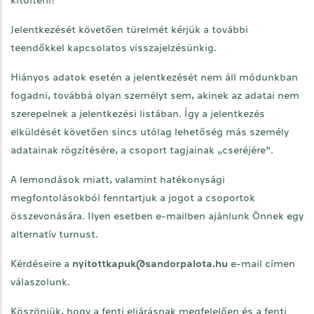
kitölteni!
Jelentkezését követően türelmét kérjük a további
teendőkkel kapcsolatos visszajelzésünkig.
Hiányos adatok esetén a jelentkezését nem áll módunkban
fogadni, továbbá olyan személyt sem, akinek az adatai nem
szerepelnek a jelentkezési listában. Így a jelentkezés
elküldését követően sincs utólag lehetőség más személy
adatainak rögzítésére, a csoport tagjainak „cseréjére”.
A lemondások miatt, valamint hatékonysági
megfontolásokból fenntartjuk a jogot a csoportok
összevonására. Ilyen esetben e-mailben ajánlunk Önnek egy
alternatív turnust.
Kérdéseire a
nyitottkapuk@sandorpalota.hu
e-mail címen
válaszolunk.
Köszönjük, hogy a fenti eljárásnak megfelelően és a fenti