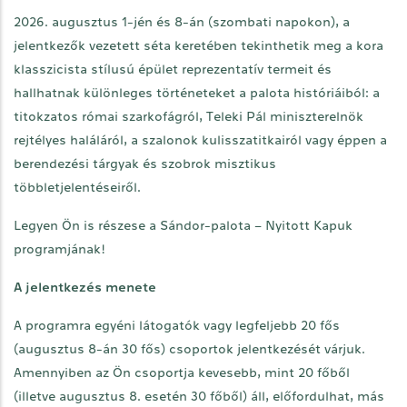
2026. augusztus 1-jén és 8-án (szombati napokon), a
jelentkezők vezetett séta keretében tekinthetik meg a kora
klasszicista stílusú épület reprezentatív termeit és
hallhatnak különleges történeteket a palota históriáiból: a
titokzatos római szarkofágról, Teleki Pál miniszterelnök
rejtélyes haláláról, a szalonok kulisszatitkairól vagy éppen a
berendezési tárgyak és szobrok misztikus
többletjelentéseiről.
Legyen Ön is részese a Sándor-palota – Nyitott Kapuk
programjának!
A jelentkezés menete
A programra egyéni látogatók vagy legfeljebb 20 fős
(augusztus 8-án 30 fős) csoportok jelentkezését várjuk.
Amennyiben az Ön csoportja kevesebb, mint 20 főből
(illetve augusztus 8. esetén 30 főből) áll, előfordulhat, más