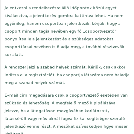
Jelentkezni a rendelkezésre álló időpontok közül egyet
kiválasztva, a jelentkezés gombra kattintva lehet. Ha nem
egyénileg, hanem csoportban jelentkezik, kérjük, hogy a
csoport minden tagja nevében egy fő „csoportvezető”
bonyolítsa le a jelentkezést és a szükséges adatokat
csoporttársai nevében is ő adja meg, a további résztvevők
sor alatt.
A rendszer jelzi a szabad helyek számát. Kérjük, csak akkor
indítsa el a regisztrációt, ha csoportja létszáma nem haladja
meg a szabad helyek számát.
E-mail cím megadására csak a csoportvezető esetében van
szükség és lehetőség. A megfelelő mező kipipálásával
jelezze, ha a látogatáson mozgásában korlátozott,
látássérült vagy más oknál fogva fizikai segítségre szoruló
jelentkező venne részt. A mezőket szíveskedjen figyelmesen