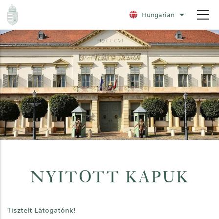
Ugrás
Hungarian
További nye
a
tartalomra
NYITOTT KAPUK
Tisztelt Látogatónk!