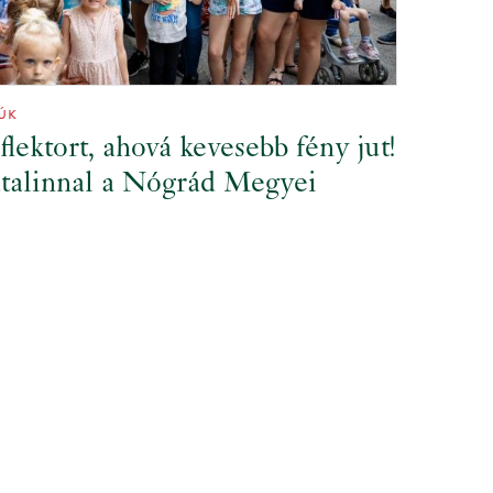
ÚK
flektort, ahová kevesebb fény jut!
atalinnal a Nógrád Megyei