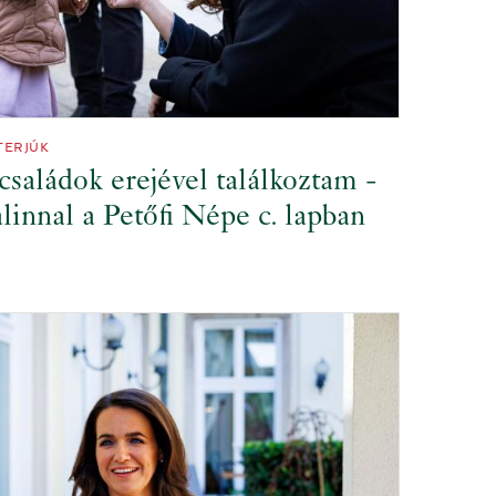
TERJÚK
saládok erejével találkoztam -
linnal a Petőfi Népe c. lapban