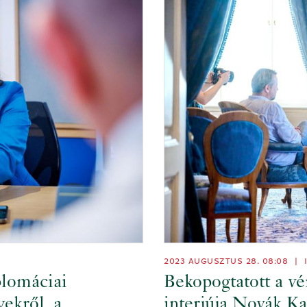
2023 AUGUSZTUS 28. 08:08
|
plomáciai
Bekopogtatott a vé
yekről, a
interjúja Novák Ka