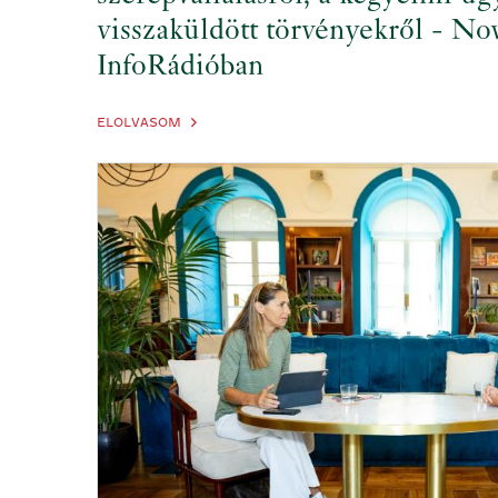
visszaküldött törvényekről - No
InfoRádióban
ELOLVASOM