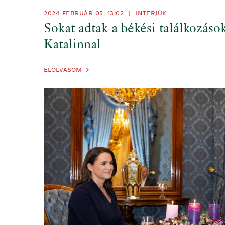
2024 FEBRUÁR 05. 13:02
|
INTERJÚK
Sokat adtak a békési találkozáso
Katalinnal
ELOLVASOM