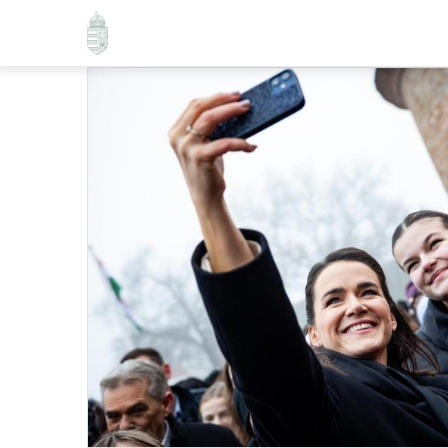
Ugrás
a
tartalomra