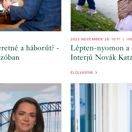
2023 NOVEMBER 28. 10:11
|
IN
eretné a háborút? -
Lépten-nyomon a c
Szóban
Interjú Novák Kata
ELOLVASOM