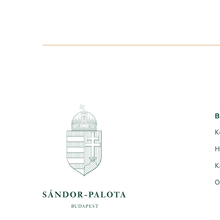
B
K
H
K
O