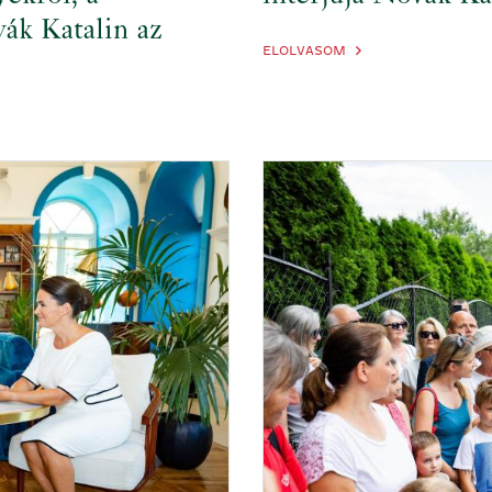
vák Katalin az
ELOLVASOM