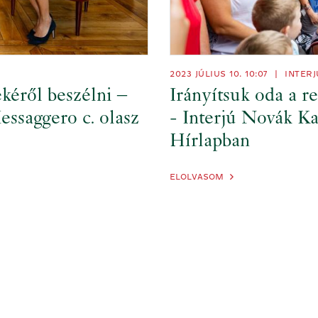
2023 JÚLIUS 10. 10:07
|
INTERJ
ékéről beszélni –
Irányítsuk oda a re
essaggero c. olasz
- Interjú Novák K
Hírlapban
ELOLVASOM