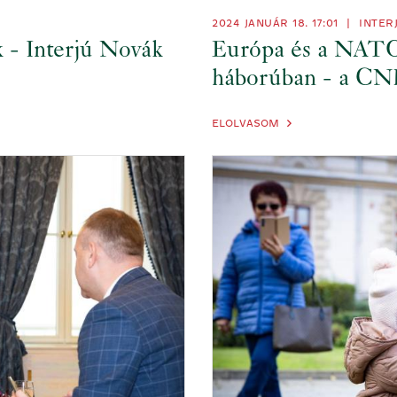
2024 JANUÁR 18. 17:01
|
INTER
k - Interjú Novák
Európa és a NATO
háborúban - a CNB
ELOLVASOM