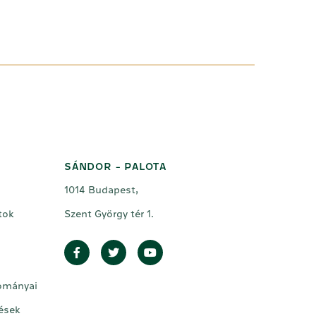
SÁNDOR - PALOTA
1014 Budapest,
tok
Szent György tér 1.
Facebook
Twitter
Youtube
dományai
ések