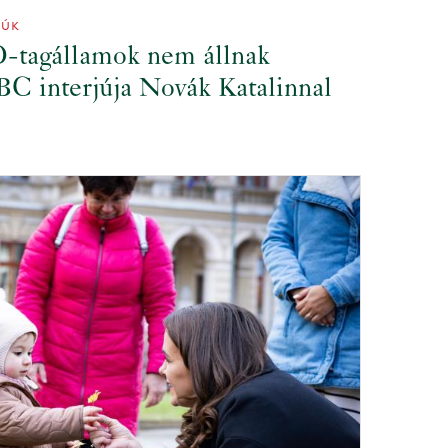
JÚK
-tagállamok nem állnak
C interjúja Novák Katalinnal