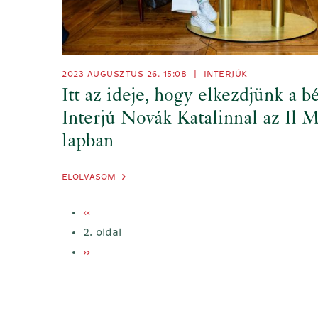
2023 AUGUSZTUS 26. 15:08
|
INTERJÚK
Itt az ideje, hogy elkezdjünk a b
Interjú Novák Katalinnal az Il M
lapban
ELOLVASOM
Oldalszámozás
Előző
‹‹
oldal
2. oldal
Következő
››
oldal