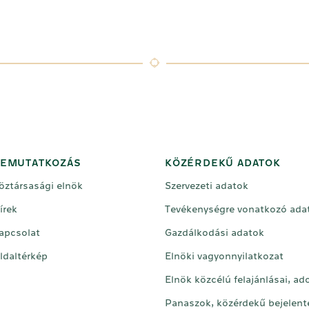
EMUTATKOZÁS
KÖZÉRDEKŰ ADATOK
öztársasági elnök
Szervezeti adatok
írek
Tevékenységre vonatkozó ada
apcsolat
Gazdálkodási adatok
ldaltérkép
Elnöki vagyonnyilatkozat
Elnök közcélú felajánlásai, a
Panaszok, közérdekű bejelent