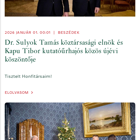
2026 JANUÁR 01. 00:01
|
BESZÉDEK
Dr. Sulyok Tamás köztársasági elnök és
Kapu Tibor kutatóűrhajós közös újévi
köszöntője
Tisztelt Honfitársaim!
ELOLVASOM