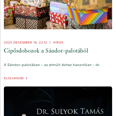
2025 DECEMBER 16. 22:12
|
HÍREK
Cipősdobozok a Sándor-palotából
A Sándor-palotában – az elmúlt évhez hasonlóan - dr.
ELOLVASOM