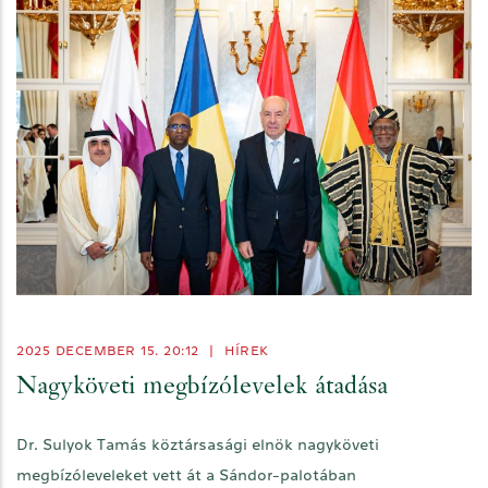
2025 DECEMBER 15. 20:12
|
HÍREK
Nagyköveti megbízólevelek átadása
Dr. Sulyok Tamás köztársasági elnök nagyköveti
megbízóleveleket vett át a Sándor-palotában