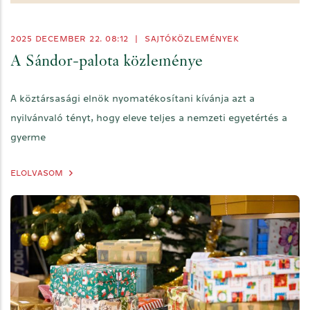
2025 DECEMBER 22. 08:12
|
SAJTÓKÖZLEMÉNYEK
A Sándor-palota közleménye
A köztársasági elnök nyomatékosítani kívánja azt a
nyilvánvaló tényt, hogy eleve teljes a nemzeti egyetértés a
gyerme
ELOLVASOM