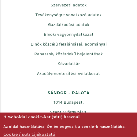
Szervezeti adatok
Tevékenységre vonatkozó adatok
Gazdálkodási adatok
Elnöki vagyonnyilatkozat
Elnök közcélú felajánlásai, adományai
Panaszok, közérdekű bejelentések
Közadattár
Akadálymentesítési nyilatkozat
SÁNDOR - PALOTA
1014 Budapest,
Szent György tér 1.
A weboldal cookie-kat (süti) használ
Az oldal használatával Ön beleegyezik a cookie-k használatába.
Facebook
Twitter
Youtube
Cookie / süti tájékoztató