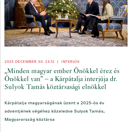
2025 DECEMBER 30. 23:12
|
INTERJÚK
„Minden magyar ember Önökkel érez és
Önökkel van” – a Kárpátalja interjúja dr.
Sulyok Tamás köztársasági elnökkel
Kárpátalja magyarságának üzent a 2025-ös év
adventjének végéhez közeledve Sulyok Tamás,
Magyarország köztársa