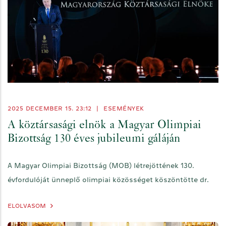
2025 DECEMBER 15. 23:12
|
ESEMÉNYEK
A köztársasági elnök a Magyar Olimpiai
Bizottság 130 éves jubileumi gáláján
A Magyar Olimpiai Bizottság (MOB) létrejöttének 130.
évfordulóját ünneplő olimpiai közösséget köszöntötte dr.
ELOLVASOM