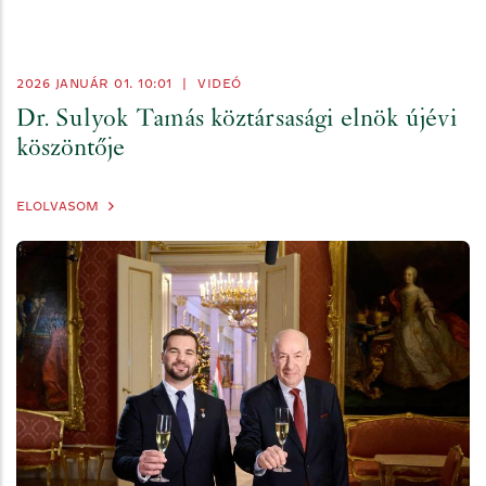
2026 JANUÁR 01. 10:01
|
VIDEÓ
Dr. Sulyok Tamás köztársasági elnök újévi
köszöntője
ELOLVASOM