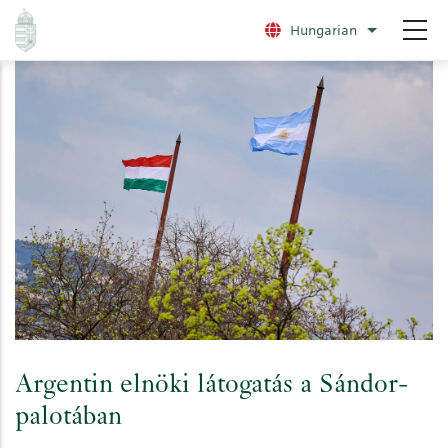
Ugrás
Hungarian
További nye
a
tartalomra
Argentin elnöki látogatás a Sándor-
palotában