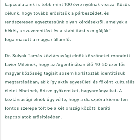
kapcsolataink is több mint 100 évre nyúlnak vissza. Közös
célunk, hogy tovább erősítsük a párbeszédet, és
rendszeresen egyeztessünk olyan kérdésekről, amelyek a
békét, a szuverenitást és a stabilitást szolgálják” –
fogalmazott a magyar államfő.
Dr. Sulyok Tamás köztársasági elnök köszönetet mondott
Javier Mileinek, hogy az Argentínában élő 40-50 ezer fős
magyar közösség tagjait sosem korlátozták identitásuk
megtartásában, akik így aktív egyesületi és főként kulturális
életet élhetnek, őrizve gyökereiket, hagyományaikat. A
köztársasági elnök úgy vélte, hogy a diaszpóra kiemelten
fontos szerepe tölt be a két ország közötti baráti
kapcsolatok erősítésében.