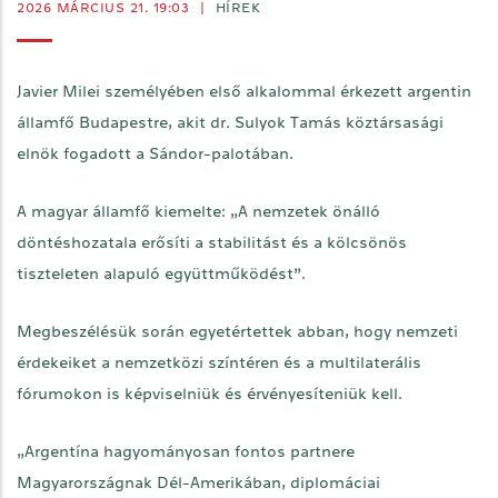
2026 MÁRCIUS 21. 19:03
|
HÍREK
Javier Milei személyében első alkalommal érkezett argentin
államfő Budapestre, akit dr. Sulyok Tamás köztársasági
elnök fogadott a Sándor-palotában.
A magyar államfő kiemelte: „A nemzetek önálló
döntéshozatala erősíti a stabilitást és a kölcsönös
tiszteleten alapuló együttműködést”.
Megbeszélésük során egyetértettek abban, hogy nemzeti
érdekeiket a nemzetközi színtéren és a multilaterális
fórumokon is képviselniük és érvényesíteniük kell.
„Argentína hagyományosan fontos partnere
Magyarországnak Dél-Amerikában, diplomáciai