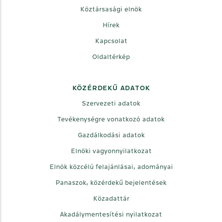
Köztársasági elnök
Hírek
Kapcsolat
Oldaltérkép
KÖZÉRDEKŰ ADATOK
Szervezeti adatok
Tevékenységre vonatkozó adatok
Gazdálkodási adatok
Elnöki vagyonnyilatkozat
Elnök közcélú felajánlásai, adományai
Panaszok, közérdekű bejelentések
Közadattár
Akadálymentesítési nyilatkozat