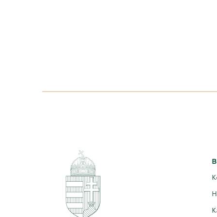
B
K
H
K