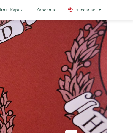
itott Kapuk
Kapcsolat
Hungarian
További nyelvek 