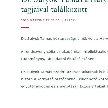
Dr. Sulyok Tamás a Harva
tagjaival találkozott
2026 MÁRCIUS 22. 22:03
|
HÍREK
Dr. Sulyok Tamás köztársasági elnök volt a Har
A rendezvény célja az akadémiai, intellektuáli
tudományos, társadalmi és közéletében.
Dr. Sulyok Tamás szerint az ilyen alkalmak is 
hiszen a környező országokból, különböző közö
együttműködés és a nyitottság közös értékeit h