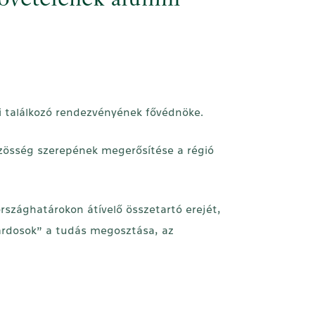
jövetelének alumni
i találkozó rendezvényének fővédnöke.
közösség szerepének megerősítése a régió
rszághatárokon átívelő összetartó erejét,
ardosok” a tudás megosztása, az