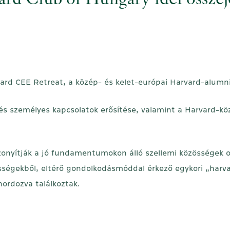
rd Club of Hungary idei össze
vard CEE Retreat, a közép- és kelet-európai Harvard-alumn
s és személyes kapcsolatok erősítése, valamint a Harvard-
bizonyítják a jó fundamentumokon álló szellemi közösségek o
sségekből, eltérő gondolkodásmóddal érkező egykori „harv
ordozva találkoztak.