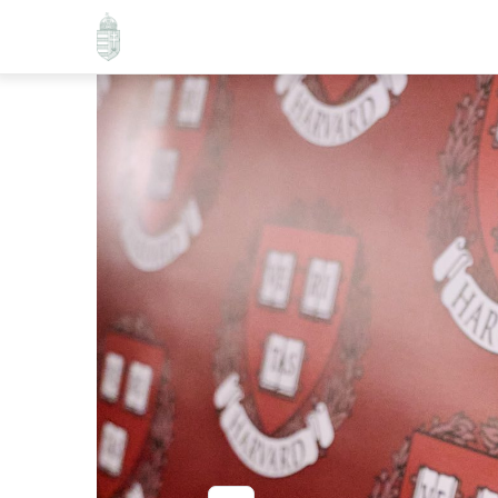
Ugrás
a
tartalomra