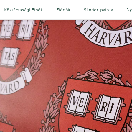
Fő
Köztársasági Elnök
Elődök
Sándor-palota
Ny
navigáció