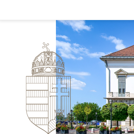
Ugrás
a
tartalomra