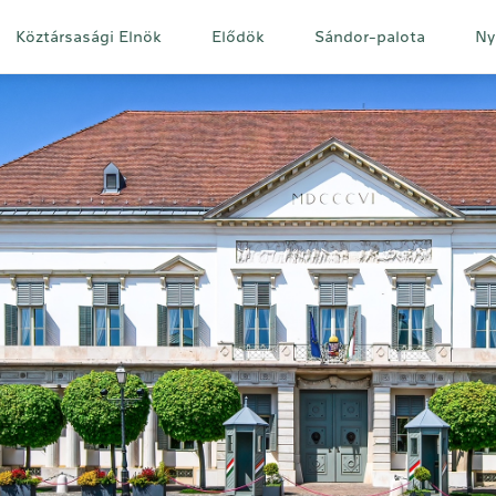
Fő
Köztársasági Elnök
Elődök
Sándor-palota
Ny
navigáció