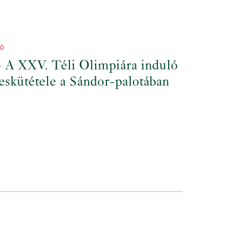
Ó
- A XXV. Téli Olimpiára induló
eskütétele a Sándor-palotában