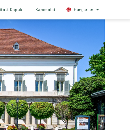
itott Kapuk
Kapcsolat
Hungarian
További nyelvek 