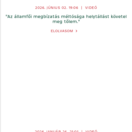
2026. JÚNIUS 02.
19:06
|
VIDEÓ
"Az államfői megbízatás méltósága helytállást követel
meg tőlem."
ELOLVASOM
2026. JANUÁR 24.
21:01
|
VIDEÓ