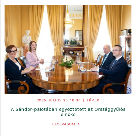
2026. JÚLIUS 23.
18:07
|
HÍREK
A Sándor-palotában egyeztetett az Országgyűlés
elnöke
ELOLVASOM