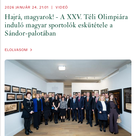
2026 JANUÁR 24. 21:01
|
VIDEÓ
Hajrá, magyarok! - A XXV. Téli Olimpiára
induló magyar sportolók eskütétele a
Sándor-palotában
ELOLVASOM