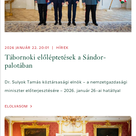
2026 JANUÁR 22. 20:01
|
HÍREK
Tábornoki előléptetések a Sándor-
palotában
Dr. Sulyok Tamás köztársasági elnök – a nemzetgazdasági
miniszter előterjesztésére – 2026. január 26-ai hatállyal
ELOLVASOM