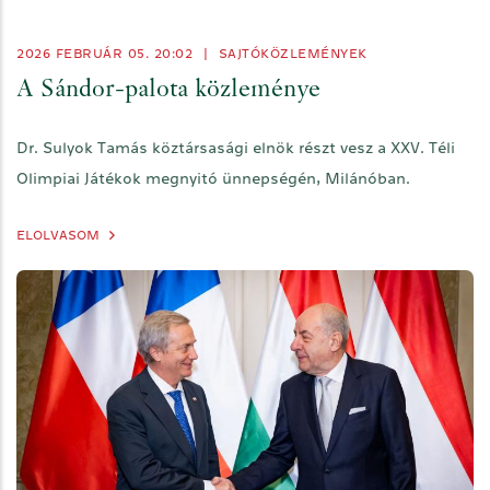
2026 FEBRUÁR 05. 20:02
|
SAJTÓKÖZLEMÉNYEK
A Sándor-palota közleménye
Dr. Sulyok Tamás köztársasági elnök részt vesz a XXV. Téli
Olimpiai Játékok megnyitó ünnepségén, Milánóban.
ELOLVASOM