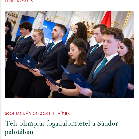
ELOLVASOM
2026 JANUÁR 24. 22:01
|
HÍREK
Téli olimpiai fogadalomtétel a Sándor-
palotában