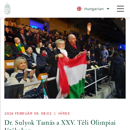
Ugrás
Hungarian
További nye
a
tartalomra
2026 FEBRUÁR 09. 08:02
|
HÍREK
Dr. Sulyok Tamás a XXV. Téli Olimpiai