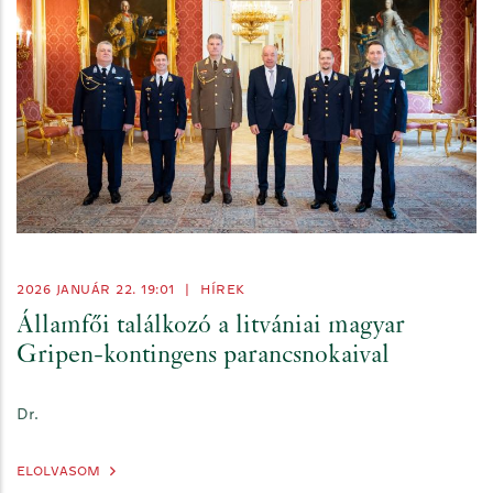
2026 JANUÁR 22. 19:01
|
HÍREK
Államfői találkozó a litvániai magyar
Gripen-kontingens parancsnokaival
Dr.
ELOLVASOM