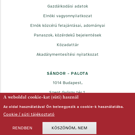
Gazdálkodási adatok
Elnöki vagyonnyilatkozat
Elnök közcélú felajánlásai, adományai
Panaszok, közérdekű bejelentések
Közadattár
Akadálymentesítési nyilatkozat
SÁNDOR - PALOTA
1014 Budapest,
Szent György tér 1.
A weboldal cookie-kat (süti) használ
Az oldal használatával Ön beleegyezik a cookie-k használatába.
Facebook
Twitter
Youtube
Cookie / süti tájékoztató
RENDBEN
KÖSZÖNÖM, NEM