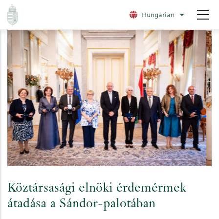
Ugrás
Hungarian
További nye
a
tartalomra
Köztársasági elnöki érdemérmek
átadása a Sándor-palotában