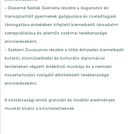
- Glaserné Sedlák Gabriella részére a daganatos és
transzplantált gyermekek gyógyulása és családtagjaik
támogatása érdekében kifejtett kiemelkedő társadalmi
szerepvállalása és jelentős szakmai tevékenysége
elismeréseként,
- Szebeni Zsuzsanna részére a több évtizedes kiemelkedő
kutatói, közművelődési és kulturális diplomáciai
területeken végzett értékőrző munkája és a nemzeti
összetartozást szolgáló elkötelezett tevékenysége
elismeréseként.
A köztársasági elnök gratulált és további eredményes
munkát kívánt a kitüntetetteknek.