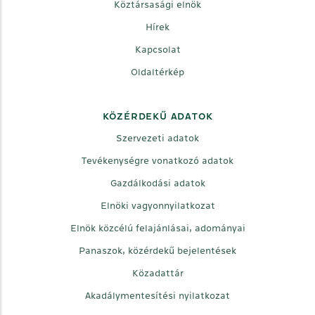
Köztársasági elnök
Hírek
Kapcsolat
Oldaltérkép
KÖZÉRDEKŰ ADATOK
Szervezeti adatok
Tevékenységre vonatkozó adatok
Gazdálkodási adatok
Elnöki vagyonnyilatkozat
Elnök közcélú felajánlásai, adományai
Panaszok, közérdekű bejelentések
Közadattár
Akadálymentesítési nyilatkozat