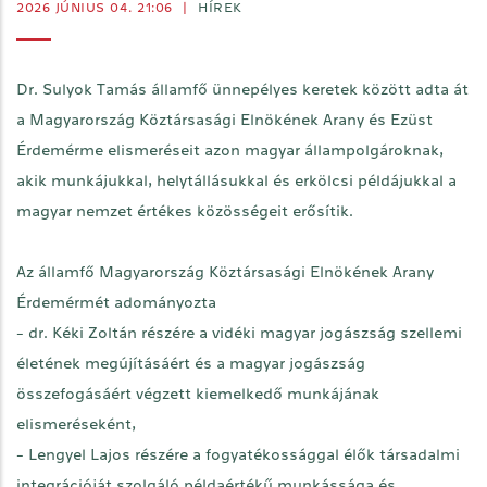
2026 JÚNIUS 04. 21:06
|
HÍREK
Dr. Sulyok Tamás államfő ünnepélyes keretek között adta át
a Magyarország Köztársasági Elnökének Arany és Ezüst
Érdemérme elismeréseit azon magyar állampolgároknak,
akik munkájukkal, helytállásukkal és erkölcsi példájukkal a
magyar nemzet értékes közösségeit erősítik.
Az államfő Magyarország Köztársasági Elnökének Arany
Érdemérmét adományozta
- dr. Kéki Zoltán részére a vidéki magyar jogászság szellemi
életének megújításáért és a magyar jogászság
összefogásáért végzett kiemelkedő munkájának
elismeréseként,
- Lengyel Lajos részére a fogyatékossággal élők társadalmi
integrációját szolgáló példaértékű munkássága és