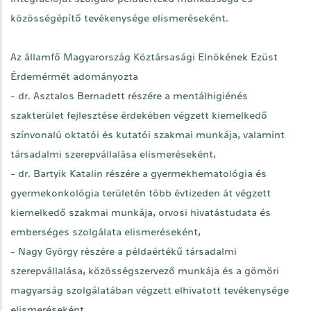
közösségépítő tevékenysége elismeréseként.
Az államfő Magyarország Köztársasági Elnökének Ezüst
Érdemérmét adományozta
- dr. Asztalos Bernadett részére a mentálhigiénés
szakterület fejlesztése érdekében végzett kiemelkedő
színvonalú oktatói és kutatói szakmai munkája, valamint
társadalmi szerepvállalása elismeréseként,
- dr. Bartyik Katalin részére a gyermekhematológia és
gyermekonkológia területén több évtizeden át végzett
kiemelkedő szakmai munkája, orvosi hivatástudata és
emberséges szolgálata elismeréseként,
- Nagy György részére a példaértékű társadalmi
szerepvállalása, közösségszervező munkája és a gömöri
magyarság szolgálatában végzett elhivatott tevékenysége
elismeréseként,