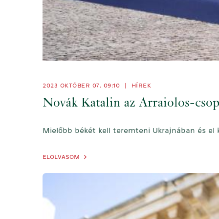
2023 OKTÓBER 07. 09:10
|
HÍREK
Novák Katalin az Arraiolos-csop
Mielőbb békét kell teremteni Ukrajnában és el 
ELOLVASOM