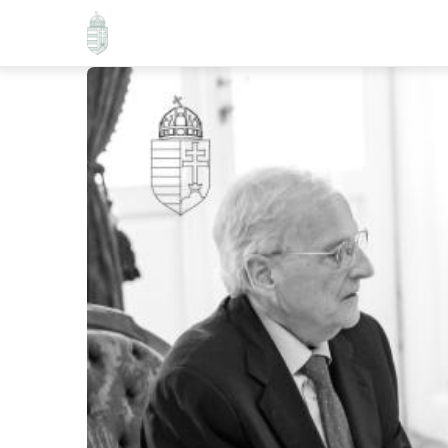
Ugrás
a
tartalomra