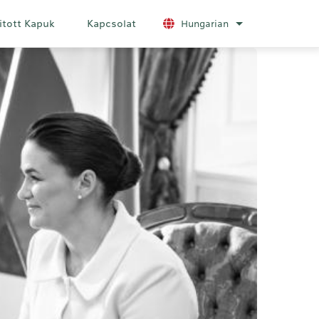
itott Kapuk
Kapcsolat
Hungarian
További nyelvek 