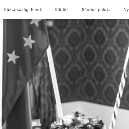
Fő
Köztársasági Elnök
Elődök
Sándor-palota
Ny
navigáció