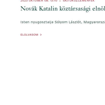
2023 OKTÓBER 08. 13:10
|
SAJTÓKÖZLEMÉNYEK
Novák Katalin köztársasági eln
Isten nyugosztalja Sólyom Lászlót, Magyarorsz
ELOLVASOM