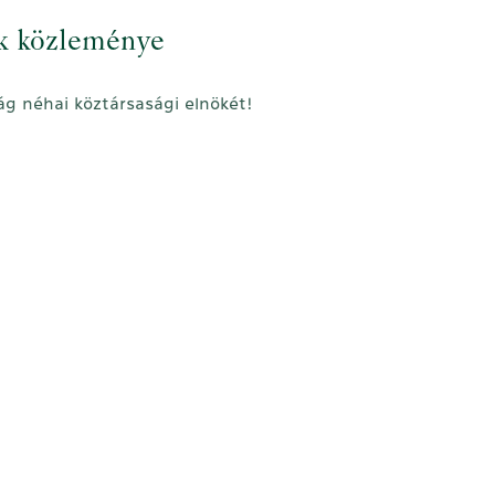
ök közleménye
ág néhai köztársasági elnökét!