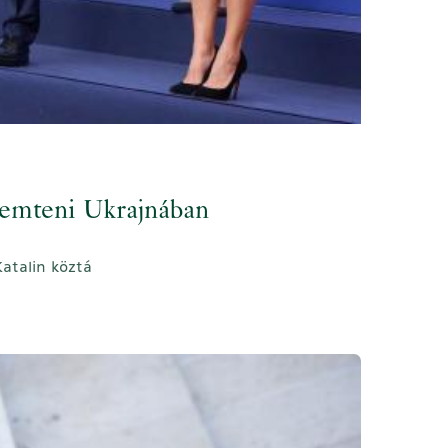
eremteni Ukrajnában
atalin köztá