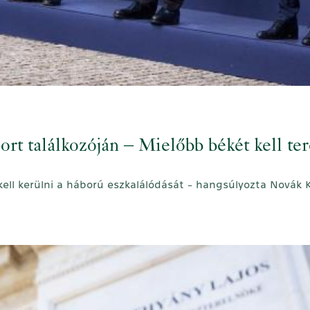
ort találkozóján – Mielőbb békét kell t
kell kerülni a háború eszkalálódását - hangsúlyozta Novák K