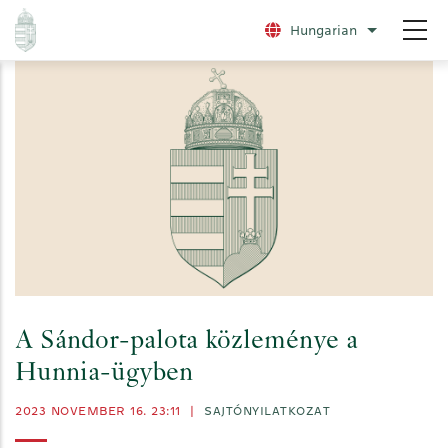
Ugrás
Hungarian
További nye
a
tartalomra
A Sándor-palota közleménye a
Hunnia-ügyben
2023 NOVEMBER 16. 23:11
|
SAJTÓNYILATKOZAT