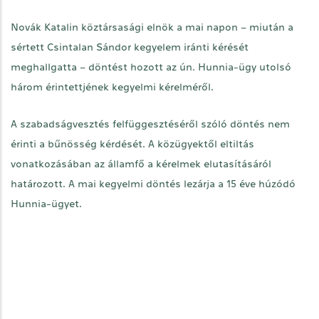
Novák Katalin köztársasági elnök a mai napon – miután a
sértett Csintalan Sándor kegyelem iránti kérését
meghallgatta – döntést hozott az ún. Hunnia-ügy utolsó
három érintettjének kegyelmi kérelméről.
A szabadságvesztés felfüggesztéséről szóló döntés nem
érinti a bűnösség kérdését. A közügyektől eltiltás
vonatkozásában az államfő a kérelmek elutasításáról
határozott. A mai kegyelmi döntés lezárja a 15 éve húzódó
Hunnia-ügyet.