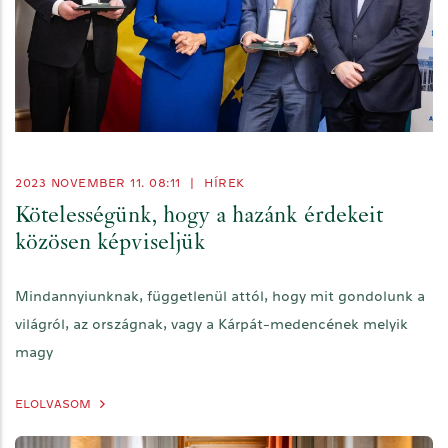
2023 NOVEMBER 11. 08:11
|
HÍREK
Kötelességünk, hogy a hazánk érdekeit
közösen képviseljük
Mindannyiunknak, függetlenül attól, hogy mit gondolunk a
világról, az országnak, vagy a Kárpát-medencének melyik
magy
ELOLVASOM