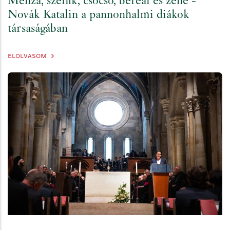
Menza, szelfik, csocsó, bereal és zene -
Novák Katalin a pannonhalmi diákok
társaságában
ELOLVASOM