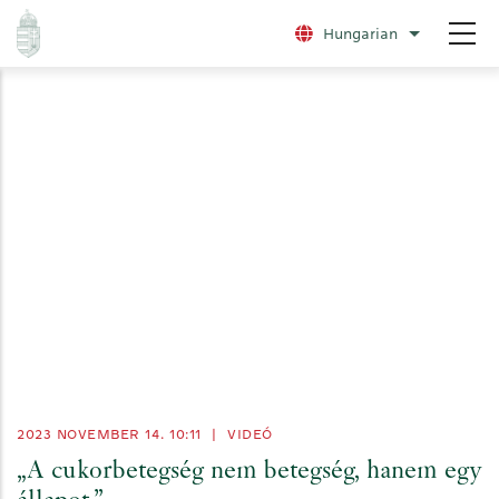
Ugrás
Hungarian
További nye
a
tartalomra
2023 NOVEMBER 14. 10:11
|
VIDEÓ
„A cukorbetegség nem betegség, hanem egy