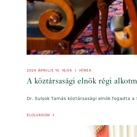
2024 ÁPRILIS 10. 16:04
|
HÍREK
A köztársasági elnök régi alkotm
Dr. Sulyok Tamás köztársasági elnök fogadta a
ELOLVASOM