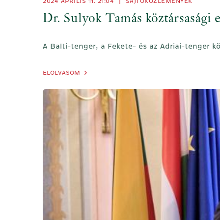
2024 ÁPRILIS 11. 21:04
|
SAJTÓKÖZLEMÉNYEK
Dr. Sulyok Tamás köztársasági
A Balti-tenger, a Fekete- és az Adriai-tenger k
ELOLVASOM