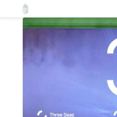
Ugrás
a
tartalomra