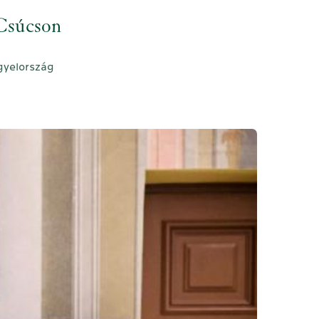
Csúcson
ngyelország