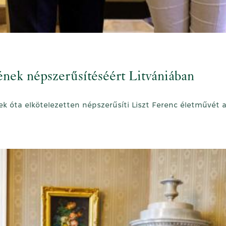
ének népszerűsítéséért Litvániában
 óta elkötelezetten népszerűsíti Liszt Ferenc életművét a