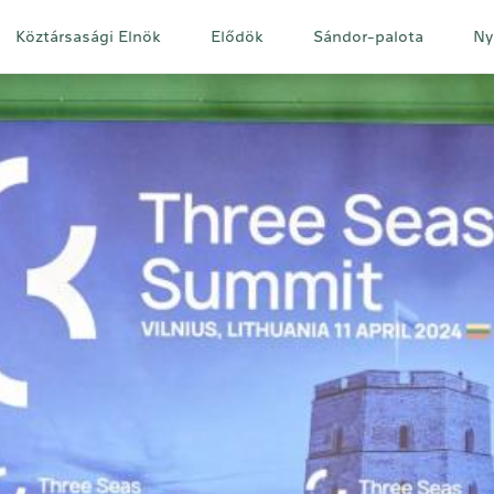
Fő
Köztársasági Elnök
Elődök
Sándor-palota
Ny
navigáció