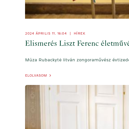
2024 ÁPRILIS 11. 16:04
|
HÍREK
Elismerés Liszt Ferenc életműv
Mūza Rubackytė litván zongoraművész évtizedek
ELOLVASOM