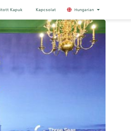
itott Kapuk
Kapcsolat
Hungarian
További nyelvek 