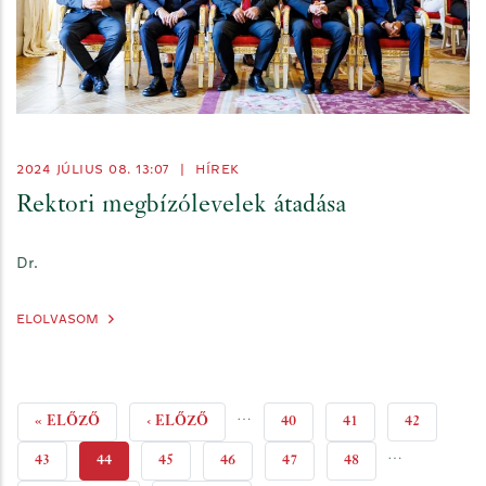
2024 JÚLIUS 08. 13:07
|
HÍREK
Rektori megbízólevelek átadása
Dr.
ELOLVASOM
…
ELSŐ
« ELŐZŐ
ELŐZŐ
‹ ELŐZŐ
PAGE
40
PAGE
41
PAGE
42
…
OLDAL
OLDAL
PAGE
43
JELENLEGI
44
PAGE
45
PAGE
46
PAGE
47
PAGE
48