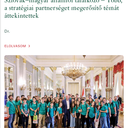
Szlovák–magyar államfői találkozó – Több,
a stratégiai partnerséget megerősítő témát
áttekintettek
Dr.
ELOLVASOM