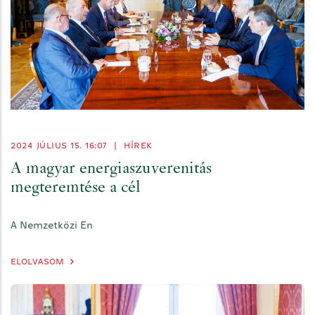
2024 JÚLIUS 15. 16:07
|
HÍREK
A magyar energiaszuverenitás
megteremtése a cél
A Nemzetközi En
ELOLVASOM