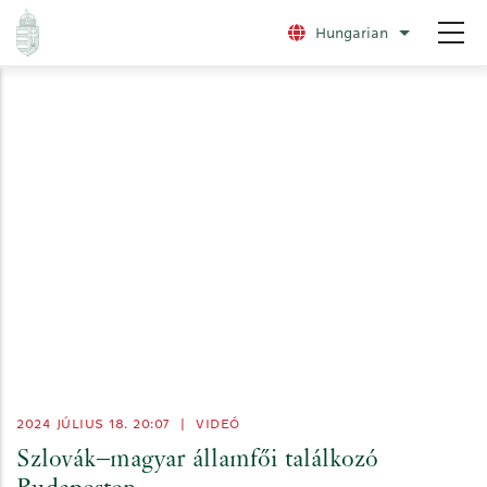
Ugrás
Hungarian
További nye
a
tartalomra
2024 JÚLIUS 18. 20:07
|
VIDEÓ
Szlovák–magyar államfői találkozó