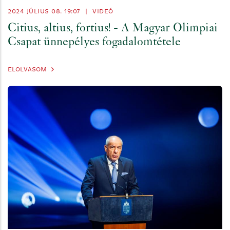
2024 JÚLIUS 08. 19:07
|
VIDEÓ
Citius, altius, fortius! - A Magyar Olimpiai
Csapat ünnepélyes fogadalomtétele
ELOLVASOM