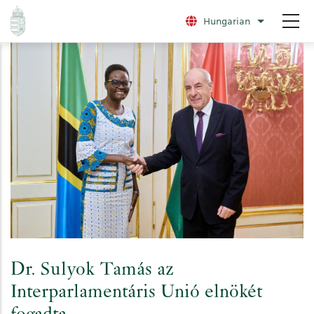
Ugrás
Hungarian
További nye
a
tartalomra
Dr. Sulyok Tamás az
Interparlamentáris Unió elnökét