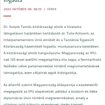
fogadta
2024 OKTÓBER 08. 08:10
|
HÍREK
Dr. Sulyok Tamás köztársasági elnök a hivatalos
látogatáson hazánkban tartózkodó dr. Tulia Acksont, az
Interparlamentáris Unió elnökét és a Tanzániai Egyesült
Köztársaság házelnökét fogadta munkavacsora keretében.
A köztársasági elnök hangsúlyozta: Magyarország az IPU-
nak 135 évvel ezelőtti megalapítása óta tagja, a fenntartható
fejlődési célok parlamentekkel történő megismertetésének
támogatója, ezen céljainak egyik kidolgozója.
Az államfő szerint Magyarország álláspontja a kezdetektől
megegyezik az IPU alapelveivel, például a bizalom és béke
diplomáciai úton történő megteremtésével, amely a
világban zajló háborús események idején kiemelt