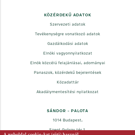
KÖZÉRDEKŰ ADATOK
Szervezeti adatok
Tevékenységre vonatkozó adatok
Gazdálkodási adatok
Elnöki vagyonnyilatkozat
Elnök közcélú felajánlásai, adományai
Panaszok, közérdekű bejelentések
Közadattár
Akadálymentesítési nyilatkozat
SÁNDOR - PALOTA
1014 Budapest,
Szent György tér 1.