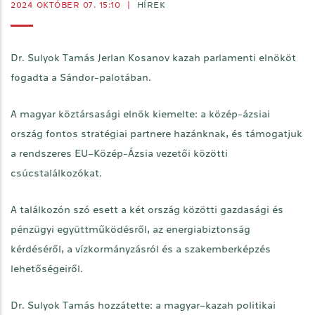
2024 OKTÓBER 07. 15:10
|
HÍREK
Dr. Sulyok Tamás Jerlan Kosanov kazah parlamenti elnököt
fogadta a Sándor-palotában.
A magyar köztársasági elnök kiemelte: a közép-ázsiai
ország fontos stratégiai partnere hazánknak, és támogatjuk
a rendszeres EU–Közép-Ázsia vezetői közötti
csúcstalálkozókat.
A találkozón szó esett a két ország közötti gazdasági és
pénzügyi együttműködésről, az energiabiztonság
kérdéséről, a vízkormányzásról és a szakemberképzés
lehetőségeiről.
Dr. Sulyok Tamás hozzátette: a magyar–kazah politikai