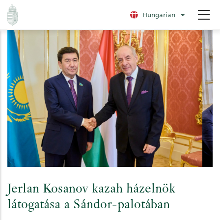
Ugrás
Hungarian
További nye
a
tartalomra
Jerlan Kosanov kazah házelnök
látogatása a Sándor-palotában