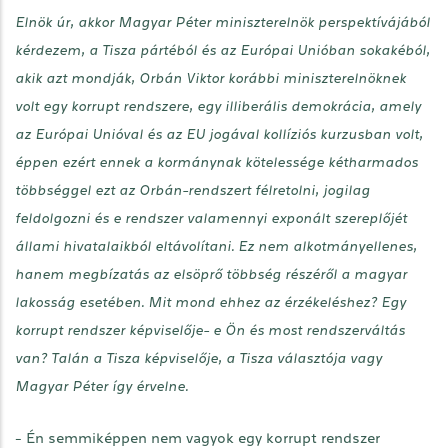
Elnök úr, akkor Magyar Péter miniszterelnök perspektívájából
kérdezem, a Tisza pártéból és az Európai Unióban sokakéból,
akik azt mondják, Orbán Viktor korábbi miniszterelnöknek
volt egy korrupt rendszere, egy illiberális demokrácia, amely
az Európai Unióval és az EU jogával kollíziós kurzusban volt,
éppen ezért ennek a kormánynak kötelessége kétharmados
többséggel ezt az Orbán-rendszert félretolni, jogilag
feldolgozni és e rendszer valamennyi exponált szereplőjét
állami hivatalaikból eltávolítani. Ez nem alkotmányellenes,
hanem megbízatás az elsöprő többség részéről a magyar
lakosság esetében. Mit mond ehhez az érzékeléshez? Egy
korrupt rendszer képviselője- e Ön és most rendszerváltás
van? Talán a Tisza képviselője, a Tisza választója vagy
Magyar Péter így érvelne.
- Én semmiképpen nem vagyok egy korrupt rendszer