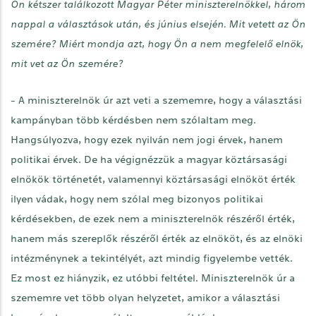
Ön kétszer találkozott Magyar Péter miniszterelnökkel, három
nappal a választások után, és június elsején. Mit vetett az Ön
szemére? Miért mondja azt, hogy Ön a nem megfelelő elnök,
mit vet az Ön szemére?
- A miniszterelnök úr azt veti a szememre, hogy a választási
kampányban több kérdésben nem szólaltam meg.
Hangsúlyozva, hogy ezek nyilván nem jogi érvek, hanem
politikai érvek. De ha végignézzük a magyar köztársasági
elnökök történetét, valamennyi köztársasági elnököt érték
ilyen vádak, hogy nem szólal meg bizonyos politikai
kérdésekben, de ezek nem a miniszterelnök részéről érték,
hanem más szereplők részéről érték az elnököt, és az elnöki
intézménynek a tekintélyét, azt mindig figyelembe vették.
Ez most ez hiányzik, ez utóbbi feltétel. Miniszterelnök úr a
szememre vet több olyan helyzetet, amikor a választási