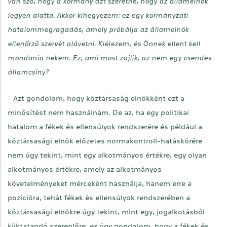
van szó, hogy a kormány azt szeretné, hogy az államelnök
legyen alatta. Akkor kihegyezem: ez egy kormányzati
hatalommegragadás, amely próbálja az államelnök
ellenőrző szervét alávetni. Kiélezem, és Önnek ellent kell
mondania nekem. Ez, ami most zajlik, az nem egy csendes
államcsíny?
- Azt gondolom, hogy köztársaság elnökként ezt a
minősítést nem használnám. De az, ha egy politikai
hatalom a fékek és ellensúlyok rendszerére és például a
köztársasági elnök előzetes normakontroll-hatáskörére
nem úgy tekint, mint egy alkotmányos értékre, egy olyan
alkotmányos értékre, amely az alkotmányos
követelményeket mérceként használja, hanem erre a
pozícióra, tehát fékek és ellensúlyok rendszerében a
köztársasági elnökre úgy tekint, mint egy, jogalkotásból
kiiktatandó szereplőre, ez úgy gondolom, hogy a fékek és