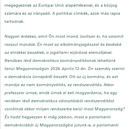
megegyeznek az Európai Unió alapértékeivel, és a közjog
számára ez az irányadó. A politikai címkék, azok más lapra
tartoznak.
Nagyon érdekes, amit Ön most mond. Javítson ki, ha valamit
rosszul mondok. Én most az alkotmányjogásszal és kevésbé
az elnökkel beszélek, a jogállami eljárások elemzőjével.
Rendben lévő demokratikus kormányváltásnak lehettünk
tanúi Magyarországon 2026. április 12-én. Ön személy szerint
a demokrácia ünnepéről beszélt. Ott az új kormány, és azt
mondja ez nem kormányváltás, ez rendszerváltás. Akkor
professzor úrnak, elnök úrnak el kell magyaráznia, ha egy
rendben lévő demokratikus választásból rendszerváltást
csinálnak akkor milyen rendszerbe kerül most Magyarország?
És hadd hegyezzen ki még jobban, most a parlamenti
demokráciából új Magyarországba jutunk-e, a parlamenti