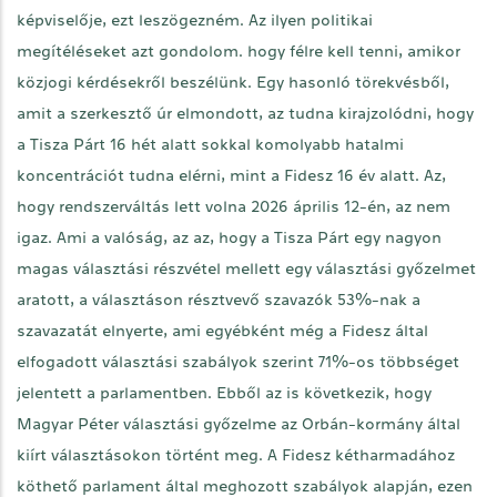
képviselője, ezt leszögezném. Az ilyen politikai
megítéléseket azt gondolom. hogy félre kell tenni, amikor
közjogi kérdésekről beszélünk. Egy hasonló törekvésből,
amit a szerkesztő úr elmondott, az tudna kirajzolódni, hogy
a Tisza Párt 16 hét alatt sokkal komolyabb hatalmi
koncentrációt tudna elérni, mint a Fidesz 16 év alatt. Az,
hogy rendszerváltás lett volna 2026 április 12-én, az nem
igaz. Ami a valóság, az az, hogy a Tisza Párt egy nagyon
magas választási részvétel mellett egy választási győzelmet
aratott, a választáson résztvevő szavazók 53%-nak a
szavazatát elnyerte, ami egyébként még a Fidesz által
elfogadott választási szabályok szerint 71%-os többséget
jelentett a parlamentben. Ebből az is következik, hogy
Magyar Péter választási győzelme az Orbán-kormány által
kiírt választásokon történt meg. A Fidesz kétharmadához
köthető parlament által meghozott szabályok alapján, ezen