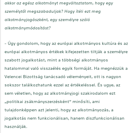
akkor az egész alkotmányt megváltoztatom, hogy egy
személytől megszabaduljak? Hogy ítéli ezt meg
alkotmányjogászként, egy személyre szóló
alkotmánymódosítást?
- Úgy gondolom, hogy az európai alkotmányos kultúra és az
európai alkotmányos értékek kifejezetten tiltják a személyre
szabott jogalkotást, mint a többségi alkotmányos
hatalommal való visszaélés egyik formáját. Ha megnézzük a
Velencei Bizottság tanácsadó véleményeit, ott is nagyon
sokszor találkozhatunk ezzel az értékeléssel. És ugye, az
sem véletlen, hogy az alkotmányjogi szakirodalom ezt
„politikai zsákmányszerzésként” minősíti, ami
tulajdonképpen azt jelenti, hogy az alkotmányozás, a
jogalkotás nem funkcionálisan, hanem diszfunkcionálisan
használják.