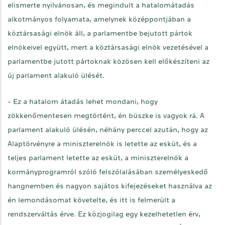
elismerte nyilvánosan, és megindult a hatalomátadás
alkotmányos folyamata, amelynek középpontjában a
köztársasági elnök áll, a parlamentbe bejutott pártok
elnökeivel együtt, mert a köztársasági elnök vezetésével a
parlamentbe jutott pártoknak közösen kell előkészíteni az
új parlament alakuló ülését.
- Ez a hatalom átadás lehet mondani, hogy
zökkenőmentesen megtörtént, én büszke is vagyok rá. A
parlament alakuló ülésén, néhány perccel azután, hogy az
Alaptörvényre a miniszterelnök is letette az esküt, és a
teljes parlament letette az esküt, a miniszterelnök a
kormányprogramról szóló felszólalásában személyeskedő
hangnemben és nagyon sajátos kifejezéseket használva az
én lemondásomat követelte, és itt is felmerült a
rendszerváltás érve. Ez közjogilag egy kezelhetetlen érv,