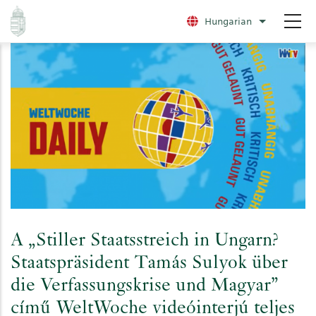
Ugrás
Hungarian
További nye
a
tartalomra
A „Stiller Staatsstreich in Ungarn?
Staatspräsident Tamás Sulyok über
die Verfassungskrise und Magyar”
című WeltWoche videóinterjú teljes