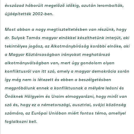
évszázad háborúit megelőző időkig, azután lerombolták,
újjáépítették 2002-ben.
Most abban a nagy megtiszteltetésben van részünk, hogy
dr. Sulyok Tamás magyar elnökkel készíthetünk interjút, aki
tekintélyes jogász, az Alkotmánybíróság korábbi elnöke, aki
a Magyar Köztársaságban irányokat meghatározó
alkotmányválságban van, mert úgy gondolom olyan
konfliktusról van itt szó, amely a magyar demokrácia során
így még nem is létezett és ebben a beszélgetésben
megpróbálunk ennek a konfliktusnak a mélyére leásni és
Önöknek Hölgyeim és Uraim elmagyarázni, hogy miről van
szó és, hogy ez a németországi, ausztriai, svájci közönség
számára, az Európai Unióban miért fontos téma, amellyel
foglalkozni kell.