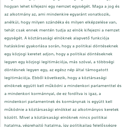
hogyan lehet kifejezni egy nemzet egységét. Maga a jog és
az alkotmány az, ami mindenkire egyaránt vonatkozik,
anélkül, hogy milyen szándéka és milyen elképzelése van,
tehát csak ennek mentén tudja az elnök kifejezni a nemzet
egységét. A köztársasági elnöknek alapvető funkciója
hatáskörei gyakorlása során, hogy a politikai döntéseknek
egy közjogi keretet adjon, hogy a politikai döntéseknek
legyen egy közjogi legitimációja, más szóval, a többségi
döntésnek legyen egy, az egész nép által támogatott
legitimációja. Ebből következik, hogy a köztársasági
elnöknek együtt kell működni a mindenkori parlamenttel és
a mindenkori kormánnyal, de ez fordítva is igaz, a
mindenkori parlamentnek és kormánynak is együtt kell
működnie a köztársasági elnökkel az alkotmányos keretek
között. Mivel a köztársasági elnöknek nincs politikai
hatalma, végrehajtó hatalma, így politikailag felelősségre