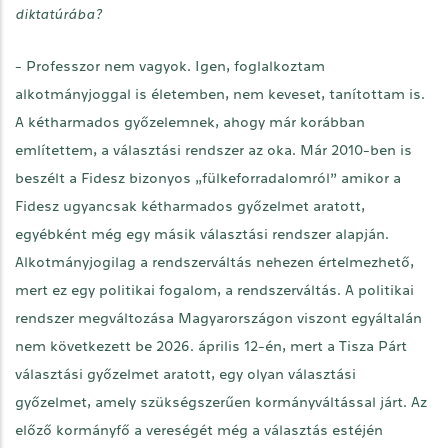
diktatúrába?
- Professzor nem vagyok. Igen, foglalkoztam
alkotmányjoggal is életemben, nem keveset, tanítottam is.
A kétharmados győzelemnek, ahogy már korábban
említettem, a választási rendszer az oka. Már 2010-ben is
beszélt a Fidesz bizonyos „fülkeforradalomról” amikor a
Fidesz ugyancsak kétharmados győzelmet aratott,
egyébként még egy másik választási rendszer alapján.
Alkotmányjogilag a rendszerváltás nehezen értelmezhető,
mert ez egy politikai fogalom, a rendszerváltás. A politikai
rendszer megváltozása Magyarországon viszont egyáltalán
nem következett be 2026. április 12-én, mert a Tisza Párt
választási győzelmet aratott, egy olyan választási
győzelmet, amely szükségszerűen kormányváltással járt. Az
előző kormányfő a vereségét még a választás estéjén