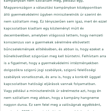
kampányban nem szólaltam meg, például egy,
Magyarországon a választási kampányban középpontban
álló gyermekvédelmi ügyben miniszterelnök úr szerint én
nem szólaltam meg. Ez tényszerűen sem igaz, mert én ezzel
kapcsolatban kiadtam egy közleményt múlt év
decemberében, amelyben világossá tettem, hogy nemzeti
konszenzus van a gyermekek sérelmére elkövetett
bűncselekmények elítélésében, és abban is, hogy ezeket a
bűnelkövetőket szigorúan meg kell büntetni. Felhívtam arra
is a figyelmet, hogy a gyermekvédelmi intézményekben
dolgozókra szigorú jogi szabályok, szigorú felelősségi
szabályok vonatkoznak, és arra is, hogy a konkrét üggyel
kapcsolatban hatósági eljárások vannak folyamatban.
Vagy például a miniszterelnök úr sérelmezte azt, hogy én
nem szólaltam meg abban, hogy a kampány hangneme
nagyon durva. Ez sem felel meg a valóságnak egyébként,