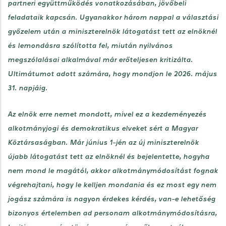
partneri együttműködés vonatkozásában, jövőbeli
feladataik kapcsán. Ugyanakkor három nappal a választási
győzelem után a miniszterelnök látogatást tett az elnöknél
és lemondásra szólította fel, miután nyilvános
megszólalásai alkalmával már erőteljesen kritizálta.
Ultimátumot adott számára, hogy mondjon le 2026. május
31. napjáig.
Az elnök erre nemet mondott, mivel ez a kezdeményezés
alkotmányjogi és demokratikus elveket sért a Magyar
Köztársaságban. Már június 1-jén az új miniszterelnök
újabb látogatást tett az elnöknél és bejelentette, hogyha
nem mond le magától, akkor alkotmánymódosítást fognak
végrehajtani, hogy le kelljen mondania és ez most egy nem
jogász számára is nagyon érdekes kérdés, van-e lehetőség
bizonyos értelemben ad personam alkotmánymódosításra,