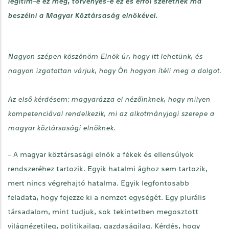
legitim-e ez még, törvényes-e ez és erről szeretnék ma
beszélni a Magyar Köztársaság elnökével.
Nagyon szépen köszönöm Elnök úr, hogy itt lehetünk, és
nagyon izgatottan várjuk, hogy Ön hogyan ítéli meg a dolgot.
Az első kérdésem: magyarázza el nézőinknek, hogy milyen
kompetenciával rendelkezik, mi az alkotmányjogi szerepe a
magyar köztársasági elnöknek.
- A magyar köztársasági elnök a fékek és ellensúlyok
rendszeréhez tartozik. Egyik hatalmi ághoz sem tartozik,
mert nincs végrehajtó hatalma. Egyik legfontosabb
feladata, hogy fejezze ki a nemzet egységét. Egy plurális
társadalom, mint tudjuk, sok tekintetben megosztott
világnézetileg, politikailag, gazdaságilag. Kérdés, hogy