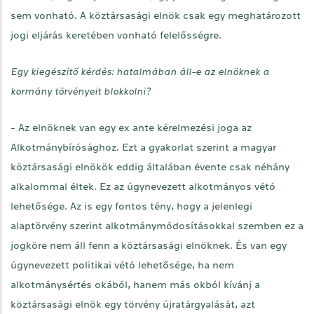
sem vonható. A köztársasági elnök csak egy meghatározott
jogi eljárás keretében vonható felelősségre.
Egy kiegészítő kérdés: hatalmában áll-e az elnöknek a
kormány törvényeit blokkolni?
- Az elnöknek van egy ex ante kérelmezési joga az
Alkotmánybírósághoz. Ezt a gyakorlat szerint a magyar
köztársasági elnökök eddig általában évente csak néhány
alkalommal éltek. Ez az úgynevezett alkotmányos vétó
lehetősége. Az is egy fontos tény, hogy a jelenlegi
alaptörvény szerint alkotmánymódosításokkal szemben ez a
jogköre nem áll fenn a köztársasági elnöknek. És van egy
úgynevezett politikai vétó lehetősége, ha nem
alkotmánysértés okából, hanem más okból kívánj a
köztársasági elnök egy törvény újratárgyalását, azt