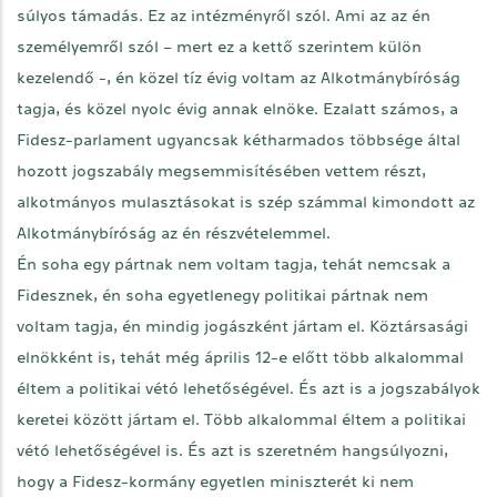
súlyos támadás. Ez az intézményről szól. Ami az az én
személyemről szól – mert ez a kettő szerintem külön
kezelendő -, én közel tíz évig voltam az Alkotmánybíróság
tagja, és közel nyolc évig annak elnöke. Ezalatt számos, a
Fidesz-parlament ugyancsak kétharmados többsége által
hozott jogszabály megsemmisítésében vettem részt,
alkotmányos mulasztásokat is szép számmal kimondott az
Alkotmánybíróság az én részvételemmel.
Én soha egy pártnak nem voltam tagja, tehát nemcsak a
Fidesznek, én soha egyetlenegy politikai pártnak nem
voltam tagja, én mindig jogászként jártam el. Köztársasági
elnökként is, tehát még április 12-e előtt több alkalommal
éltem a politikai vétó lehetőségével. És azt is a jogszabályok
keretei között jártam el. Több alkalommal éltem a politikai
vétó lehetőségével is. És azt is szeretném hangsúlyozni,
hogy a Fidesz-kormány egyetlen miniszterét ki nem