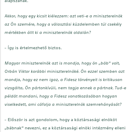
alapszanak.
Akkor, hogy egy kicsit kiélezzem: azt veti-e a miniszterelnök
az Ön szemére, hogy a választási küzdelemben túl csekély
mértékben állt ki a miniszterelnök oldalán?
- Így is értelmezhető biztos.
Magyar miniszterelnök azt is mondja, hogy ön „báb” volt,
Orbán Viktor korábbi miniszterelnöké. Ön ezzel szemben azt
mondja, hogy ez nem igaz, a Fidesz törvényeit is kritikusan
vizsgálta, Ön pártonkívüli, nem tagja ennek a pártnak. Tud-e
példát mondani, hogy a Fidesz vonatkozásában hogyan
viselkedett, ami cáfolja a miniszterelnök szemrehányását?
- Először is azt gondolom, hogy a köztársasági elnököt
„bábnak” nevezni, ez a köztársasági elnöki intézmény elleni