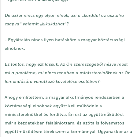
De akkor nincs egy olyan elnök, aki a „karddal az asztalra
csapva” valamit „kikukázhat”?
- Egyáltalán nincs ilyen hatásköre a magyar köztársasági
elnöknek.
Ez fontos, hogy ezt lássuk. Az Ön szemszögéből nézve most
mi a probléma, mi nincs rendben a miniszterelnöknek az Ön
lemondására vonatkozó követelése esetében?-
Ahogy említettem, a magyar alkotmányos rendszerben a
köztársasági elnöknek együtt kell működnie a
miniszterelnökkel és fordítva. Én ezt az együttműködést
már a kezdetekben felajánlottam, és azóta is folyamatos
együttműködésre törekszem a kormánnyal. Ugyanakkor az a