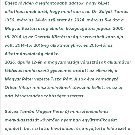
Egész röviden a legfontosabb adatok, hogy képet
alkothassanak arról, hogy miről van szó. Dr. Sulyok Tamás
1956. március 24-én született és 2024. március 5-e óta a
Magyar Köztársaság elnöke, közigazgatási jogász. 2000-
től 2014-ig az Osztrák Köztársaság tiszteletbeli konzulja
volt, 2014-től 2016-ig alkotmánybíró, és 2016-tól az
Alkotmánybíróság elnöke.
2026. április 12-én a magyarországi választások alkalmával
földcsuszamlásszerű győzelmet aratott az ellenzék, a
Magyar Péter vezette Tisza Párt. A sok éve kormányzó
Orbán Viktor miniszterelnöknek távoznia kellett és az új
párt kétharmados többséget szerzett.
Sulyok Tamás Magyar Péter új miniszterelnöknek
megválasztását követően nyomban együttműködést
ajánlott, be is iktatta hivatalába, és kinyújtotta felé kezét a