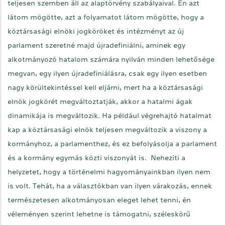
teljesen szemben áll az alaptörvény szabályaival. Én azt
látom mögötte, azt a folyamatot látom mögötte, hogy a
köztársasági elnöki jogköröket és intézményt az új
parlament szeretné majd újradefiniálni, aminek egy
alkotmányozó hatalom számára nyilván minden lehetősége
megvan, egy ilyen újradefiniálásra, csak egy ilyen esetben
nagy körültekintéssel kell eljárni, mert ha a köztársasági
elnök jogkörét megváltoztatják, akkor a hatalmi ágak
dinamikája is megváltozik. Ha például végrehajtó hatalmat
kap a köztársasági elnök teljesen megváltozik a viszony a
kormányhoz, a parlamenthez, és ez befolyásolja a parlament
és a kormány egymás közti viszonyát is. Nehezíti a
helyzetet, hogy a történelmi hagyományainkban ilyen nem
is volt. Tehát, ha a választókban van ilyen várakozás, ennek
természetesen alkotmányosan eleget lehet tenni, én
véleményen szerint lehetne is támogatni, széleskörű