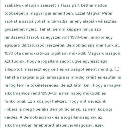
szabályok alapján szerzett a Tisza párt kétharmados
többséget a magyar parlamentben. Ezzel Magyar Péter
azokat a szabályokat is támadja, amely alapján választási
győzelmet nyert. Tehát, semmiképpen nincs szó
rendszerváltásról, az egyszer volt 1990-ben, amikor egy
egypárti diktatúrából részvételi demokráciába mentünk át.
1990 óta demokratikus jogállam működik Magyarországon.
Azt tudjuk, hogy a jogállamiságot ugye egyrészt egy
állapotot másrészt egy célt és valóságot jelent mindig. (..)
Tehát a magyar jogállamiságra is mindig ráfért és ezután is
rá fog férni a tökéletesedés, de azt látni kell, hogy a magyar
alkotmányos rend 1990-től a mai napig működik és
funkcionál. Ez a közjogi helyzet. Hogy mit nevezünk
illiberális meg liberális demokráciának, az nem közjogi
kérdés. A demokráciának és a jogállamiságnak az
alkotmányban lefektetett alapelvei világosak, ezek