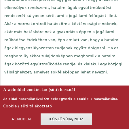
ellensúlyok rendszerét, hatalmi ágak együttműködési
rendszerét súlyosan sérti, ami a jogállami felfogást illeti.
Akár a normakontroll hatásköre a köztársasági elnöknek,
akár más hatásköreinek a gyakorlása éppen a jogállami
működése érdekében van, épp amiatt van, hogy a hatalmi
ágak kiegyensúlyozottan tudjanak együtt dolgozni. Ha ez
megbomlik, akkor tulajdonképpen megbomlik a hatalmi
ágak közötti együttműködés rendje, és kialakul egy közjogi
válsághelyzet, amelyet sokféleképpen lehet nevezni.
Hatalomra kerülés, hatalmi koncentráció, parlamenti
A weboldal cookie-kat (süti) használ
„diktatúra”. Nem Ön egyetlen, akit félre kívánnak állítani. A
Az oldal használatával Ön beleegyezik a cookie-k használatába.
kormány azt mondta, hogy le kell mondani a köztársasági
Cookie / süti tájékoztató
elnöknek, le kell mondania az Alkotmánybíróság elnökének,
RENDBEN
KÖSZÖNÖM, NEM
le kell mondania az Állami Számvevőszék elnökének - aki
pikáns módon ma párt alkot Varga asszonnyal, aki