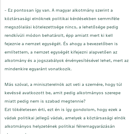
- Ez pontosan így van. A magyar alkotmány szerint a
köztársasági elnöknek politikai kérdésekben semmiféle
megszólalási kötelezettsége nincs, a lehetősége pedig
rendkívüli módon behatárolt, épp amiatt mert ki kell
fejeznie a nemzet egységét. És ahogy a bevezetőben is
említettem, a nemzet egységét kifejezni alapvetően az
alkotmány és a jogszabályok érvényesítésével lehet, mert az
mindenkire egyaránt vonatkozik.
Más szóval, a miniszterelnök azt veti a szemére, hogy túl
kevéssé avatkozott be, amit pedig alkotmányos szerepe
miatt pedig nem is szabad megtennie?
Ezt tökéletesen érti, ezt én is így gondolom, hogy ezek a
vádak politikai jellegű vádak, amelyek a köztársasági elnök
alkotmányos helyzetének politikai félremagyarázásán