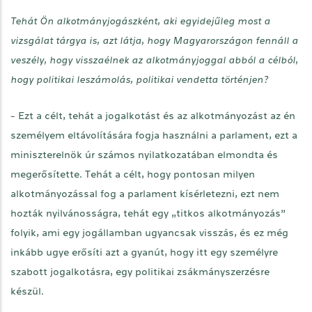
Tehát Ön alkotmányjogászként, aki egyidejűleg most a
vizsgálat tárgya is, azt látja, hogy Magyarországon fennáll a
veszély, hogy visszaélnek az alkotmányjoggal abból a célból,
hogy politikai leszámolás, politikai vendetta történjen?
- Ezt a célt, tehát a jogalkotást és az alkotmányozást az én
személyem eltávolítására fogja használni a parlament, ezt a
miniszterelnök úr számos nyilatkozatában elmondta és
megerősítette. Tehát a célt, hogy pontosan milyen
alkotmányozással fog a parlament kísérletezni, ezt nem
hozták nyilvánosságra, tehát egy „titkos alkotmányozás”
folyik, ami egy jogállamban ugyancsak visszás, és ez még
inkább ugye erősíti azt a gyanút, hogy itt egy személyre
szabott jogalkotásra, egy politikai zsákmányszerzésre
készül.