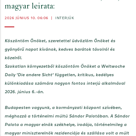
magyar leirata:
2026 JÚNIUS 10. 06:06
|
INTERJÚK
Köszöntöm Önöket, szeretettel üdvözlöm Önöket és
gyönyörű napot kívánok, kedves barátok távolról és
közelről.
Szokatlan környezetből köszöntöm Önöket a Weltwoche
Daily ’Die andere Sicht’ független, kritikus, kedélyes
különkiadása számára nagyon fontos interjú alkalmával
2026. június 6.-án.
Budapesten vagyunk, a kormányzati központ szívében,
méghozzá a történelmi múltú Sándor Palotában. A Sándor
Palota a magyar elnök székhelye, irodája, történelmileg a
magyar miniszterelnök rezidenciája és szállása volt a múlt