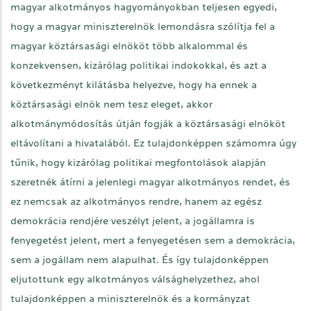
magyar alkotmányos hagyományokban teljesen egyedi,
hogy a magyar miniszterelnök lemondásra szólítja fel a
magyar köztársasági elnököt több alkalommal és
konzekvensen, kizárólag politikai indokokkal, és azt a
következményt kilátásba helyezve, hogy ha ennek a
köztársasági elnök nem tesz eleget, akkor
alkotmánymódosítás útján fogják a köztársasági elnököt
eltávolítani a hivatalából. Ez tulajdonképpen számomra úgy
tűnik, hogy kizárólag politikai megfontolások alapján
szeretnék átírni a jelenlegi magyar alkotmányos rendet, és
ez nemcsak az alkotmányos rendre, hanem az egész
demokrácia rendjére veszélyt jelent, a jogállamra is
fenyegetést jelent, mert a fenyegetésen sem a demokrácia,
sem a jogállam nem alapulhat. És így tulajdonképpen
eljutottunk egy alkotmányos válsághelyzethez, ahol
tulajdonképpen a miniszterelnök és a kormányzat