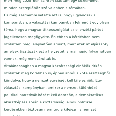
mert még 2025-ben szintén kiadtam egy közleményt
minden szereplőhöz szólva ebben a témában.
És még szememre vetette azt is, hogy ugyancsak a
kampányban, a választási kampányban felmerült egy olyan
téma, hogy a magyar titkosszolgálat az ellenzéki pártot
jogellenesen megfigyelte. Én ebben a kérdésben nem
szólaltam meg, alapvetően amiatt, mert ezek az eljárások,
amelyek tisztázzák ezt a helyzetet, a mai napig folyamatban
vannak, még nem zárultak le.
Általánosságban a magyar köztársasági elnökök ritkán
szólaltak meg korábban is, éppen abból a kötelezettségből
kiindulva, hogy a nemzet egységét kell kifejezniük. Egy
választási kampányban, amikor a nemzet különböző
politikai narratívák között kell döntsön, a demokratikus
akaratképzés során a köztársasági elnök politikai
kérdésekben biztosan nem tudja kifejezni a nemzet