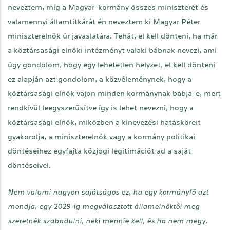
neveztem, míg a Magyar-kormány összes miniszterét és
valamennyi államtitkárát én neveztem ki Magyar Péter
miniszterelnök úr javaslatára. Tehát, el kell dönteni, ha már
a köztársasági elnöki intézményt valaki bábnak nevezi, ami
úgy gondolom, hogy egy lehetetlen helyzet, el kell dönteni
ez alapján azt gondolom, a közvéleménynek, hogy a
köztársasági elnök vajon minden kormánynak bábja-e, mert
rendkívül leegyszerűsítve így is lehet nevezni, hogy a
köztársasági elnök, miközben a kinevezési hatásköreit
gyakorolja, a miniszterelnök vagy a kormány politikai
döntéseihez egyfajta közjogi legitimációt ad a saját
döntéseivel.
Nem valami nagyon sajátságos ez, ha egy kormányfő azt
mondja, egy 2029-ig megválasztott államelnöktől meg
szeretnék szabadulni, neki mennie kell, és ha nem megy,