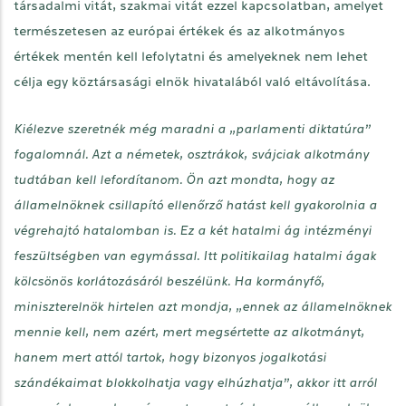
társadalmi vitát, szakmai vitát ezzel kapcsolatban, amelyet
természetesen az európai értékek és az alkotmányos
értékek mentén kell lefolytatni és amelyeknek nem lehet
célja egy köztársasági elnök hivatalából való eltávolítása.
Kiélezve szeretnék még maradni a „parlamenti diktatúra”
fogalomnál. Azt a németek, osztrákok, svájciak alkotmány
tudtában kell lefordítanom. Ön azt mondta, hogy az
államelnöknek csillapító ellenőrző hatást kell gyakorolnia a
végrehajtó hatalomban is. Ez a két hatalmi ág intézményi
feszültségben van egymással. Itt politikailag hatalmi ágak
kölcsönös korlátozásáról beszélünk. Ha kormányfő,
miniszterelnök hirtelen azt mondja, „ennek az államelnöknek
mennie kell, nem azért, mert megsértette az alkotmányt,
hanem mert attól tartok, hogy bizonyos jogalkotási
szándékaimat blokkolhatja vagy elhúzhatja”, akkor itt arról