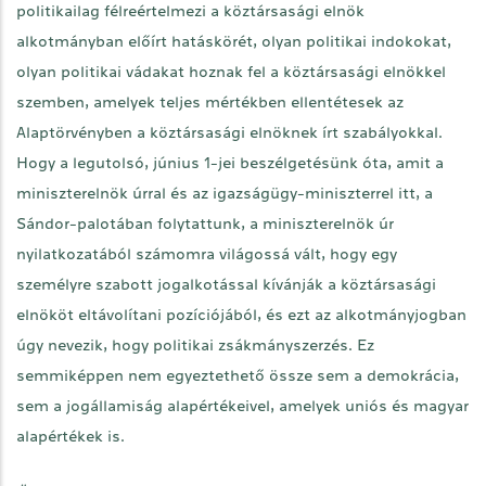
politikailag félreértelmezi a köztársasági elnök
alkotmányban előírt hatáskörét, olyan politikai indokokat,
olyan politikai vádakat hoznak fel a köztársasági elnökkel
szemben, amelyek teljes mértékben ellentétesek az
Alaptörvényben a köztársasági elnöknek írt szabályokkal.
Hogy a legutolsó, június 1-jei beszélgetésünk óta, amit a
miniszterelnök úrral és az igazságügy-miniszterrel itt, a
Sándor-palotában folytattunk, a miniszterelnök úr
nyilatkozatából számomra világossá vált, hogy egy
személyre szabott jogalkotással kívánják a köztársasági
elnököt eltávolítani pozíciójából, és ezt az alkotmányjogban
úgy nevezik, hogy politikai zsákmányszerzés. Ez
semmiképpen nem egyeztethető össze sem a demokrácia,
sem a jogállamiság alapértékeivel, amelyek uniós és magyar
alapértékek is.