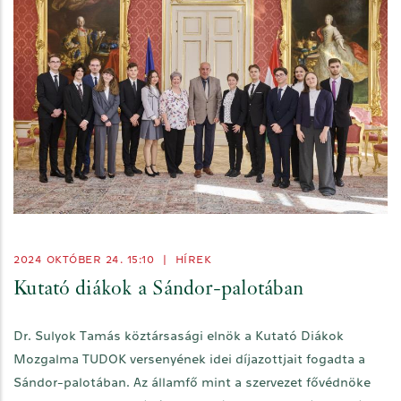
2024 OKTÓBER 24. 15:10
|
HÍREK
Kutató diákok a Sándor-palotában
Dr. Sulyok Tamás köztársasági elnök a Kutató Diákok
Mozgalma TUDOK versenyének idei díjazottjait fogadta a
Sándor-palotában. Az államfő mint a szervezet fővédnöke