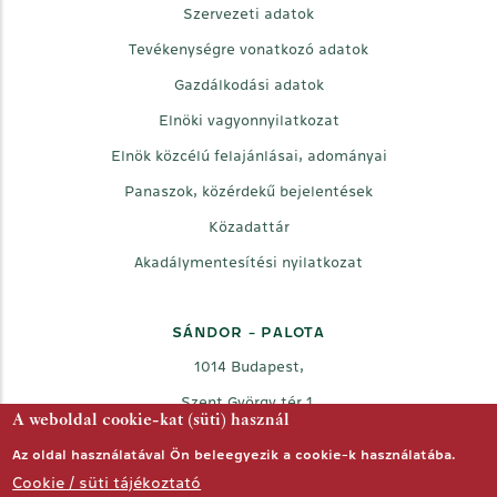
Szervezeti adatok
Tevékenységre vonatkozó adatok
Gazdálkodási adatok
Elnöki vagyonnyilatkozat
Elnök közcélú felajánlásai, adományai
Panaszok, közérdekű bejelentések
Közadattár
Akadálymentesítési nyilatkozat
SÁNDOR - PALOTA
1014 Budapest,
Szent György tér 1.
A weboldal cookie-kat (süti) használ
Az oldal használatával Ön beleegyezik a cookie-k használatába.
Facebook
Twitter
Youtube
Cookie / süti tájékoztató