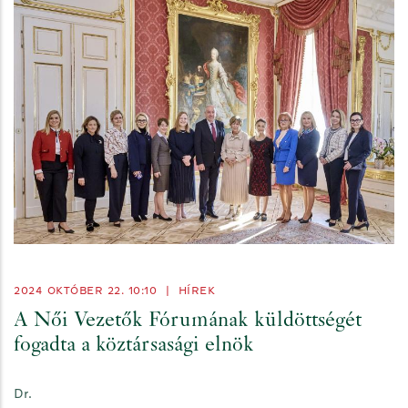
2024 OKTÓBER 22. 10:10
|
HÍREK
A Női Vezetők Fórumának küldöttségét
fogadta a köztársasági elnök
Dr.