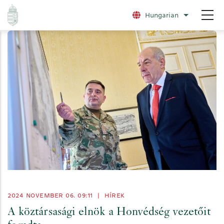
Ugrás
Hungarian
További nye
a
tartalomra
2024 NOVEMBER 06. 09:11
|
HÍREK
A köztársasági elnök a Honvédség vezetőit