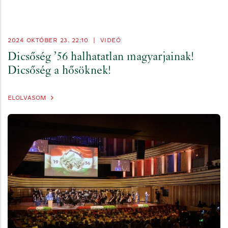
2024 OKTÓBER 23. 22:10
|
VIDEÓ
Dicsőség ’56 halhatatlan magyarjainak!
Dicsőség a hősöknek!
ELOLVASOM