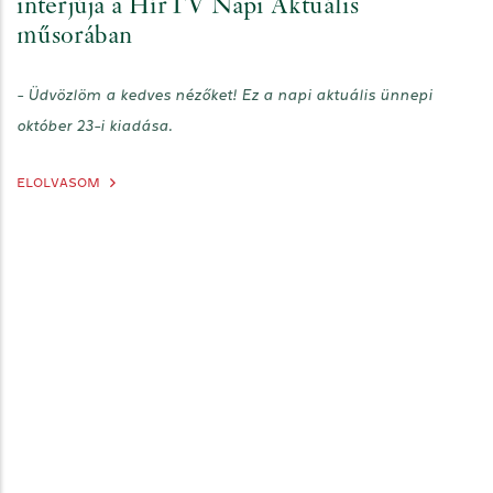
interjúja a HírTV Napi Aktuális
műsorában
- Üdvözlöm a kedves nézőket! Ez a napi aktuális ünnepi
október 23-i kiadása.
ELOLVASOM