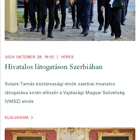
2024 OKTÓBER 28. 19:10
|
HÍREK
Hivatalos látogatáson Szerbiában
Sulyok Tamás köztársasági elnök szerbiai hivatalos
látogatása során először a Vajdasági Magyar Szövetség
(VMSZ) elnök
ELOLVASOM