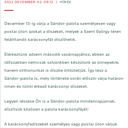
2022 DECEMBER 02. 09:12
|
HÍREK
December 13-ig várja a Sándor-palota személyesen vagy
postai úton azokat a díszeket, melyek a Szent György téren
felállítandó karácsonyfát díszíthetik.
Elérkeztünk advent második vasárnapjához, ebben az
időszakban nemcsak szívünkben készülünk az ünnepekre,
hanem otthonunkat is díszbe öltöztetjük. Így tesz a
Sándor-palota is, mely története során először várja határon
innen és túlról érkező karácsonyi díszeket.
Legyen részese Ön is a Sándor-palota mindennapjainak,
díszítsük közösen a palota karácsonyfáját!
A karácsonyfadíszeket személyes vagy postai úton várjuk