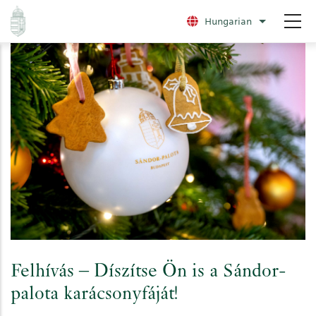
Ugrás
Hungarian
További nye
a
tartalomra
Felhívás – Díszítse Ön is a Sándor-
palota karácsonyfáját!