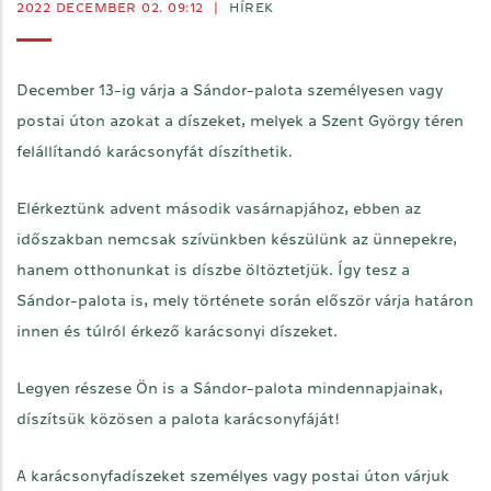
2022 DECEMBER 02. 09:12
|
HÍREK
December 13-ig várja a Sándor-palota személyesen vagy
postai úton azokat a díszeket, melyek a Szent György téren
felállítandó karácsonyfát díszíthetik.
Elérkeztünk advent második vasárnapjához, ebben az
időszakban nemcsak szívünkben készülünk az ünnepekre,
hanem otthonunkat is díszbe öltöztetjük. Így tesz a
Sándor-palota is, mely története során először várja határon
innen és túlról érkező karácsonyi díszeket.
Legyen részese Ön is a Sándor-palota mindennapjainak,
díszítsük közösen a palota karácsonyfáját!
A karácsonyfadíszeket személyes vagy postai úton várjuk