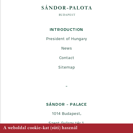
INTRODUCTION
President of Hungary
News
Contact
Sitemap
-
SÁNDOR - PALACE
1014 Budapest,
Szent György tér 1.
A weboldal cookie-kat (süti) használ