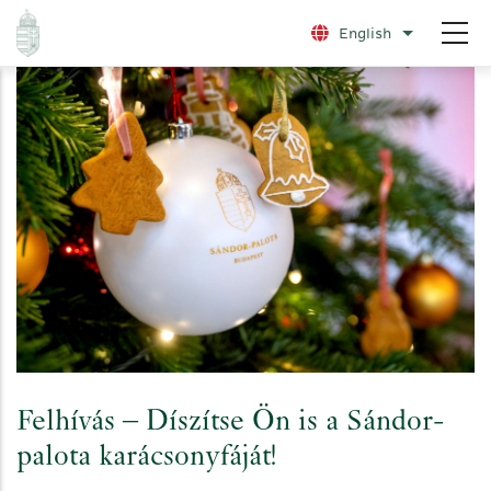
Skip
English
List additio
to
main
content
Felhívás – Díszítse Ön is a Sándor-
palota karácsonyfáját!