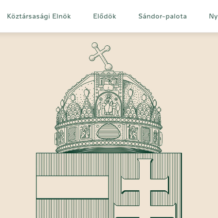
Fő
Köztársasági Elnök
Elődök
Sándor-palota
Ny
navigáció