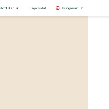
itott Kapuk
Kapcsolat
Hungarian
További nyelvek 