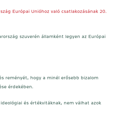
rszág Európai Unióhoz való csatlakozásának 20.
arország szuverén államként legyen az Európai
 és reményét, hogy a minél erősebb bizalom
ése érdekében.
deológiai és értékvitáknak, nem válhat azok