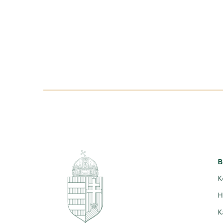
B
K
H
K