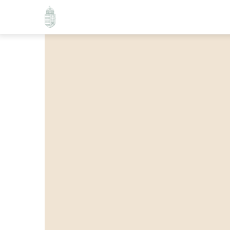
Ugrás
a
tartalomra