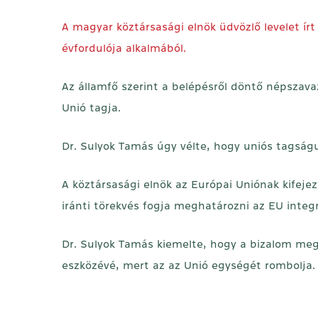
A magyar köztársasági elnök üdvözlő levelet ír
évfordulója alkalmából.
Az államfő szerint a belépésről döntő népszav
Unió tagja.
Dr. Sulyok Tamás úgy vélte, hogy uniós tagság
A köztársasági elnök az Európai Uniónak kifej
iránti törekvés fogja meghatározni az EU inte
Dr. Sulyok Tamás kiemelte, hogy a bizalom meg
eszközévé, mert az az Unió egységét rombolja.