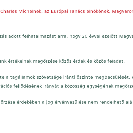
t Charles Michelnek, az Európai Tanács elnökének, Magyaro
azás adott felhatalmazást arra, hogy 20 évvel ezelőtt Magy
unk értékeinek megőrzése közös érdek és közös feladat.
ezte a tagállamok szövetsége iránti őszinte megbecsülését,
grációs fejlődésének irányát a közösség egységének megőrz
őrzése érdekében a jog érvényesülése nem rendelhető alá i