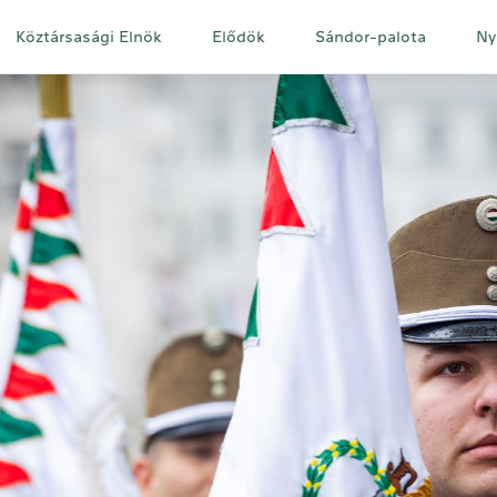
Fő
Köztársasági Elnök
Elődök
Sándor-palota
Ny
navigáció