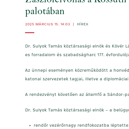
Zászlófelvonás a Kossuth 
palotában
2025 MÁRCIUS 15. 14:03
|
HÍREK
Dr. Sulyok Tamás köztársasági elnök és Kövér L
es forradalom és szabadságharc 177. évfordulój
Az ünnepi eseményen közreműködött a honvédsé
katonai szervezetek tagjai, illetve a diplomáciai 
A rendezvényt követően az államfő a Sándor-palo
Dr. Sulyok Tamás köztársasági elnök – a belügym
rendőr vezérőrnagy rendfokozatba léptette