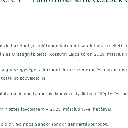
téren - Tábornoki kinevezések é
ászló házelnök jelenlétében katonai tiszteletadás mellett
án az Országház előtti Kossuth Lajos téren 2025. március 1
g díszegysége, a központi katonazenekar és a lovas dísz
testület képviselői is.
tában kilenc tábornoki kinevezést, illetve előléptetést ad
iniszter javaslatára – 2025. március 15-ei hatállyal
 elő dr. Gömbös Sándor rendőr dandártábornokot,