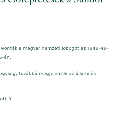
s előléptetések a Sándor-
 felvonták a magyar nemzeti lobogót az 1848-49-
5-én.
egység, továbbá megjelentek az állami és
ott át.