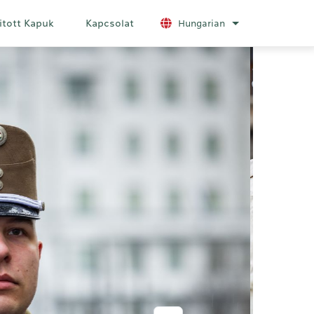
itott Kapuk
Kapcsolat
Hungarian
További nyelvek 