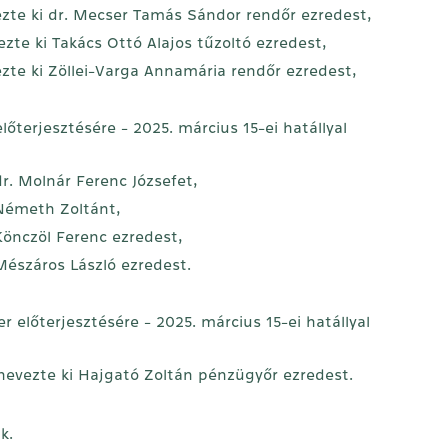
zte ki dr. Mecser Tamás Sándor rendőr ezredest,
te ki Takács Ottó Alajos tűzoltó ezredest,
te ki Zöllei-Varga Annamária rendőr ezredest,
lőterjesztésére - 2025. március 15-ei hatállyal
r. Molnár Ferenc Józsefet,
Németh Zoltánt,
önczöl Ferenc ezredest,
észáros László ezredest.
 előterjesztésére - 2025. március 15-ei hatállyal
evezte ki Hajgató Zoltán pénzügyőr ezredest.
k.