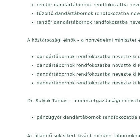
rendőr dandártábornok rendfokozatba neve
tűzoltó dandártábornok rendfokozatba nevez
rendőr dandártábornok rendfokozatba nevez
A köztársasági elnök - a honvédelmi miniszter e
dandártábornok rendfokozatba nevezte ki d
dandártábornok rendfokozatba nevezte ki 
dandártábornok rendfokozatba nevezte ki K
dandártábornok rendfokozatba nevezte ki M
Dr. Sulyok Tamás – a nemzetgazdasági miniszter
pénzügyőr dandártábornok rendfokozatba n
Az államfő sok sikert kívánt minden tábornokna