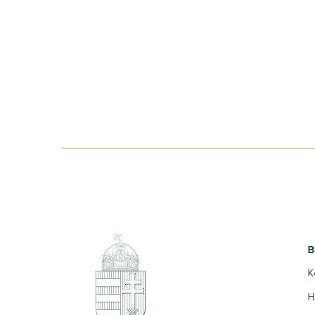
B
K
H