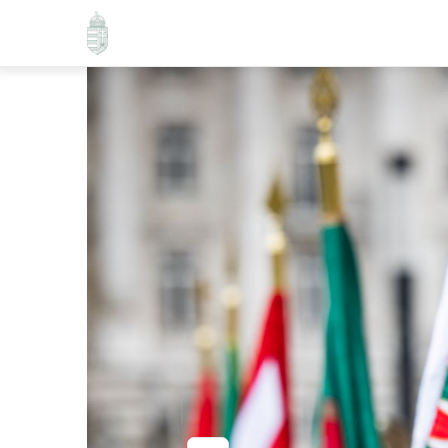
Ugrás
a
tartalomra