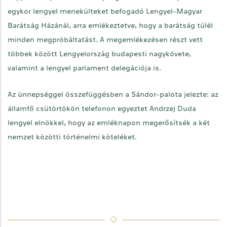
egykor lengyel menekülteket befogadó Lengyel-Magyar
Barátság Házánál, arra emlékeztetve, hogy a barátság túlél
minden megpróbáltatást. A megemlékezésen részt vett
többek között Lengyelország budapesti nagykövete,
valamint a lengyel parlament delegációja is.
Az ünnepséggel összefüggésben a Sándor-palota jelezte: az
államfő csütörtökön telefonon egyeztet Andrzej Duda
lengyel elnökkel, hogy az emléknapon megerősítsék a két
nemzet közötti történelmi köteléket.