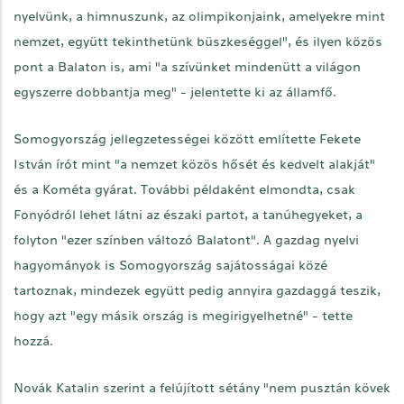
nyelvünk, a himnuszunk, az olimpikonjaink, amelyekre mint
nemzet, együtt tekinthetünk büszkeséggel", és ilyen közös
pont a Balaton is, ami "a szívünket mindenütt a világon
egyszerre dobbantja meg" - jelentette ki az államfő.
Somogyország jellegzetességei között említette Fekete
István írót mint "a nemzet közös hősét és kedvelt alakját"
és a Kométa gyárat. További példaként elmondta, csak
Fonyódról lehet látni az északi partot, a tanúhegyeket, a
folyton "ezer színben változó Balatont". A gazdag nyelvi
hagyományok is Somogyország sajátosságai közé
tartoznak, mindezek együtt pedig annyira gazdaggá teszik,
hogy azt "egy másik ország is megirigyelhetné" - tette
hozzá.
Novák Katalin szerint a felújított sétány "nem pusztán kövek