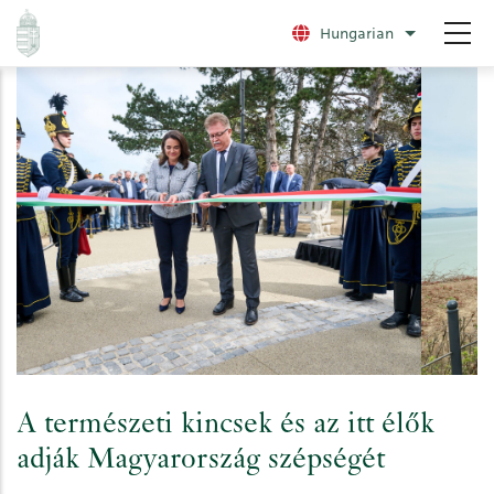
Ugrás
Hungarian
További nye
a
tartalomra
A természeti kincsek és az itt élők
adják Magyarország szépségét