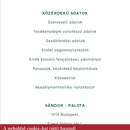
KÖZÉRDEKŰ ADATOK
Szervezeti adatok
Tevékenységre vonatkozó adatok
Gazdálkodási adatok
Elnöki vagyonnyilatkozat
Elnök közcélú felajánlásai, adományai
Panaszok, közérdekű bejelentések
Közadattár
Akadálymentesítési nyilatkozat
SÁNDOR - PALOTA
1014 Budapest,
Szent György tér 1.
A weboldal cookie-kat (süti) használ