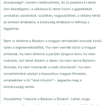
összessége", hanem találkozóhely. Az új padokra ki lehet
ülni beszélgetni, a sétányra ki lehet hozni a gyerekeket,
unokákat, barátokat, szülőket, nagyszülőket, a sétány tehát
az emberi értékekre, a közösség értékeire is felhívja a
figyelmet.
Nem is lehetne a Balaton a magyar természeti kincsek közül
talán a legkiemelkedőbb, "ha nem vennék körül a magyar
emberek, ha nem lehetne a partján lángost enni, ha nem
tudnánk, hol lehet átkelni a réven, ha nem lenne Balaton-
átúszás, ha nem hasítanák a vizét vitorlások", ha nem
ismerhetnénk azokat a klasszikus magyar filmeket,
amelyekben a tó "ránk köszön" - jegyezte meg a
köztársasági elnök.
Hozzátette: "nekünk a Balaton a Riviéra". Lehet, hogy