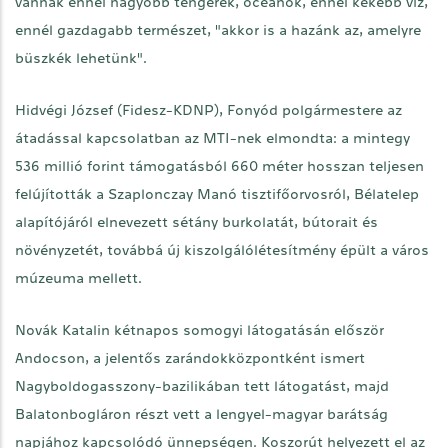
vannak ennél nagyobb tengerek, óceánok, ennél kékebb víz,
ennél gazdagabb természet, "akkor is a hazánk az, amelyre
büszkék lehetünk".
Hidvégi József (Fidesz-KDNP), Fonyód polgármestere az
átadással kapcsolatban az MTI-nek elmondta: a mintegy
536 millió forint támogatásból 660 méter hosszan teljesen
felújították a Szaplonczay Manó tisztifőorvosról, Bélatelep
alapítójáról elnevezett sétány burkolatát, bútorait és
növényzetét, továbbá új kiszolgálólétesítmény épült a város
múzeuma mellett.
Novák Katalin kétnapos somogyi látogatásán először
Andocson, a jelentős zarándokközpontként ismert
Nagyboldogasszony-bazilikában tett látogatást, majd
Balatonbogláron részt vett a lengyel-magyar barátság
napjához kapcsolódó ünnepségen. Koszorút helyezett el az