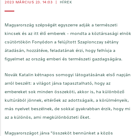
2023 MÁRCIUS 23. 14:03
|
HÍREK
Magyarország szépségét egyszerre adják a természeti
kincsek és az itt élő emberek - mondta a köztársasági elnök
csütörtökön Fonyódon a felújított Szaplonczay sétány
átadásán, hozzátéve, feladatának érzi, hogy felhívja a
figyelmet az ország emberi és természeti gazdagságára.
Novák Katalin kétnapos somogyi látogatásának első napján
arról beszélt: a világot járva tapasztalható, hogy az
embereket sok minden összeköti, akkor is, ha különböző
kultúrából jönnek, eltérőek az adottságaik, a körülményeik,
más nyelvet beszélnek, de sokkal gyakrabban érzik, hogy mi
az a különös, ami megkülönbözteti őket.
Magyarországot járva "összeköt bennünket a közös