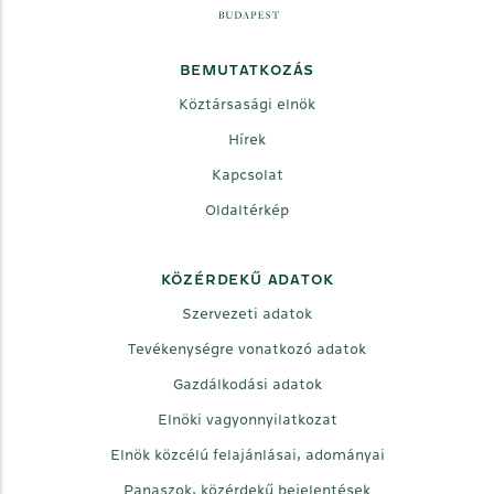
BEMUTATKOZÁS
Köztársasági elnök
Hírek
Kapcsolat
Oldaltérkép
KÖZÉRDEKŰ ADATOK
Szervezeti adatok
Tevékenységre vonatkozó adatok
Gazdálkodási adatok
Elnöki vagyonnyilatkozat
Elnök közcélú felajánlásai, adományai
Panaszok, közérdekű bejelentések