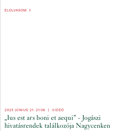
ELOLVASOM
2025 JÚNIUS 21. 21:06
|
VIDEÓ
„Ius est ars boni et aequi” - Jogászi
hivatásrendek találkozója Nagycenken