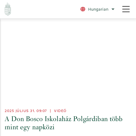
Ugrás
Hungarian
További nye
a
tartalomra
2025 JÚLIUS 31. 09:07
|
VIDEÓ
A Don Bosco Iskolaház Polgárdiban több
mint egy napközi