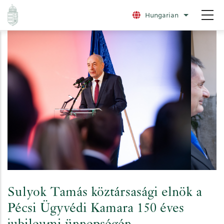
Ugrás
Hungarian
További nye
a
tartalomra
Sulyok Tamás köztársasági elnök a
Pécsi Ügyvédi Kamara 150 éves