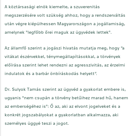
A köztársasági elnök kiemelte, a szuverenitás
megszerzésére volt szükség ahhoz, hogy a rendszerváltás
után végre kiépülhessen Magyarországon a jogállamiság,
amelynek "legfőbb őrei maguk az ügyvédek lettek".
Az államfő szerint a jogászi hivatás mutatja meg, hogy
"
a
vitákat észérvekkel, ténymegállapításokkal, a törvények
előírása szerint lehet rendezni az agresszivitás, az érzelmi
indulatok és a barbár önbíráskodás helyett
".
Dr. Sulyok Tamás szerint az ügyvéd a gyakorlat embere is,
ugyanis "nem csupán a törvény betűihez marad hű, hanem
az emberségéhez is": Ő az, aki az elvont jogelveket és a
konkrét jogszabályokat a gyakorlatban alkalmazza, aki
személyes üggyé teszi a jogot.