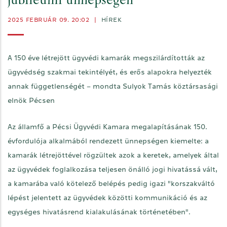
jubileumi ünnepségén
2025 FEBRUÁR 09. 20:02
|
HÍREK
A 150 éve létrejött ügyvédi kamarák megszilárdították az
ügyvédség szakmai tekintélyét, és erős alapokra helyezték
annak függetlenségét – mondta Sulyok Tamás köztársasági
elnök Pécsen
Az államfő a Pécsi Ügyvédi Kamara megalapításának 150.
évfordulója alkalmából rendezett ünnepségen kiemelte: a
kamarák létrejöttével rögzültek azok a keretek, amelyek által
az ügyvédek foglalkozása teljesen önálló jogi hivatássá vált,
a kamarába való kötelező belépés pedig igazi "korszakváltó
lépést jelentett az ügyvédek közötti kommunikáció és az
egységes hivatásrend kialakulásának történetében".