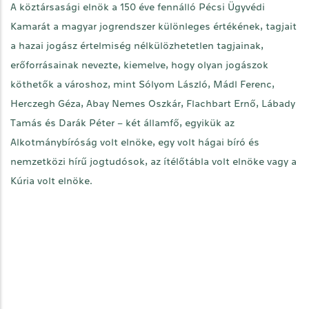
A köztársasági elnök a 150 éve fennálló Pécsi Ügyvédi
Kamarát a magyar jogrendszer különleges értékének, tagjait
a hazai jogász értelmiség nélkülözhetetlen tagjainak,
erőforrásainak nevezte, kiemelve, hogy olyan jogászok
köthetők a városhoz, mint Sólyom László, Mádl Ferenc,
Herczegh Géza, Abay Nemes Oszkár, Flachbart Ernő, Lábady
Tamás és Darák Péter – két államfő, egyikük az
Alkotmánybíróság volt elnöke, egy volt hágai bíró és
nemzetközi hírű jogtudósok, az ítélőtábla volt elnöke vagy a
Kúria volt elnöke.