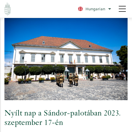
Ugrás
Hungarian
További nye
a
tartalomra
Nyílt nap a Sándor-palotában 2023.
szeptember 17-én