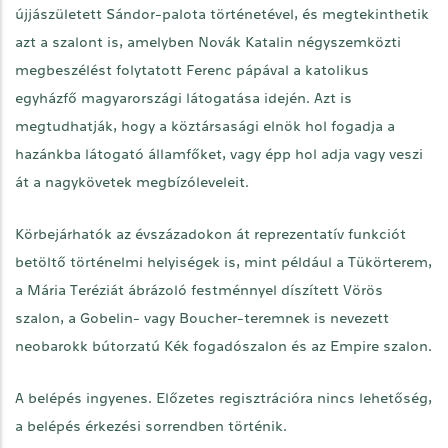
újjászületett Sándor-palota történetével, és megtekinthetik
azt a szalont is, amelyben Novák Katalin négyszemközti
megbeszélést folytatott Ferenc pápával a katolikus
egyházfő magyarországi látogatása idején. Azt is
megtudhatják, hogy a köztársasági elnök hol fogadja a
hazánkba látogató államfőket, vagy épp hol adja vagy veszi
át a nagykövetek megbízóleveleit.
Körbejárhatók az évszázadokon át reprezentatív funkciót
betöltő történelmi helyiségek is, mint például a Tükörterem,
a Mária Teréziát ábrázoló festménnyel díszített Vörös
szalon, a Gobelin- vagy Boucher-teremnek is nevezett
neobarokk bútorzatú Kék fogadószalon és az Empire szalon.
A belépés ingyenes. Előzetes regisztrációra nincs lehetőség,
a belépés érkezési sorrendben történik.