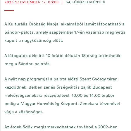
2023 SZEPTEMBER 17. 08:09
|
SAJTÓKÖZLEMÉNYEK
A Kulturális Örökség Napjai alkalmából ismét látogatható a
Sándor-palota, amely szeptember 17-én vasárnap megnyitja
kapuit a nagyközönség előtt.
A látogatók délelőtt 10 órától délután 18 óráig tekinthetik
meg a Sándor-palotát.
A nyílt nap programjai a palota előtti Szent György téren
kezdődnek: délben zenés őrségváltás zajlik Budapest
Helyőrségzenekara részvételével, 10.00 és 14.00 órakor
pedig a Magyar Honvédség Központi Zenekara térzenével
várja a közönséget.
Az érdeklődők megismerkedhetnek továbbá a 2002-ben