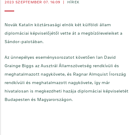
2023 SZEPTEMBER 07. 16:09
|
HÍREK
Novák Katalin köztársasági elnök két külföldi állam
diplomáciai képviselőjétől vette át a megbízóleveleiket a
Sándor-palotában.
Az ünnepélyes eseménysorozatot követően Ian David
Grainge Biggs az Ausztrál Államszövetség rendkívüli és
meghatalmazott nagykövete, és Ragnar Almquist Írország
rendkívüli és meghatalmazott nagykövete, így már
hivatalosan is megkezdheti hazája diplomáciai képviseletét
Budapesten és Magyarországon.