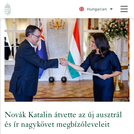
Ugrás
Hungarian
További nye
a
tartalomra
Novák Katalin átvette az új ausztrál
és ír nagykövet megbízóleveleit