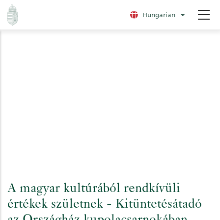
Ugrás
Hungarian
További nye
a
tartalomra
A magyar kultúrából rendkívüli
értékek születnek - Kitüntetésátadó