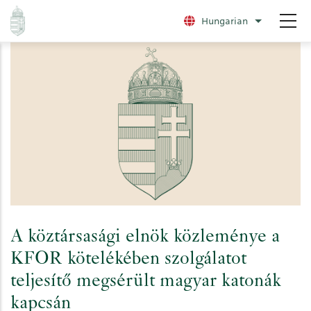
Ugrás
Hungarian
További nye
a
tartalomra
A köztársasági elnök közleménye a
KFOR kötelékében szolgálatot
teljesítő megsérült magyar katonák
kapcsán