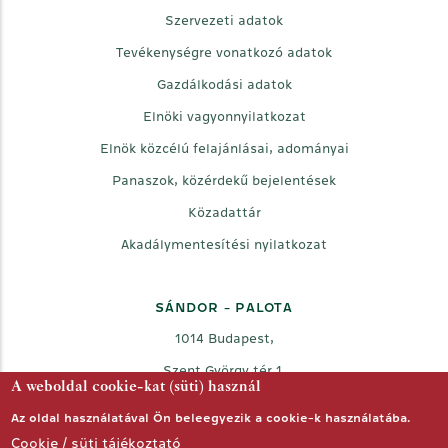
Szervezeti adatok
Tevékenységre vonatkozó adatok
Gazdálkodási adatok
Elnöki vagyonnyilatkozat
Elnök közcélú felajánlásai, adományai
Panaszok, közérdekű bejelentések
Közadattár
Akadálymentesítési nyilatkozat
SÁNDOR - PALOTA
1014 Budapest,
Szent György tér 1.
A weboldal cookie-kat (süti) használ
Az oldal használatával Ön beleegyezik a cookie-k használatába.
Facebook
Twitter
Youtube
Cookie / süti tájékoztató