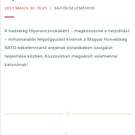
2023 MÁJUS 30. 10:05
|
SAJTÓKÖZLEMÉNYEK
A hadsereg főparancsnokaként – megköszönve a helytállást
– mihamarabbi felgyógyulást kívánok a Magyar Honvédség
NATO békefenntartó erejének kötelékében szolgálat
teljesítése közben, Koszovóban megsérült valamennyi
katonának!