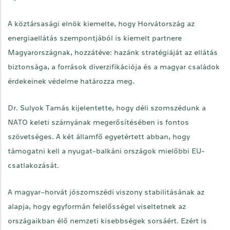
A köztársasági elnök kiemelte, hogy Horvátország az
energiaellátás szempontjából is kiemelt partnere
Magyarországnak, hozzátéve: hazánk stratégiáját az ellátás
biztonsága, a források diverzifikációja és a magyar családok
érdekeinek védelme határozza meg.
Dr. Sulyok Tamás kijelentette, hogy déli szomszédunk a
NATO keleti szárnyának megerősítésében is fontos
szövetséges. A két államfő egyetértett abban, hogy
támogatni kell a nyugat-balkáni országok mielőbbi EU-
csatlakozását.
A magyar–horvát jószomszédi viszony stabilitásának az
alapja, hogy egyformán felelősségel viseltetnek az
országaikban élő nemzeti kisebbségek sorsáért. Ezért is