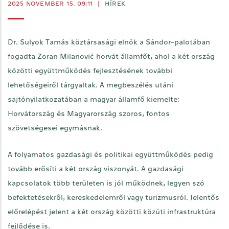
2025 NOVEMBER 15. 09:11
|
HÍREK
Dr. Sulyok Tamás köztársasági elnök a Sándor-palotában
fogadta Zoran Milanović horvát államfőt, ahol a két ország
közötti együttműködés fejlesztésének további
lehetőségeiről tárgyaltak. A megbeszélés utáni
sajtónyilatkozatában a magyar államfő kiemelte:
Horvátország és Magyarország szoros, fontos
szövetségesei egymásnak.
A folyamatos gazdasági és politikai együttműködés pedig
tovább erősíti a két ország viszonyát. A gazdasági
kapcsolatok több területen is jól működnek, legyen szó
befektetésekről, kereskedelemről vagy turizmusról. Jelentős
előrelépést jelent a két ország közötti közúti infrastruktúra
fejlődése is.