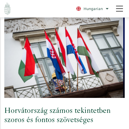
Ugrás
Hungarian
További nye
a
tartalomra
Horvátország számos tekintetben
szoros és fontos szövetséges