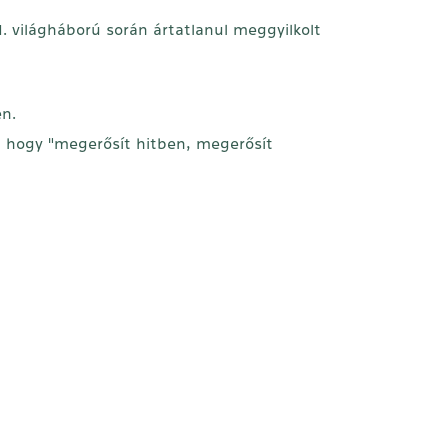
. világháború során ártatlanul meggyilkolt
én.
, hogy "megerősít hitben, megerősít