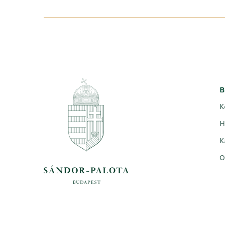
B
K
H
K
O