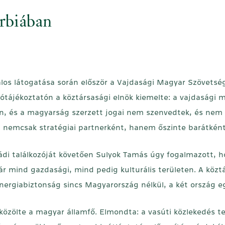
erbiában
alos látogatása során először a Vajdasági Magyar Szövetség
tótájékoztatón a köztársasági elnök kiemelte: a vajdasági 
n, és a magyarság szerzett jogai nem szenvedtek, és nem 
nemcsak stratégiai partnerként, hanem őszinte barátként 
rádi találkozóját követően Sulyok Tamás úgy fogalmazott, 
mind gazdasági, mind pedig kulturális területen. A köztá
nergiabiztonság sincs Magyarország nélkül, a két ország e
közölte a magyar államfő. Elmondta: a vasúti közlekedés te