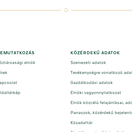
EMUTATKOZÁS
KÖZÉRDEKŰ ADATOK
öztársasági elnök
Szervezeti adatok
írek
Tevékenységre vonatkozó ada
apcsolat
Gazdálkodási adatok
ldaltérkép
Elnöki vagyonnyilatkozat
Elnök közcélú felajánlásai, a
Panaszok, közérdekű bejelent
Közadattár