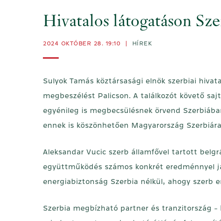
Hivatalos látogatáson Sz
2024 OKTÓBER 28. 19:10
|
HÍREK
Sulyok Tamás köztársasági elnök szerbiai hivat
megbeszélést Palicson. A találkozót követő saj
egyénileg is megbecsülésnek örvend Szerbiába
ennek is köszönhetően Magyarország Szerbiára 
Aleksandar Vucic szerb államfővel tartott belg
együttműködés számos konkrét eredménnyel jár 
energiabiztonság Szerbia nélkül, ahogy szerb e
Szerbia megbízható partner és tranzitország - 