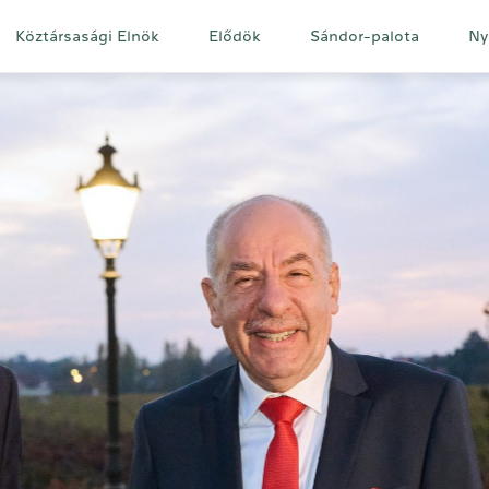
Fő
Köztársasági Elnök
Elődök
Sándor-palota
Ny
navigáció