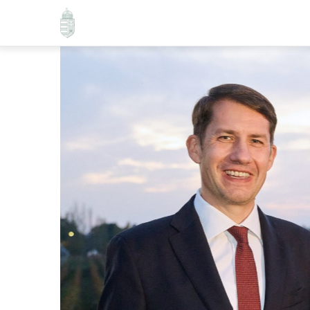
Ugrás
a
tartalomra