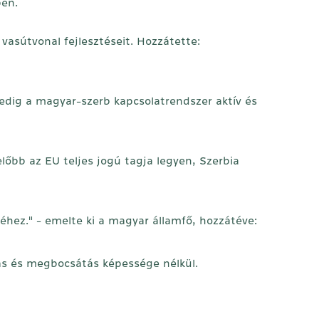
ben.
vasútvonal fejlesztéseit. Hozzátette:
edig a magyar-szerb kapcsolatrendszer aktív és
őbb az EU teljes jogú tagja legyen, Szerbia
éhez." - emelte ki a magyar államfő, hozzátéve:
tás és megbocsátás képessége nélkül.