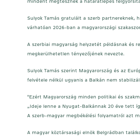
mindent megtesznek a határátlépés felgyorsít
Sulyok Tamás gratulált a szerb partnereknek, h
várhatóan 2026-ban a magyarországi szakaszon 
A szerbiai magyarság helyzetét példásnak és r
megkerülhetetlen tényezőjének nevezte.
Sulyok Tamás szerint Magyarország és az Európa
felvétele nélkül ugyanis a Balkán nem stabilizá
"Ezért Magyarország minden politikai és szakma
„Ideje lenne a Nyugat-Balkánnak 20 éve tett íg
A szerb-magyar megbékélési folyamatról azt m
A magyar köztársasági elnök Belgrádban találko