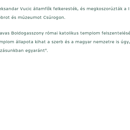
eksandar Vucic államfők felkeresték, és megkoszorúzták a II
szobrot és múzeumot Csúrogon.
 Havas Boldogasszony római katolikus templom felszentelés
emplom állapota kihat a szerb és a magyar nemzetre is úgy
ozásunkban egyaránt".