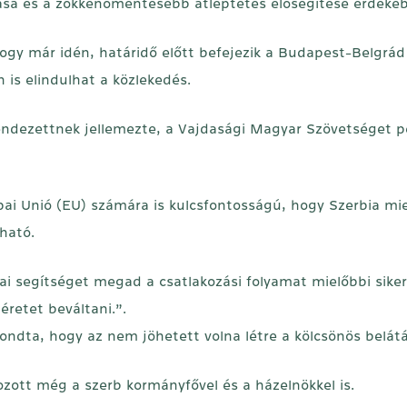
ása és a zökkenőmentesebb átléptetés elősegítése érdeké
ogy már idén, határidő előtt befejezik a Budapest-Belgrád 
is elindulhat a közlekedés.
endezettnek jellemezte, a Vajdasági Magyar Szövetséget p
i Unió (EU) számára is kulcsfontosságú, hogy Szerbia miel
lható.
i segítséget megad a csatlakozási folyamat mielőbbi siker
éretet beváltani.”.
ondta, hogy az nem jöhetett volna létre a kölcsönös belá
zott még a szerb kormányfővel és a házelnökkel is.