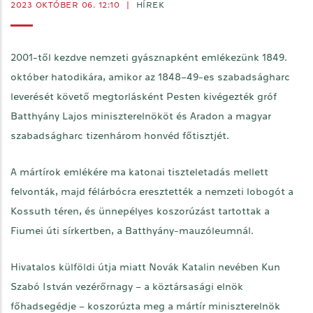
2023 OKTÓBER 06. 12:10
|
HÍREK
2001-től kezdve nemzeti gyásznapként emlékezünk 1849.
október hatodikára, amikor az 1848–49-es szabadságharc
leverését követő megtorlásként Pesten kivégezték gróf
Batthyány Lajos miniszterelnököt és Aradon a magyar
szabadságharc tizenhárom honvéd főtisztjét.
A mártírok emlékére ma katonai tiszteletadás mellett
felvonták, majd félárbócra eresztették a nemzeti lobogót a
Kossuth téren, és ünnepélyes koszorúzást tartottak a
Fiumei úti sírkertben, a Batthyány-mauzóleumnál.
Hivatalos külföldi útja miatt Novák Katalin nevében Kun
Szabó István vezérőrnagy – a köztársasági elnök
főhadsegédje – koszorúzta meg a mártír miniszterelnök