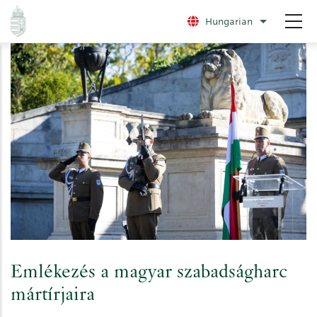
Ugrás
Hungarian
További nye
a
tartalomra
Emlékezés a magyar szabadságharc
mártírjaira