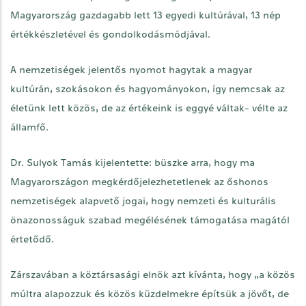
Magyarország gazdagabb lett 13 egyedi kultúrával, 13 nép
értékkészletével és gondolkodásmódjával.
A nemzetiségek jelentős nyomot hagytak a magyar
kultúrán, szokásokon és hagyományokon, így nemcsak az
életünk lett közös, de az értékeink is eggyé váltak- vélte az
államfő.
Dr. Sulyok Tamás kijelentette: büszke arra, hogy ma
Magyarországon megkérdőjelezhetetlenek az őshonos
nemzetiségek alapvető jogai, hogy nemzeti és kulturális
önazonosságuk szabad megélésének támogatása magától
értetődő.
Zárszavában a köztársasági elnök azt kívánta, hogy „a közös
múltra alapozzuk és közös küzdelmekre építsük a jövőt, de