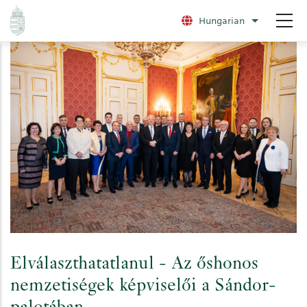
Ugrás
Hungarian
További nye
a
tartalomra
Elválaszthatatlanul - Az őshonos
nemzetiségek képviselői a Sándor-