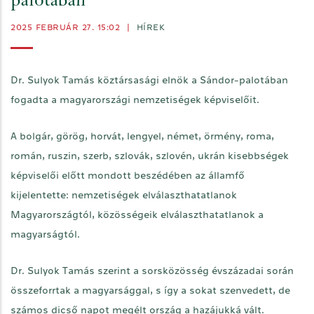
palotában
2025 FEBRUÁR 27. 15:02
|
HÍREK
Dr. Sulyok Tamás köztársasági elnök a Sándor-palotában
fogadta a magyarországi nemzetiségek képviselőit.
A bolgár, görög, horvát, lengyel, német, örmény, roma,
román, ruszin, szerb, szlovák, szlovén, ukrán kisebbségek
képviselői előtt mondott beszédében az államfő
kijelentette: nemzetiségek elválaszthatatlanok
Magyarországtól, közösségeik elválaszthatatlanok a
magyarságtól.
Dr. Sulyok Tamás szerint a sorsközösség évszázadai során
összeforrtak a magyarsággal, s így a sokat szenvedett, de
számos dicső napot megélt ország a hazájukká vált.