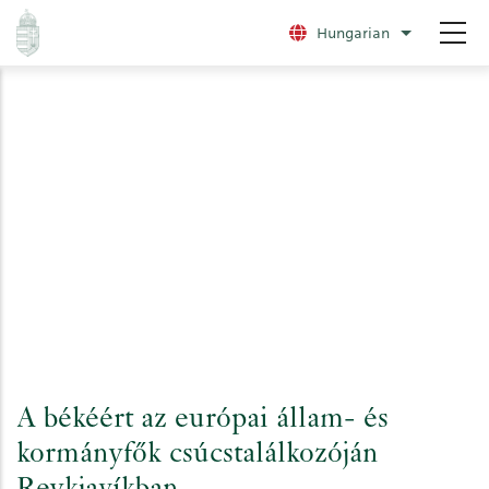
Ugrás
Hungarian
További nye
a
tartalomra
A békéért az európai állam- és
kormányfők csúcstalálkozóján