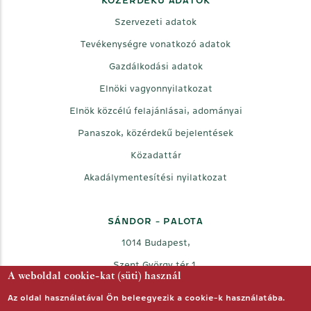
KÖZÉRDEKŰ ADATOK
Szervezeti adatok
Tevékenységre vonatkozó adatok
Gazdálkodási adatok
Elnöki vagyonnyilatkozat
Elnök közcélú felajánlásai, adományai
Panaszok, közérdekű bejelentések
Közadattár
Akadálymentesítési nyilatkozat
SÁNDOR - PALOTA
1014 Budapest,
Szent György tér 1.
A weboldal cookie-kat (süti) használ
Az oldal használatával Ön beleegyezik a cookie-k használatába.
Facebook
Twitter
Youtube