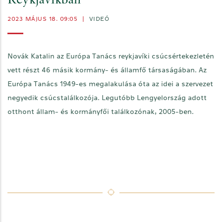
Reykjavíkban
2023 MÁJUS 18. 09:05
|
VIDEÓ
Novák Katalin az Európa Tanács reykjavíki csúcsértekezletén
vett részt 46 másik kormány- és államfő társaságában. Az
Európa Tanács 1949-es megalakulása óta az idei a szervezet
negyedik csúcstalálkozója. Legutóbb Lengyelország adott
otthont állam- és kormányfői találkozónak, 2005-ben.