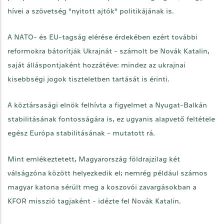
hívei a szövetség "nyitott ajtók" politikájának is.
A NATO- és EU-tagság elérése érdekében ezért további
reformokra bátorítják Ukrajnát - számolt be Novák Katalin,
saját álláspontjaként hozzátéve: mindez az ukrajnai
kisebbségi jogok tiszteletben tartását is érinti.
A köztársasági elnök felhívta a figyelmet a Nyugat-Balkán
stabilitásának fontosságára is, ez ugyanis alapvető feltétele
egész Európa stabilitásának - mutatott rá.
Mint emlékeztetett, Magyarország földrajzilag két
válságzóna között helyezkedik el; nemrég például számos
magyar katona sérült meg a koszovói zavargásokban a
KFOR misszió tagjaként - idézte fel Novák Katalin.