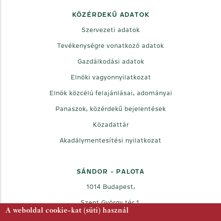
KÖZÉRDEKŰ ADATOK
Szervezeti adatok
Tevékenységre vonatkozó adatok
Gazdálkodási adatok
Elnöki vagyonnyilatkozat
Elnök közcélú felajánlásai, adományai
Panaszok, közérdekű bejelentések
Közadattár
Akadálymentesítési nyilatkozat
SÁNDOR - PALOTA
1014 Budapest,
Szent György tér 1.
A weboldal cookie-kat (süti) használ