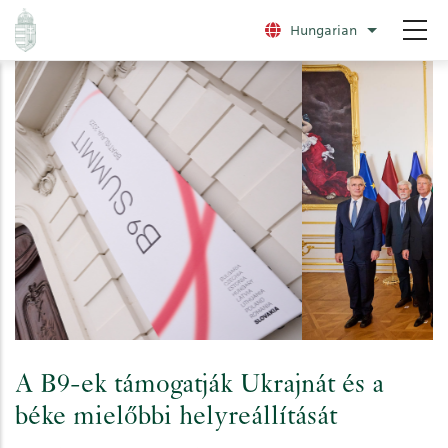
Ugrás
Hungarian
További nye
a
tartalomra
A B9-ek támogatják Ukrajnát és a
béke mielőbbi helyreállítását