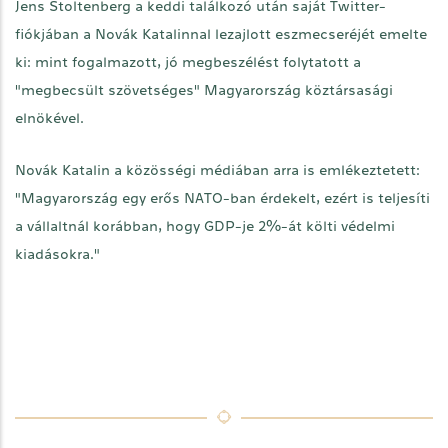
Jens Stoltenberg a keddi találkozó után saját Twitter-
fiókjában a Novák Katalinnal lezajlott eszmecseréjét emelte
ki: mint fogalmazott, jó megbeszélést folytatott a
"megbecsült szövetséges" Magyarország köztársasági
elnökével.
Novák Katalin a közösségi médiában arra is emlékeztetett:
"Magyarország egy erős NATO-ban érdekelt, ezért is teljesíti
a vállaltnál korábban, hogy GDP-je 2%-át költi védelmi
kiadásokra."