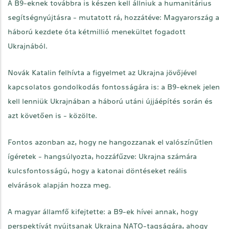
A B9-eknek továbbra is készen kell állniuk a humanitárius
segítségnyújtásra - mutatott rá, hozzátéve: Magyarország a
háború kezdete óta kétmillió menekültet fogadott
Ukrajnából.
Novák Katalin felhívta a figyelmet az Ukrajna jövőjével
kapcsolatos gondolkodás fontosságára is: a B9-eknek jelen
kell lenniük Ukrajnában a háború utáni újjáépítés során és
azt követően is - közölte.
Fontos azonban az, hogy ne hangozzanak el valószínűtlen
ígéretek - hangsúlyozta, hozzáfűzve: Ukrajna számára
kulcsfontosságú, hogy a katonai döntéseket reális
elvárások alapján hozza meg.
A magyar államfő kifejtette: a B9-ek hívei annak, hogy
perspektívát nyújtsanak Ukrajna NATO-tagságára, ahogy