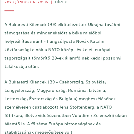
2023 JÚNIUS 06. 20:06
|
HÍREK
A Bukaresti Kilencek (B9) elkötelezettek Ukrajna további
támogatása és mindenekelőtt a béke mielőbbi
helyreállítása iránt - hangsúlyozta Novák Katalin
köztársasági elnök a NATO közép- és kelet-európai
tagországait tömörítő B9-ek államfőinek keddi pozsonyi
találkozója után.
A Bukaresti Kilencek (B9 - Csehország, Szlovákia,
Lengyelország, Magyarország, Románia, Litvánia,
Lettország, Észtország és Bulgária) megbeszéléséhez
személyesen csatlakozott Jens Stoltenberg, a NATO
főtitkára, illetve videóüzenetben Volodimir Zelenszkij ukrán
államfő is. A fő téma Európa biztonságának és
stabilitásának megerősítése volt.