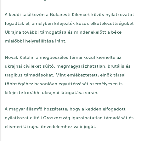
A keddi találkozón a Bukaresti Kilencek közös nyilatkozatot
fogadtak el, amelyben kifejezték közös elkötelezettségüket
Ukrajna további támogatása és mindenekelőtt a béke
mielőbbi helyreállítása iránt.
Novák Katalin a megbeszélés témái közül kiemelte az
ukrajnai civileket sújtó, megmagyarázhatatlan, brutális és
tragikus támadásokat. Mint emlékeztetett, elnök társai
többségéhez hasonlóan együttérzését személyesen is
kifejezte korábbi ukrajnai látogatása során.
A magyar államfő hozzátette, hogy a kedden elfogadott
nyilatkozat elítéli Oroszország igazolhatatlan támadását és
elismeri Ukrajna önvédelemhez való jogát.