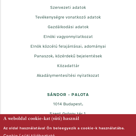
Szervezeti adatok
Tevékenységre vonatkozó adatok
Gazdálkodási adatok
Elnöki vagyonnyilatkozat
Elnök közcélú felajánlásai, adományai
Panaszok, közérdekű bejelentések
Közadattár
Akadálymentesítési nyilatkozat
SÁNDOR - PALOTA
1014 Budapest,
Szent György tér 1.
A weboldal cookie-kat (süti) használ
Az oldal használatával Ön beleegyezik a cookie-k használatába.
Facebook
Twitter
Youtube
Cookie / süti tájékoztató