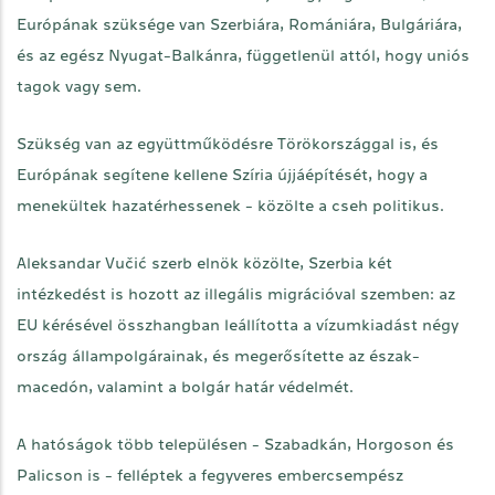
Európának szüksége van Szerbiára, Romániára, Bulgáriára,
és az egész Nyugat-Balkánra, függetlenül attól, hogy uniós
tagok vagy sem.
Szükség van az együttműködésre Törökországgal is, és
Európának segítene kellene Szíria újjáépítését, hogy a
menekültek hazatérhessenek - közölte a cseh politikus.
Aleksandar Vučić szerb elnök közölte, Szerbia két
intézkedést is hozott az illegális migrációval szemben: az
EU kérésével összhangban leállította a vízumkiadást négy
ország állampolgárainak, és megerősítette az észak-
macedón, valamint a bolgár határ védelmét.
A hatóságok több településen - Szabadkán, Horgoson és
Palicson is - felléptek a fegyveres embercsempész