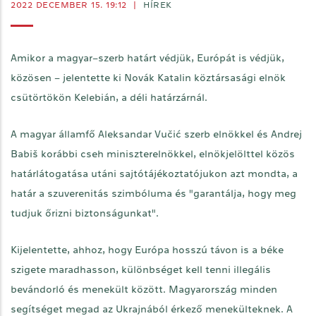
2022 DECEMBER 15. 19:12
|
HÍREK
Amikor a magyar–szerb határt védjük, Európát is védjük,
közösen – jelentette ki Novák Katalin köztársasági elnök
csütörtökön Kelebián, a déli határzárnál.
A magyar államfő Aleksandar Vučić szerb elnökkel és Andrej
Babiš korábbi cseh miniszterelnökkel, elnökjelölttel közös
határlátogatása utáni sajtótájékoztatójukon azt mondta, a
határ a szuverenitás szimbóluma és "garantálja, hogy meg
tudjuk őrizni biztonságunkat".
Kijelentette, ahhoz, hogy Európa hosszú távon is a béke
szigete maradhasson, különbséget kell tenni illegális
bevándorló és menekült között. Magyarország minden
segítséget megad az Ukrajnából érkező menekülteknek. A