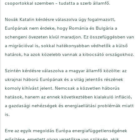
csoportokkal szemben - tudatta a szerb államfő.
Novák Katalin kérdésre válaszolva úgy fogalmazott,
Európának nem érdeke, hogy Románia és Bulgária a
schengeni övezeten kívül maradjon. Ez összefüggésben van
a migrációval is, sokkal hatékonyabban védhetők a külső
határok, ha azok közelebb vannak a kibocsátó országokhoz.
Szintén kérdésre válaszolva a magyar államfő közölte: az
ukrajnai háború Európának és a világ jelentős részének
komoly kihívást jelent. Nemcsak a közvetlen háborús
hatások, hanem az ennek következtében kialakuló infláció,
a gazdasági nehézségek és energiaellátási problémák miatt
is.
Erre az egyik megoldás Európa energiafüggetlenségének
erősítése, emellett olyan vezetőkre van szükség, akik