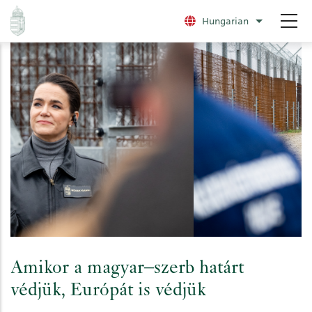
Ugrás
Hungarian
További nye
a
tartalomra
Amikor a magyar–szerb határt
védjük, Európát is védjük