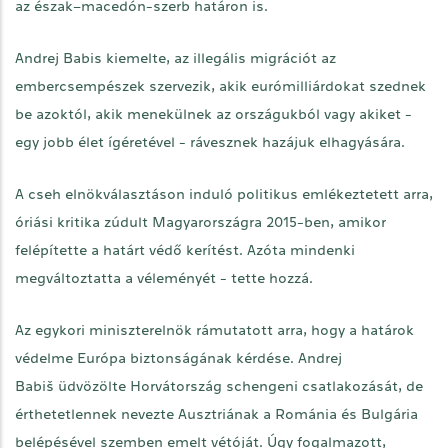
az észak–macedón-szerb határon is.
Andrej Babis kiemelte, az illegális migrációt az
embercsempészek szervezik, akik eurómilliárdokat szednek
be azoktól, akik menekülnek az országukból vagy akiket -
egy jobb élet ígéretével - rávesznek hazájuk elhagyására.
A cseh elnökválasztáson induló politikus emlékeztetett arra,
óriási kritika zúdult Magyarországra 2015-ben, amikor
felépítette a határt védő kerítést. Azóta mindenki
megváltoztatta a véleményét - tette hozzá.
Az egykori miniszterelnök rámutatott arra, hogy a határok
védelme Európa biztonságának kérdése. Andrej
Babiš üdvözölte Horvátország schengeni csatlakozását, de
érthetetlennek nevezte Ausztriának a Románia és Bulgária
belépésével szemben emelt vétóját. Úgy fogalmazott,