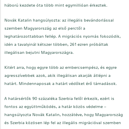
háború kezdete óta több mint egymillióan érkeztek.
Novák Katalin hangsúlyozta: az illegális bevándorlással
szemben Magyarország az első perctől a
leghatározottabban fellép. A migrációs nyomás fokozódik,
idén a tavalyinál kétszer többen, 261 ezren próbáltak
illegálisan bejutni Magyarországra.
Kitért arra, hogy egyre több az embercsempész, és egyre
agresszívebbek azok, akik illegálisan akarják átlépni a
határt. Mindennaposak a határt védőket érő támadások.
A határsértők 90 százaléka Szerbia felől érkezik, ezért is
fontos az együttműködés, a határ közös védelme –
hangsúlyozta Novák Katalin, hozzátéve, hogy Magyarország
és Szerbia közösen lép fel az illegális migrációval szemben