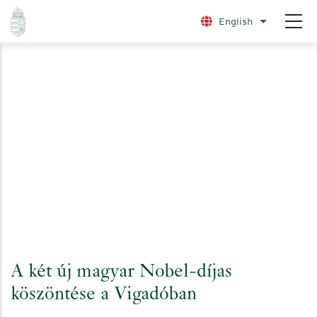
Skip
English
List additio
to
main
content
A két új magyar Nobel-díjas
köszöntése a Vigadóban