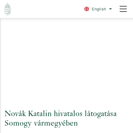
Skip
English
List additio
to
main
content
Novák Katalin hivatalos látogatása
Somogy vármegyében