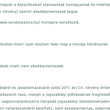
nlapját a közszférabeli szervezetek honlapjainak és mobil
p törvény) szerint akadálymentessé tegye.
/www.sandorpalota.hu/
honlapra vonatkozik.
 kivétel miatt csak részben felel meg a Honlap törvénynek.
ő okok miatt nem akadálymentesek:
lásáról és javadalmazásáról szóló 2011. évi CX. törvény ért
atkozatot tesz, melyet a jogszabályi előírásoknak megfelelőe
E vagyonnyilatkozatra irányadó jogszabályi követelmények
edeti nyilatkozatokról készített, nem akadálymentes, szkenne