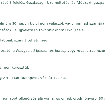
zásért felelős: Gazdasági, Üzemeltetési és Műszaki Igazga
mére 30 napon belül nem válaszol, vagy nem ad számára kie
atások Felügyelete (a továbbiakban: DSZF) felé.
lábbiak szerint teheti meg:
resztül a
Felügyeleti bejelentés honlap vagy mobilalkalmazá
 címen keresztül;
 Zrt., 1138 Budapest, Váci út 129-133.
a honlapot ellenőrzés alá vonja, és ennek eredményéről 60 