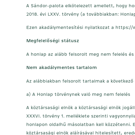
A Sándor-palota elkötelezett amellett, hogy ho
2018. évi LXXV. törvény (a továbbiakban: Honla
Ezen akadálymentesítési nyilatkozat a
https:/
Megfelelőségi státusz
A honlap az alább felsorolt meg nem felelés és
Nem akadálymentes tartalom
Az alábbiakban felsorolt tartalmak a következ
a) A Honlap törvénynek való meg nem felelés
A köztársasági elnök a köztársasági elnök jogál
XXXVI. törvény 1. melléklete szerinti vagyonnyil
honlapon oldalhű másolatban kell közzétenni. 
köztársasági elnök aláírásával hitelesített, er