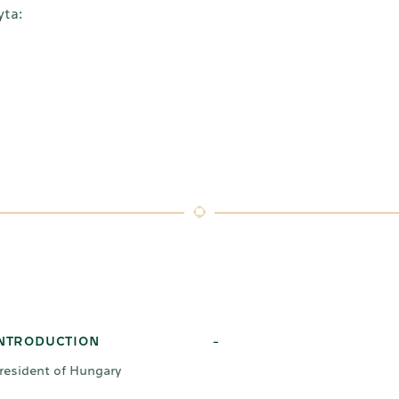
yta:
NTRODUCTION
-
resident of Hungary