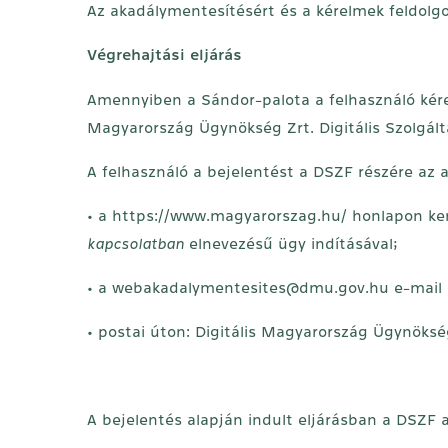
Az akadálymentesítésért és a kérelmek feldolgo
Végrehajtási eljárás
Amennyiben a Sándor-palota a felhasználó kérel
Magyarország Ügynökség Zrt. Digitális Szolgált
A felhasználó a bejelentést a DSZF részére az a
• a
https://www.magyarorszag.hu/
honlapon ke
kapcsolatban
elnevezésű ügy indításával;
• a
webakadalymentesites@dmu.gov.hu
e-mail
• postai úton: Digitális Magyarország Ügynökség
A bejelentés alapján indult eljárásban a DSZF 