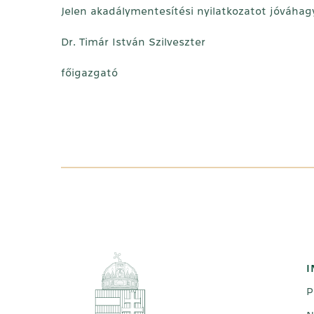
Jelen akadálymentesítési nyilatkozatot jóváhag
Dr. Timár István Szilveszter
főigazgató
I
P