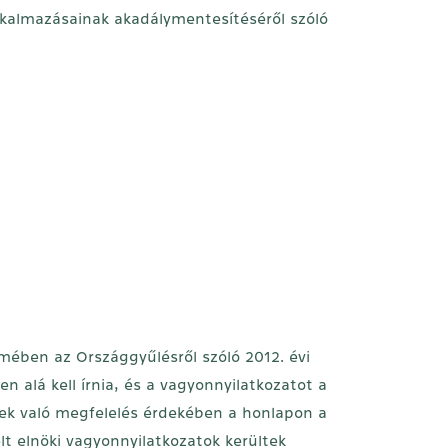
alkalmazásainak akadálymentesítéséről szóló
elmében az Országgyűlésről szóló 2012. évi
n alá kell írnia, és a vagyonnyilatkozatot a
nek való megfelelés érdekében a honlapon a
lt elnöki vagyonnyilatkozatok kerültek