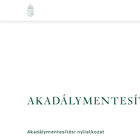
Skip
to
main
content
AKADÁLYMENTESÍ
Akadálymentesítési nyilatkozat