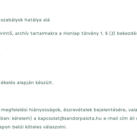
gszabályok hatálya alá
érintő, archív tartalmakra a Honlap törvény 1. § (3) bekezd
e
tékelés alapján készült.
megfelelési hiányosságok, észrevételek bejelentésére, val
kban: kérelem) a
kapcsolat@sandorpalota.hu
e-mail cím áll
pon belül köteles válaszolni.