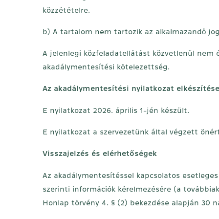
közzétételre.
b) A tartalom nem tartozik az alkalmazandó́ jo
A jelenlegi közfeladatellátást közvetlenül nem 
akadálymentesítési kötelezettség.
Az akadálymentesítési nyilatkozat elkészítés
E nyilatkozat 2026. április 1-jén készült.
E nyilatkozat a szervezetünk által végzett önér
Visszajelzés és elérhetőségek
Az akadálymentesítéssel kapcsolatos esetleges 
szerinti információk kérelmezésére (a továbbia
Honlap törvény 4. § (2) bekezdése alapján 30 na