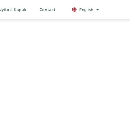
Nyitott Kapuk
Contact
English
List additional a