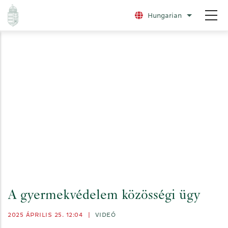
Ugrás
Hungarian
További nye
a
tartalomra
A gyermekvédelem közösségi ügy
2025 ÁPRILIS 25. 12:04
|
VIDEÓ