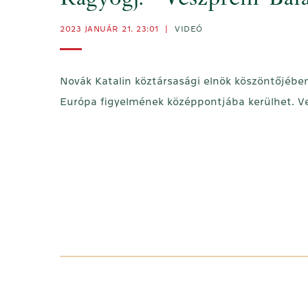
Ragyogj! - Veszprém-Bala
2023 JANUÁR 21. 23:01
|
VIDEÓ
Novák Katalin köztársasági elnök köszöntőjében
Európa figyelmének középpontjába kerülhet. Ve