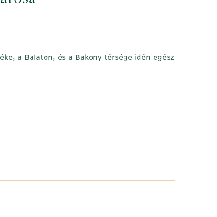
árosa
éke, a Balaton, és a Bakony térsége idén egész