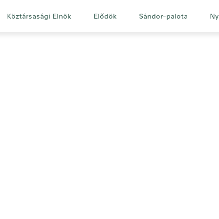
Fő
Köztársasági Elnök
Elődök
Sándor-palota
Ny
navigáció