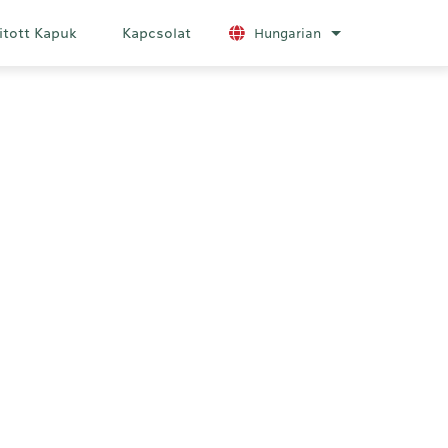
itott Kapuk
Kapcsolat
Hungarian
További nyelvek 