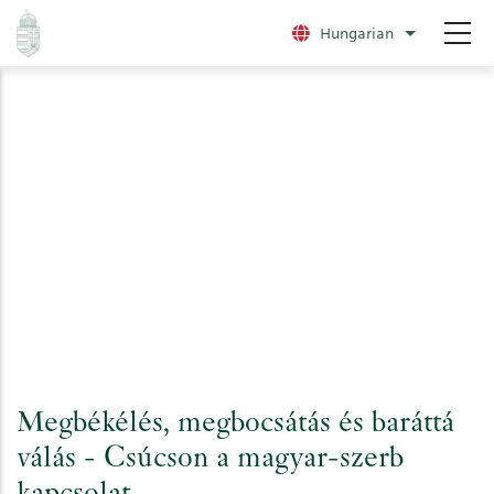
Ugrás
Hungarian
További nye
a
tartalomra
Megbékélés, megbocsátás és baráttá
válás - Csúcson a magyar-szerb