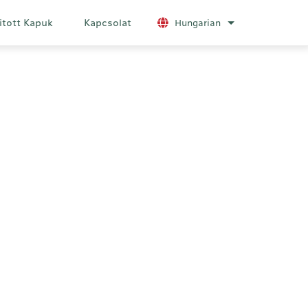
itott Kapuk
Kapcsolat
Hungarian
További nyelvek 