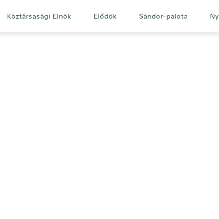
Fő
Köztársasági Elnök
Elődök
Sándor-palota
Ny
navigáció