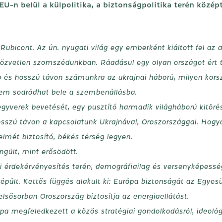
EU-n belül a külpolitika, a biztonságpolitika terén közé
Rubicont. Az ún. nyugati világ egy emberként kiáltott fel az 
 a közvetlen szomszédunkban. Ráadásul egy olyan országot é
és hosszú távon számunkra az ukrajnai háború, milyen korsz
nem sodródhat bele a szembenállásba.
egyverek bevetését, egy pusztító harmadik világháború kitörés
osszú távon a kapcsolatunk Ukrajnával, Oroszországgal. Hogya
elmét biztosító, békés térség legyen.
gült, mint erősödött.
ikai érdekérvényesítés terén, demográfiailag és versenyképes
pült. Kettős függés alakult ki: Európa biztonságát az Egyes
lsősorban Oroszország biztosítja az energiaellátást.
pa megfeledkezett a közös stratégiai gondolkodásról, ideológ