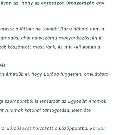
ptávon az, hogy az agresszor Oroszország egy
agresszió láttán: ne tovább! Bár a háború nem a
rt támadás, ahol nagyszámú magyar közösség él
ak köszöntött most ránk, és mit kell ebben a
ét.
n érhetjük el, hogy Európa független, önellátásra
ségi szempontból is lemaradt az Egyesült Államok
ült Államok katonai támogatása, jelenléte
iai kérdéseket helyezett a középpontba. Fel kell