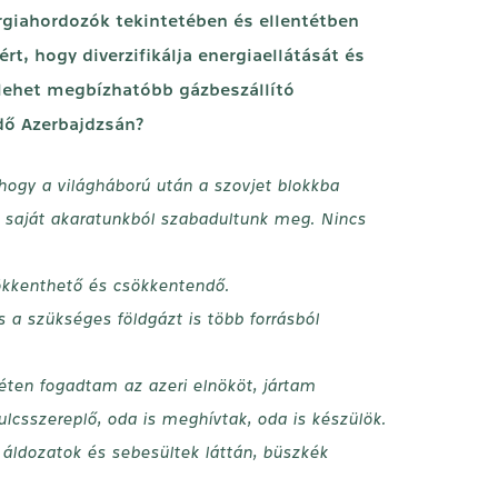
rgiahordozók tekintetében és ellentétben
t, hogy diverzifikálja energiaellátását és
 lehet megbízhatóbb gázbeszállító
zdő Azerbajdzsán?
hogy a világháború után a szovjet blokkba
m saját akaratunkból szabadultunk meg. Nincs
ökkenthető és csökkentendő.
a szükséges földgázt is több forrásból
éten fogadtam az azeri elnököt, jártam
csszereplő, oda is meghívtak, oda is készülök.
 áldozatok és sebesültek láttán, büszkék