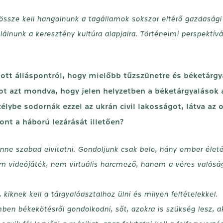
sze kell hangolnunk a tagállamok sokszor eltérő gazdasági ér
lálnunk a keresztény kultúra alapjaira. Történelmi perspektív
ott álláspontról, hogy mielőbb tűzszünetre és béketárgy
ot azt mondva, hogy jelen helyzetben a béketárgyalások a
élybe sodornák ezzel az ukrán civil lakosságot, látva az 
nt a háború lezárását illetően?
nne szabad elvitatni. Gondoljunk csak bele, hány ember életét
m videójáték, nem virtuális harcmező, hanem a véres valóság. 
iknek kell a tárgyalóasztalhoz ülni és milyen feltételekkel.
en békekötésről gondolkodni, sőt, azokra is szükség lesz, aki