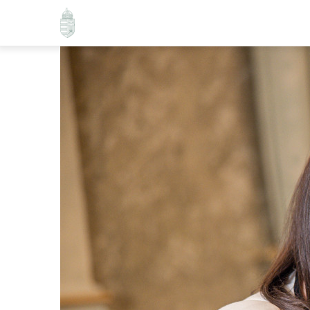
Ugrás
a
tartalomra