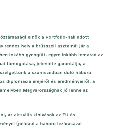
öztársasági elnök a Portfolio-nak adott
y rendes hely a brüsszeli asztalnál jár a
dben inkább gyengült, egyre inkább lemarad az
i támogatása, jelenléte garantálja, a
beszélgettünk a szomszédban dúló háború
os diplomácia erejéről és eredményeiről, a
n, amelyben Magyarországnak jó lenne az
l, az aktuális kihívások az EU és
ményei (például a háború lezárásával