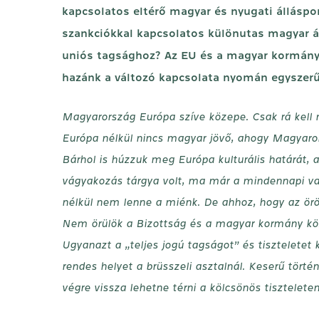
kapcsolatos eltérő magyar és nyugati álláspo
szankciókkal kapcsolatos különutas magyar á
uniós tagsághoz? Az EU és a magyar kormány k
hazánk a változó kapcsolata nyomán egyszerű
Magyarország Európa szíve közepe. Csak rá kell n
Európa nélkül nincs magyar jövő, ahogy Magyarors
Bárhol is húzzuk meg Európa kulturális határát,
vágyakozás tárgya volt, ma már a mindennapi val
nélkül nem lenne a miénk. De ahhoz, hogy az örö
Nem örülök a Bizottság és a magyar kormány közö
Ugyanazt a „teljes jogú tagságot” és tiszteletet
rendes helyet a brüsszeli asztalnál. Keserű törté
végre vissza lehetne térni a kölcsönös tisztele