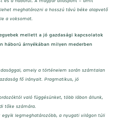
ést és a háborút. A magyar álláspont – amit
n lehet meghatározni a hosszú távú béke alapvető
 le a voksomat.
 egyebek mellett a jó gazdasági kapcsolatok
krán háború árnyékában milyen mederben
azdasággal, amely a történelem során számtalan
zdaság fő irányait. Pragmatikus, jó
rdozóktól való függésünket, több lábon állunk,
ldi tőke számára.
 egyik legmeghatározóbb, a nyugati világon túli