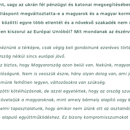
nt, vagy az ukrán fél pénzügyi és katonai megsegítésébe
lláspont megváltoztatta-e a magyarok és a magyar korm
özötti egyre több ellentét és a növekvő szakadék nem n
en kiszorul az Európai Unióból? Mit mondanak az észérv
éznünk a térképre, csak végig kell gondolnunk ezeréves törté
zág nélkül sincs európai jövő.
 az biztos, hogy Magyarország azon belül van. Nekünk, magy
óságunk. Nem is vesszük észre, hány olyan dolog van, ami jo
münk felhőtlen legyen, változásokra van szükség.
tti kötélhúzásnak, de azzal egyetértek, hogy az ország szuv
 követeljük a magyaroknak, mint amely bármely alapító vagy k
nelmi tapasztalatunk, hogy amikor nem ülünk ott az asztalnál,
ten alapuló együttműködéshez. Ez bizony kompromisszumokat 