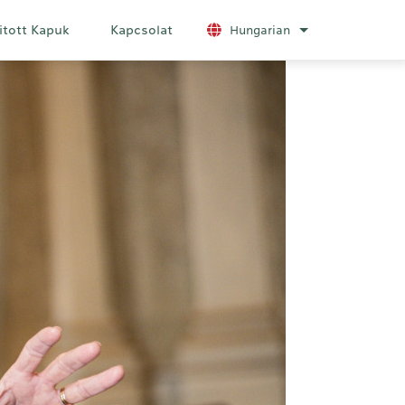
itott Kapuk
Kapcsolat
Hungarian
További nyelvek 