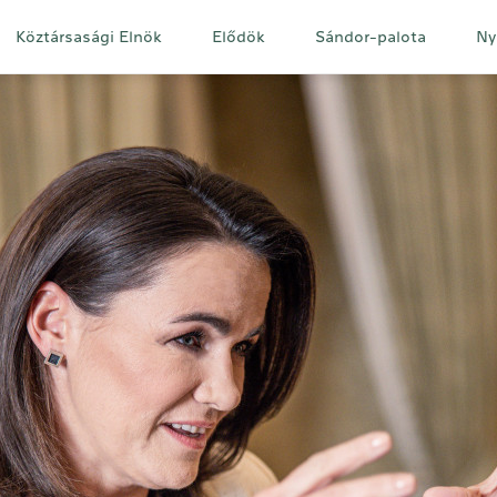
Fő
Köztársasági Elnök
Elődök
Sándor-palota
Ny
navigáció