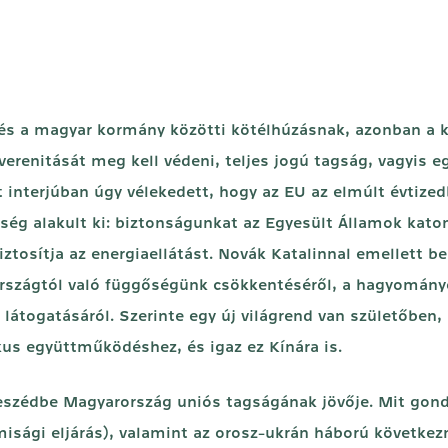
és a magyar kormány közötti kötélhúzásnak, azonban a k
verenitását meg kell védeni, teljes jogú tagság, vagyis eg
 interjúban úgy vélekedett, hogy az EU az elmúlt évtize
g alakult ki: biztonságunkat az Egyesült Államok katona
ztosítja az energiaellátást. Novák Katalinnal emellett 
szországtól való függőségünk csökkentéséről, a hagyomány
i látogatásáról. Szerinte egy új világrend van születőbe
kus együttműködéshez, és igaz ez Kínára is.
szédbe Magyarország uniós tagságának jövője. Mit gondo
misági eljárás), valamint az orosz-ukrán háború következ