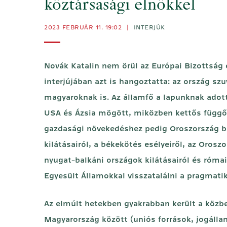
köztársasági elnökkel
2023 FEBRUÁR 11. 19:02
|
INTERJÚK
Novák Katalin nem örül az Európai Bizottság 
interjújában azt is hangoztatta: az ország szu
magyaroknak is. Az államfő a lapunknak adott
USA és Ázsia mögött, miközben kettős függősé
gazdasági növekedéshez pedig Oroszország bi
kilátásairól, a békekötés esélyeiről, az Oro
nyugat-balkáni országok kilátásairól és róma
Egyesült Államokkal visszatalálni a pragmati
Az elmúlt hetekben gyakrabban került a közbe
Magyarország között (uniós források, jogálla