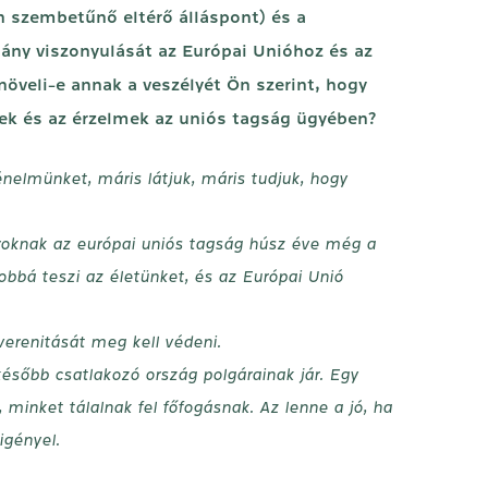
n szembetűnő eltérő álláspont) és a
ány viszonyulását az Európai Unióhoz és az
öveli-e annak a veszélyét Ön szerint, hogy
ek és az érzelmek az uniós tagság ügyében?
nelmünket, máris látjuk, máris tudjuk, hogy
aroknak az európai uniós tagság húsz éve még a
bbá teszi az életünket, és az Európai Unió
erenitását meg kell védeni.
ésőbb csatlakozó ország polgárainak jár. Egy
 minket tálalnak fel főfogásnak. Az lenne a jó, ha
igényel.