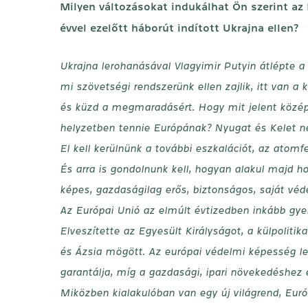
Milyen változásokat indukálhat Ön szerint az 
évvel ezelőtt háborút indított Ukrajna ellen?
Ukrajna lerohanásával Vlagyimir Putyin átlépte a 
mi szövetségi rendszerünk ellen zajlik, itt van
és küzd a megmaradásért. Hogy mit jelent közép 
helyzetben tennie Európának? Nyugat és Kelet 
El kell kerülnünk a további eszkalációt, az atomf
És arra is gondolnunk kell, hogyan alakul majd h
képes, gazdaságilag erős, biztonságos, saját véd
Az Európai Unió az elmúlt évtizedben inkább gyen
Elveszítette az Egyesült Királyságot, a külpolit
és Ázsia mögött. Az európai védelmi képesség leé
garantálja, míg a gazdasági, ipari növekedéshez e
Miközben kialakulóban van egy új világrend, Euró