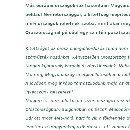
Más európai országokhoz hasonlóan Magyarorsz
például Németországgal, a kitettség leépítése
mely országok jöhetnek szóba, mint akár meg
Oroszországnál például egy szintén posztszov
Kitettséget az orosz energiahordozók terén nem 
száműzték hazánkat. Kényszerűen Oroszország fel
tengeri kijáratunk, komoly ásványkincseink. Neh
Ma még Magyarország energiaellátásában a földg
A jövőben még inkább támaszkodunk majd az atome
igyekszünk beszerezni.
Magam is sorra találkozom azon országok vezetői
Olaszországban, Bulgáriában és Észak-Macedóniáb
Bár ott most élet-halál harc folyik a földrengés
lehetünk a magyarokra, akik most is ott vannak é