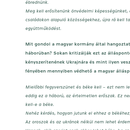
ébrednünk.
Meg kell erősítenünk önvédelmi képességünket, ös
családokon alapuló közösségekhez, újra rá kell ta
együttműködést.
Mit gondol a magyar kormány által hangoztat
háborúban? Sokan kritizálják ezt az álláspont
kényszerítenének Ukrajnára és mint ilyen vesz
fényében mennyiben védhető a magyar álláspo
Mielőbbi fegyverszünet és béke kell – ezt nem le
eddig ez a háború, az értelmetlen erőszak. Ez ne
kell-e a béke.
Nehéz kérdés, hogyan jutunk el ehhez a békéhez, k
Az oroszok és az ukránok nélkül nem lehet érdemb