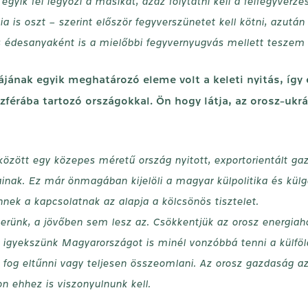
egyik fél legyőzi a másikat, azaz folytatni kell a felfegyverz
 is oszt – szerint először fegyverszünetet kell kötni, azutá
és édesanyaként is a mielőbbi fegyvernyugvás mellett teszem
ájának egyik meghatározó eleme volt a keleti nyitás, így
szférába tartozó országokkal. Ön hogy látja, az orosz-u
özött egy közepes méretű ország nyitott, exportorientált g
nak. Ez már önmagában kijelöli a magyar külpolitika és külga
nnek a kapcsolatnak az alapja a kölcsönös tisztelet.
rünk, a jövőben sem lesz az. Csökkentjük az orosz energiaho
és igyekszünk Magyarországot is minél vonzóbbá tenni a külfö
 fog eltűnni vagy teljesen összeomlani. Az orosz gazdaság az
n ehhez is viszonyulnunk kell.