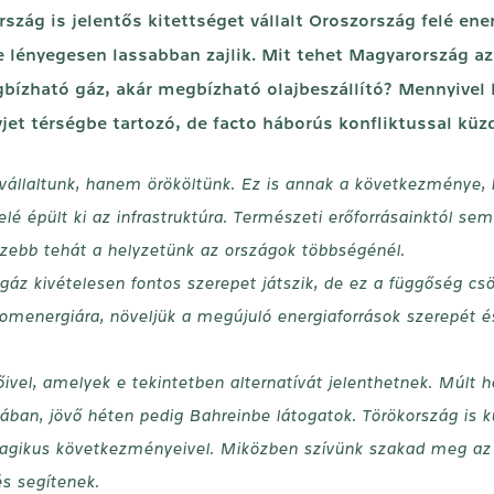
ág is jelentős kitettséget vállalt Oroszország felé ene
 lényegesen lassabban zajlik. Mit tehet Magyarország azér
bízható gáz, akár megbízható olajbeszállító? Mennyivel
jet térségbe tartozó, de facto háborús konfliktussal kü
vállaltunk, hanem örököltünk. Ez is annak a következménye, 
é épült ki az infrastruktúra. Természeti erőforrásainktól se
ezebb tehát a helyzetünk az országok többségénél.
áz kivételesen fontos szerepet játszik, de ez a függőség cs
nergiára, növeljük a megújuló energiaforrások szerepét és 
vel, amelyek e tekintetben alternatívát jelenthetnek. Múlt h
an, jövő héten pedig Bahreinbe látogatok. Törökország is kul
 tragikus következményeivel. Miközben szívünk szakad meg az
s segítenek.