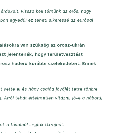
dekeit, vissza kell térnünk az erős, nagy
ában egyedül ez teheti sikeressé az európai
alásokra van szükség az orosz-ukrán
zt jelentenék, hogy területvesztést
orosz haderő korábbi cselekedeteit. Ennek
 vette el és hány család jövőjét tette tönkre
Arról tehát értelmetlen vitázni, jó-e a háború,
k a távolból segítik Ukrajnát.