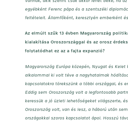
Vannak, akik szerint csak akkor lehet béke, ha az 
egyébként Ferenc pápa és a szentszéki diplomácia
feltételeit. Államfőként, keresztyén emberként 
Az elmúlt szűk 13 évben Magyarország politik
kialakítása Oroszországgal és az orosz érdek
folytatódhat ez az a fajta expanzió?
Magyarország Európa közepén, Nyugat és Kelet k
alkalommal ki volt téve a nagyhatalmak hódításai
kapcsolatokra törekszünk a többi országgal, és e
Eddig sem Oroszország volt a legfontosabb partne
keressük a jó üzleti lehetőségeket világszerte, 
Oroszország volt, van és lesz, a háború után sem
országokkal szoros kapcsolatot ápol. Hosszú távo