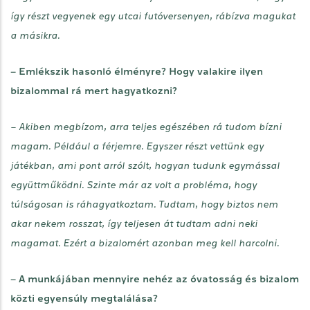
így részt vegyenek egy utcai futóversenyen, rábízva magukat
a másikra.
– Emlékszik hasonló élményre? Hogy valakire ilyen
bizalommal rá mert hagyatkozni?
– Akiben megbízom, arra teljes egészében rá tudom bízni
magam. Például a férjemre. Egyszer részt vettünk egy
játékban, ami pont arról szólt, hogyan tudunk egymással
együttműködni. Szinte már az volt a probléma, hogy
túlságosan is ráhagyatkoztam. Tudtam, hogy biztos nem
akar nekem rosszat, így teljesen át tudtam adni neki
magamat. Ezért a bizalomért azonban meg kell harcolni.
– A munkájában mennyire nehéz az óvatosság és bizalom
közti egyensúly megtalálása?