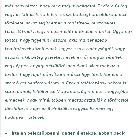
már nem biztos, hogy meg tudjuk hallgatni. Pedig a Gulag
vagy az ’56-os forradalom és szabadságharc áldozatainak
történetei sokat segíthetnek a mai tizen-, huszonéves
korosztálynak, hogy megismerjék a történelmünket. Ugyanígy
fontos, hogy figyeljünk azokra, akik ma nehezebb
körülmények között élnek, legyen szó a cigányságról, vagy
azokról, akik beteg gyereket nevelnek, ők maguk sérültek
vagy éppen anyagi nélkülözésben élnek. Nemcsak az a
fontos, hogy rájuk irányítsam mások figyelmét, hanem a
személyes odafordulásom is. Ezek a találkozások nekem is
sokat adnak, feltöltenek. Magyarország minden megyéjébe
elmegyek, hogy minél többen megtapasztalják a fővárostól
távolabb is, hogy az ő elnökük is vagyok. Ez nem egy
budapesti történet.
– Hirtelen belecsöppenni idegen életekbe, abban pedig