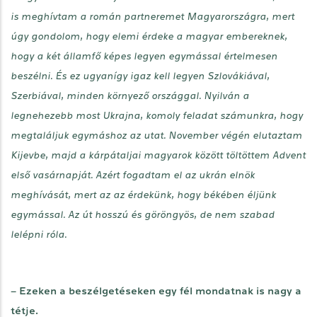
is meghívtam a román partneremet Magyarországra, mert
úgy gondolom, hogy elemi érdeke a magyar embereknek,
hogy a két államfő képes legyen egymással értelmesen
beszélni. És ez ugyanígy igaz kell legyen Szlovákiával,
Szerbiával, minden környező országgal. Nyilván a
legnehezebb most Ukrajna, komoly feladat számunkra, hogy
megtaláljuk egymáshoz az utat. November végén elutaztam
Kijevbe, majd a kárpátaljai magyarok között töltöttem Advent
első vasárnapját. Azért fogadtam el az ukrán elnök
meghívását, mert az az érdekünk, hogy békében éljünk
egymással. Az út hosszú és göröngyös, de nem szabad
lelépni róla.
– Ezeken a beszélgetéseken egy fél mondatnak is nagy a
tétje.