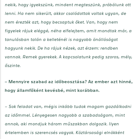
nekik, hogy igyekszünk, mindent megteszünk, próbálunk ott
lenni. Ha nem sikerült, akkor csalódottak voltak ugyan, de
nem érezték azt, hogy becsaptuk őket. Van, hogy nem
figyelek rájuk eléggé, néha elfelejtem, amit mondtak már, a
tanulásban talán a kelleténél is nagyobb önállóságot
hagyunk nekik. De ha rájuk nézek, azt érzem: rendben
vannak. Remek gyerekek. A kapcsolatunk pedig szoros, mély,
őszinte.
– Mennyire szabad az időbeosztása? Az ember azt hinné,
hogy államfőként kevésbé, mint korábban.
– Sok feladat van, mégis inkább tudok magam gazdálkodni
az időmmel. Lényegesen nagyobb a szabadságom, mint
annak, aki mondjuk három műszakban dolgozik. Ilyen
értelemben is szerencsés vagyok. Köztársasági elnökként