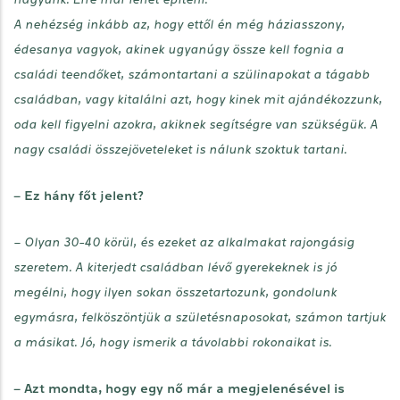
A nehézség inkább az, hogy ettől én még háziasszony,
édesanya vagyok, akinek ugyanúgy össze kell fognia a
családi teendőket, számontartani a szülinapokat a tágabb
családban, vagy kitalálni azt, hogy kinek mit ajándékozzunk,
oda kell figyelni azokra, akiknek segítségre van szükségük. A
nagy családi összejöveteleket is nálunk szoktuk tartani.
– Ez hány főt jelent?
– Olyan 30-40 körül, és ezeket az alkalmakat rajongásig
szeretem. A kiterjedt családban lévő gyerekeknek is jó
megélni, hogy ilyen sokan összetartozunk, gondolunk
egymásra, felköszöntjük a születésnaposokat, számon tartjuk
a másikat. Jó, hogy ismerik a távolabbi rokonaikat is.
– Azt mondta, hogy egy nő már a megjelenésével is