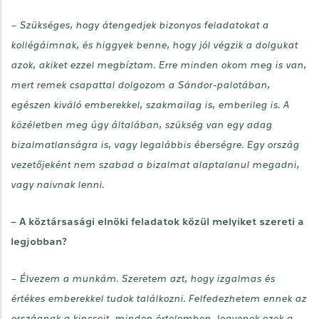
– Szükséges, hogy átengedjek bizonyos feladatokat a
kollégáimnak, és higgyek benne, hogy jól végzik a dolgukat
azok, akiket ezzel megbíztam. Erre minden okom meg is van,
mert remek csapattal dolgozom a Sándor-palotában,
egészen kiváló emberekkel, szakmailag is, emberileg is. A
közéletben meg úgy általában, szükség van egy adag
bizalmatlanságra is, vagy legalábbis éberségre. Egy ország
vezetőjeként nem szabad a bizalmat alaptalanul megadni,
vagy naivnak lenni.
– A köztársasági elnöki feladatok közül melyiket szereti a
legjobban?
– Élvezem a munkám. Szeretem azt, hogy izgalmas és
értékes emberekkel tudok találkozni. Felfedezhetem ennek az
országnak a kincseit, minden értelemben, legyenek ezek a