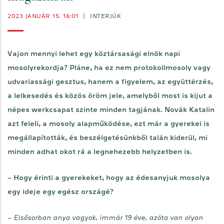
2023 JANUÁR 15. 16:01
|
INTERJÚK
Vajon mennyi lehet egy köztársasági elnök napi
mosolyrekordja? Pláne, ha ez nem protokollmosoly vagy
udvariassági gesztus, hanem a figyelem, az együttérzés,
a lelkesedés és közös öröm jele, amelyből most is kijut a
népes werkcsapat szinte minden tagjának. Novák Katalin
azt feleli, a mosoly alapműködése, ezt már a gyerekei is
megállapították, és beszélgetésünkből talán kiderül, mi
minden adhat okot rá a legnehezebb helyzetben is.
– Hogy érinti a gyerekeket, hogy az édesanyjuk mosolya
egy ideje egy egész országé?
– Elsősorban anya vagyok, immár 19 éve, azóta van olyan