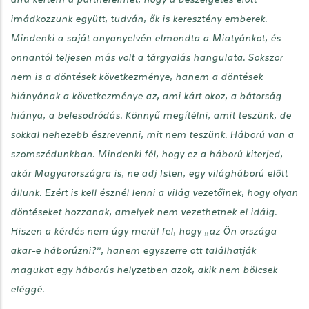
imádkozzunk együtt, tudván, ők is keresztény emberek.
Mindenki a saját anyanyelvén elmondta a Miatyánkot, és
onnantól teljesen más volt a tárgyalás hangulata. Sokszor
nem is a döntések következménye, hanem a döntések
hiányának a következménye az, ami kárt okoz, a bátorság
hiánya, a belesodródás. Könnyű megítélni, amit teszünk, de
sokkal nehezebb észrevenni, mit nem teszünk. Háború van a
szomszédunkban. Mindenki fél, hogy ez a háború kiterjed,
akár Magyarországra is, ne adj Isten, egy világháború előtt
állunk. Ezért is kell észnél lenni a világ vezetőinek, hogy olyan
döntéseket hozzanak, amelyek nem vezethetnek el idáig.
Hiszen a kérdés nem úgy merül fel, hogy „az Ön országa
akar-e háborúzni?”, hanem egyszerre ott találhatják
magukat egy háborús helyzetben azok, akik nem bölcsek
eléggé.