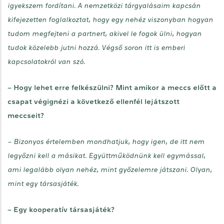
igyekszem fordítani. A nemzetközi tárgyalásaim kapcsán
kifejezetten foglalkoztat, hogy egy nehéz viszonyban hogyan
tudom megfejteni a partnert, akivel le fogok ülni, hogyan
tudok közelebb jutni hozzá. Végső soron itt is emberi
kapcsolatokról van szó.
– Hogy lehet erre felkészülni? Mint amikor a meccs előtt a
csapat végignézi a következő ellenfél lejátszott
meccseit?
– Bizonyos értelemben mondhatjuk, hogy igen, de itt nem
legyőzni kell a másikat. Együttműködnünk kell egymással,
ami legalább olyan nehéz, mint győzelemre játszani. Olyan,
mint egy társasjáték.
– Egy kooperatív társasjáték?