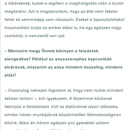
a többieknek, tudok-e segíteni a meghallgatás után a kiutat
megtalálni. Azt is megtanultam, hogy az élet nem fekete-
fehér és semmiképp sem rózsaszín. Ezeket a tapasztalatokat
hasznosítani tudja az ember akkor is, ha egy egészen nagy
családról, a nemzetről van szó.
– Mennyire megy Önnek könnyen a feladatok
elengedése? Például az anyaszerephez kapcsolódó
elvárások, miszerint az anya mindent összefog, mindent
átlát?
– Viszonylag nehezen fogadom el, hogy nem tudok mindent
kézben tartani –, bár igyekszem. A férjemmel közösnek
tekintjük a feladatokat. Volt az életünknek olyan időszaka,
amikor István munkájának köszönhetően Németországban
éltünk. Akkor én három egészen pici gyerekkel voltam