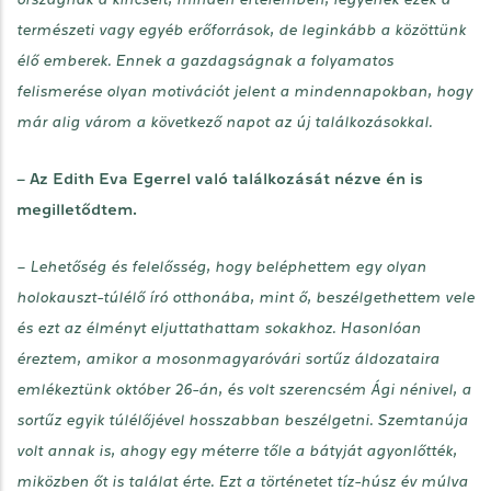
természeti vagy egyéb erőforrások, de leginkább a közöttünk
élő emberek. Ennek a gazdagságnak a folyamatos
felismerése olyan motivációt jelent a mindennapokban, hogy
már alig várom a következő napot az új találkozásokkal.
– Az Edith Eva Egerrel való találkozását nézve én is
megilletődtem.
– Lehetőség és felelősség, hogy beléphettem egy olyan
holokauszt-túlélő író otthonába, mint ő, beszélgethettem vele
és ezt az élményt eljuttathattam sokakhoz. Hasonlóan
éreztem, amikor a mosonmagyaróvári sortűz áldozataira
emlékeztünk október 26-án, és volt szerencsém Ági nénivel, a
sortűz egyik túlélőjével hosszabban beszélgetni. Szemtanúja
volt annak is, ahogy egy méterre tőle a bátyját agyonlőtték,
miközben őt is találat érte. Ezt a történetet tíz-húsz év múlva