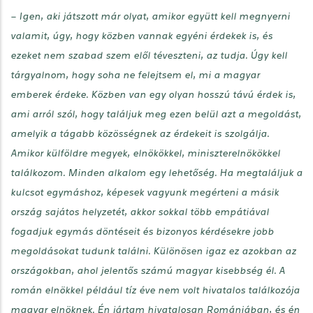
– Igen, aki játszott már olyat, amikor együtt kell megnyerni
valamit, úgy, hogy közben vannak egyéni érdekek is, és
ezeket nem szabad szem elől téveszteni, az tudja. Úgy kell
tárgyalnom, hogy soha ne felejtsem el, mi a magyar
emberek érdeke. Közben van egy olyan hosszú távú érdek is,
ami arról szól, hogy találjuk meg ezen belül azt a megoldást,
amelyik a tágabb közösségnek az érdekeit is szolgálja.
Amikor külföldre megyek, elnökökkel, miniszterelnökökkel
találkozom. Minden alkalom egy lehetőség. Ha megtaláljuk a
kulcsot egymáshoz, képesek vagyunk megérteni a másik
ország sajátos helyzetét, akkor sokkal több empátiával
fogadjuk egymás döntéseit és bizonyos kérdésekre jobb
megoldásokat tudunk találni. Különösen igaz ez azokban az
országokban, ahol jelentős számú magyar kisebbség él. A
román elnökkel például tíz éve nem volt hivatalos találkozója
magyar elnöknek. Én jártam hivatalosan Romániában, és én