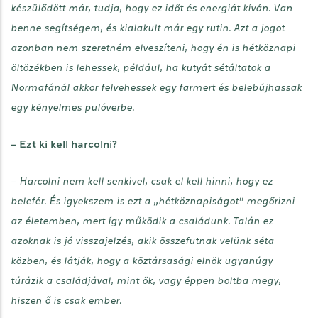
készülődött már, tudja, hogy ez időt és energiát kíván. Van
benne segítségem, és kialakult már egy rutin. Azt a jogot
azonban nem szeretném elveszíteni, hogy én is hétköznapi
öltözékben is lehessek, például, ha kutyát sétáltatok a
Normafánál akkor felvehessek egy farmert és belebújhassak
egy kényelmes pulóverbe.
– Ezt ki kell harcolni?
– Harcolni nem kell senkivel, csak el kell hinni, hogy ez
belefér. És igyekszem is ezt a „hétköznapiságot” megőrizni
az életemben, mert így működik a családunk. Talán ez
azoknak is jó visszajelzés, akik összefutnak velünk séta
közben, és látják, hogy a köztársasági elnök ugyanúgy
túrázik a családjával, mint ők, vagy éppen boltba megy,
hiszen ő is csak ember.