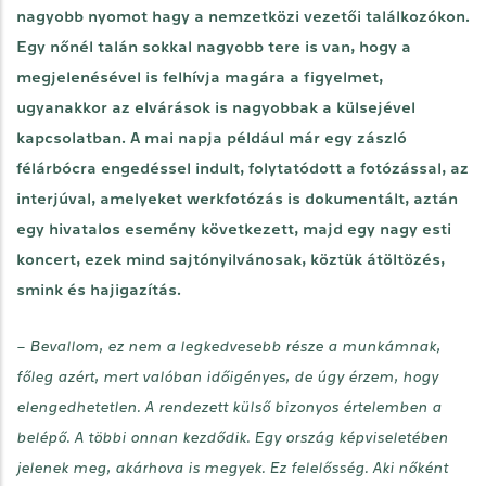
nagyobb nyomot hagy a nemzetközi vezetői találkozókon.
Egy nőnél talán sokkal nagyobb tere is van, hogy a
megjelenésével is felhívja magára a figyelmet,
ugyanakkor az elvárások is nagyobbak a külsejével
kapcsolatban. A mai napja például már egy zászló
félárbócra engedéssel indult, folytatódott a fotózással, az
interjúval, amelyeket werkfotózás is dokumentált, aztán
egy hivatalos esemény következett, majd egy nagy esti
koncert, ezek mind sajtónyilvánosak, köztük átöltözés,
smink és hajigazítás.
– Bevallom, ez nem a legkedvesebb része a munkámnak,
főleg azért, mert valóban időigényes, de úgy érzem, hogy
elengedhetetlen. A rendezett külső bizonyos értelemben a
belépő. A többi onnan kezdődik. Egy ország képviseletében
jelenek meg, akárhova is megyek. Ez felelősség. Aki nőként