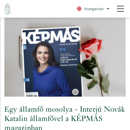
Ugrás
Hungarian
További nye
a
tartalomra
Egy államfő mosolya - Interjú Novák
Katalin államfővel a KÉPMÁS
magazinban