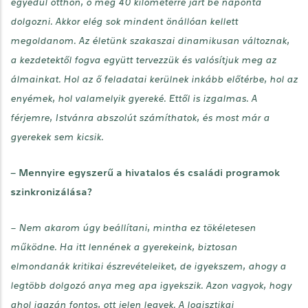
egyedül otthon, ő meg 40 kilométerre járt be naponta
dolgozni. Akkor elég sok mindent önállóan kellett
megoldanom. Az életünk szakaszai dinamikusan változnak,
a kezdetektől fogva együtt tervezzük és valósítjuk meg az
álmainkat. Hol az ő feladatai kerülnek inkább előtérbe, hol az
enyémek, hol valamelyik gyereké. Ettől is izgalmas. A
férjemre, Istvánra abszolút számíthatok, és most már a
gyerekek sem kicsik.
– Mennyire egyszerű a hivatalos és családi programok
szinkronizálása?
– Nem akarom úgy beállítani, mintha ez tökéletesen
működne. Ha itt lennének a gyerekeink, biztosan
elmondanák kritikai észrevételeiket, de igyekszem, ahogy a
legtöbb dolgozó anya meg apa igyekszik. Azon vagyok, hogy
ahol igazán fontos, ott jelen legyek. A logisztikai