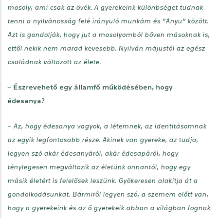
mosoly, ami csak az övék. A gyerekeink különbséget tudnak
tenni a nyilvánosság felé irányuló munkám és ”Anyu” között.
Azt is gondolják, hogy jut a mosolyomból bőven másoknak is,
ettől nekik nem marad kevesebb. Nyilván májustól az egész
családnak változott az élete.
– Észrevehető egy államfő működésében, hogy
édesanya?
– Az, hogy édesanya vagyok, a létemnek, az identitásomnak
az egyik legfontosabb része. Akinek van gyereke, az tudja,
legyen szó akár édesanyáról, akár édesapáról, hogy
ténylegesen megváltozik az életünk onnantól, hogy egy
másik életért is felelősek leszünk. Gyökeresen alakítja át a
gondolkodásunkat. Bármiről legyen szó, a szemem előtt van,
hogy a gyerekeink és az ő gyerekeik abban a világban fognak