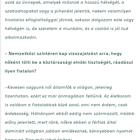
azok az ünnepek, amelyek másnak a hosszú hétvégét, a
szabadnapokat vagy a pihenést jelentik, nekem valamilyen
hivatalos elfoglaltsággal járnak, sokszor dolgozom este vagy
hétvégén is, de szeretem a munkám, és a család is jól tud
alkalmazkodni.
– Nemzetközi színtéren kap visszajelzést arra, hogy
nőként tölti be a köztársasági elnöki tisztségét, ráadásul
ilyen fiatalon?
–Kevesen vagyunk női államfők a világon, jelenleg
tizenhatan, ezért ez már önmagában feltűnik. Az életkorom
is valóban a fiatalabbak közé sorol, ami nem érdem, csak
érdekesség. Hátrányom ebből eddig nem származott, inkább
előny jelentett, mert ránk, nőkre ebben a férfiak által
dominált világban jobban emlékeznek, könnyebben nyomot
hagyunk. Erre már lehet építeni.