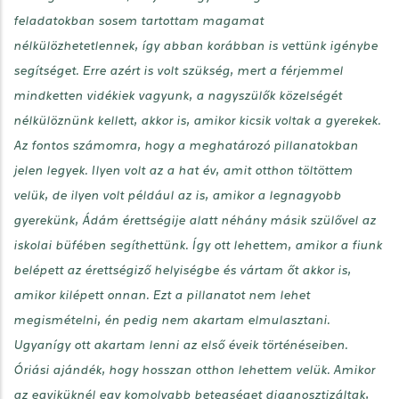
feladatokban sosem tartottam magamat
nélkülözhetetlennek, így abban korábban is vettünk igénybe
segítséget. Erre azért is volt szükség, mert a férjemmel
mindketten vidékiek vagyunk, a nagyszülők közelségét
nélkülöznünk kellett, akkor is, amikor kicsik voltak a gyerekek.
Az fontos számomra, hogy a meghatározó pillanatokban
jelen legyek. Ilyen volt az a hat év, amit otthon töltöttem
velük, de ilyen volt például az is, amikor a legnagyobb
gyerekünk, Ádám érettségije alatt néhány másik szülővel az
iskolai büfében segíthettünk. Így ott lehettem, amikor a fiunk
belépett az érettségiző helyiségbe és vártam őt akkor is,
amikor kilépett onnan. Ezt a pillanatot nem lehet
megismételni, én pedig nem akartam elmulasztani.
Ugyanígy ott akartam lenni az első éveik történéseiben.
Óriási ajándék, hogy hosszan otthon lehettem velük. Amikor
az egyiküknél egy komolyabb betegséget diagnosztizáltak,