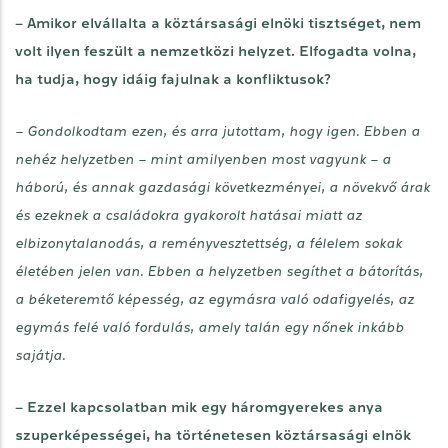
– Amikor elvállalta a köztársasági elnöki tisztséget, nem
volt ilyen feszült a nemzetközi helyzet. Elfogadta volna,
ha tudja, hogy idáig fajulnak a konfliktusok?
– Gondolkodtam ezen, és arra jutottam, hogy igen. Ebben a
nehéz helyzetben – mint amilyenben most vagyunk – a
háború, és annak gazdasági következményei, a növekvő árak
és ezeknek a családokra gyakorolt hatásai miatt az
elbizonytalanodás, a reményvesztettség, a félelem sokak
életében jelen van. Ebben a helyzetben segíthet a bátorítás,
a béketeremtő képesség, az egymásra való odafigyelés, az
egymás felé való fordulás, amely talán egy nőnek inkább
sajátja.
– Ezzel kapcsolatban mik egy háromgyerekes anya
szuperképességei, ha történetesen köztársasági elnök