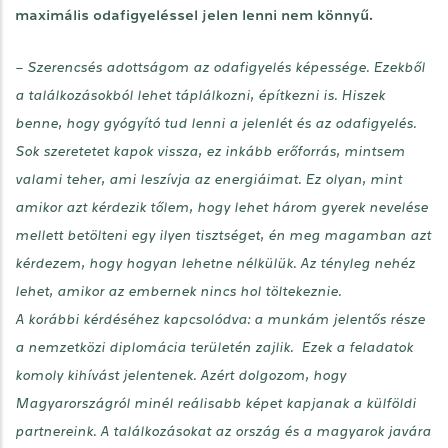
maximális odafigyeléssel jelen lenni nem könnyű.
– Szerencsés adottságom az odafigyelés képessége. Ezekből
a találkozásokból lehet táplálkozni, építkezni is. Hiszek
benne, hogy gyógyító tud lenni a jelenlét és az odafigyelés.
Sok szeretetet kapok vissza, ez inkább erőforrás, mintsem
valami teher, ami leszívja az energiáimat. Ez olyan, mint
amikor azt kérdezik tőlem, hogy lehet három gyerek nevelése
mellett betölteni egy ilyen tisztséget, én meg magamban azt
kérdezem, hogy hogyan lehetne nélkülük. Az tényleg nehéz
lehet, amikor az embernek nincs hol töltekeznie.
A korábbi kérdéséhez kapcsolódva: a munkám jelentős része
a nemzetközi diplomácia területén zajlik. Ezek a feladatok
komoly kihívást jelentenek. Azért dolgozom, hogy
Magyarországról minél reálisabb képet kapjanak a külföldi
partnereink. A találkozásokat az ország és a magyarok javára