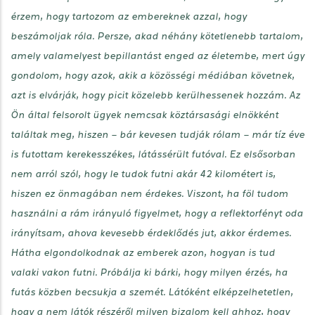
érzem, hogy tartozom az embereknek azzal, hogy
beszámoljak róla. Persze, akad néhány kötetlenebb tartalom,
amely valamelyest bepillantást enged az életembe, mert úgy
gondolom, hogy azok, akik a közösségi médiában követnek,
azt is elvárják, hogy picit közelebb kerülhessenek hozzám. Az
Ön által felsorolt ügyek nemcsak köztársasági elnökként
találtak meg, hiszen – bár kevesen tudják rólam – már tíz éve
is futottam kerekesszékes, látássérült futóval. Ez elsősorban
nem arról szól, hogy le tudok futni akár 42 kilométert is,
hiszen ez önmagában nem érdekes. Viszont, ha föl tudom
használni a rám irányuló figyelmet, hogy a reflektorfényt oda
irányítsam, ahova kevesebb érdeklődés jut, akkor érdemes.
Hátha elgondolkodnak az emberek azon, hogyan is tud
valaki vakon futni. Próbálja ki bárki, hogy milyen érzés, ha
futás közben becsukja a szemét. Látóként elképzelhetetlen,
hogy a nem látók részéről milyen bizalom kell ahhoz, hogy