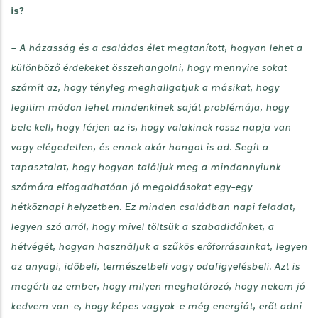
is?
– A házasság és a családos élet megtanított, hogyan lehet a
különböző érdekeket összehangolni, hogy mennyire sokat
számít az, hogy tényleg meghallgatjuk a másikat, hogy
legitim módon lehet mindenkinek saját problémája, hogy
bele kell, hogy férjen az is, hogy valakinek rossz napja van
vagy elégedetlen, és ennek akár hangot is ad. Segít a
tapasztalat, hogy hogyan találjuk meg a mindannyiunk
számára elfogadhatóan jó megoldásokat egy-egy
hétköznapi helyzetben. Ez minden családban napi feladat,
legyen szó arról, hogy mivel töltsük a szabadidőnket, a
hétvégét, hogyan használjuk a szűkös erőforrásainkat, legyen
az anyagi, időbeli, természetbeli vagy odafigyelésbeli. Azt is
megérti az ember, hogy milyen meghatározó, hogy nekem jó
kedvem van-e, hogy képes vagyok-e még energiát, erőt adni