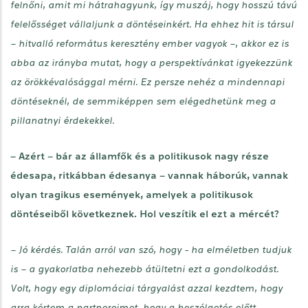
felnőni, amit mi hátrahagyunk, így muszáj, hogy hosszú távú
felelősséget vállaljunk a döntéseinkért. Ha ehhez hit is társul
– hitvalló református keresztény ember vagyok –, akkor ez is
abba az irányba mutat, hogy a perspektívánkat igyekezzünk
az örökkévalósággal mérni. Ez persze nehéz a mindennapi
döntéseknél, de semmiképpen sem elégedhetünk meg a
pillanatnyi érdekekkel.
– Azért – bár az államfők és a politikusok nagy része
édesapa, ritkábban édesanya – vannak háborúk, vannak
olyan tragikus események, amelyek a politikusok
döntéseiből következnek. Hol veszítik el ezt a mércét?
– Jó kérdés. Talán arról van szó, hogy - ha elméletben tudjuk
is – a gyakorlatba nehezebb átültetni ezt a gondolkodást.
Volt, hogy egy diplomáciai tárgyalást azzal kezdtem, hogy
arra kértem a partnereimet, hogy a beszélgetés előtt