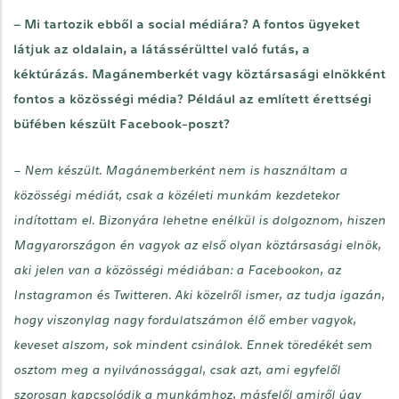
– Mi tartozik ebből a social médiára? A fontos ügyeket
látjuk az oldalain, a látássérülttel való futás, a
kéktúrázás. Magánemberkét vagy köztársasági elnökként
fontos a közösségi média? Például az említett érettségi
büfében készült Facebook-poszt?
– Nem készült. Magánemberként nem is használtam a
közösségi médiát, csak a közéleti munkám kezdetekor
indítottam el. Bizonyára lehetne enélkül is dolgoznom, hiszen
Magyarországon én vagyok az első olyan köztársasági elnök,
aki jelen van a közösségi médiában: a Facebookon, az
Instagramon és Twitteren. Aki közelről ismer, az tudja igazán,
hogy viszonylag nagy fordulatszámon élő ember vagyok,
keveset alszom, sok mindent csinálok. Ennek töredékét sem
osztom meg a nyilvánossággal, csak azt, ami egyfelől
szorosan kapcsolódik a munkámhoz, másfelől amiről úgy