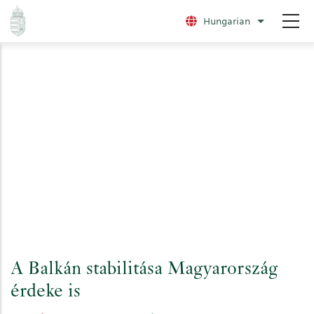
Ugrás
Hungarian
További nye
a
tartalomra
A Balkán stabilitása Magyarország
érdeke is