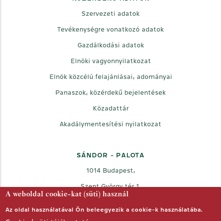
Szervezeti adatok
Tevékenységre vonatkozó adatok
Gazdálkodási adatok
Elnöki vagyonnyilatkozat
Elnök közcélú felajánlásai, adományai
Panaszok, közérdekű bejelentések
Közadattár
Akadálymentesítési nyilatkozat
SÁNDOR - PALOTA
1014 Budapest,
Szent György tér 1.
A weboldal cookie-kat (süti) használ
Az oldal használatával Ön beleegyezik a cookie-k használatába.
Facebook
Twitter
Youtube