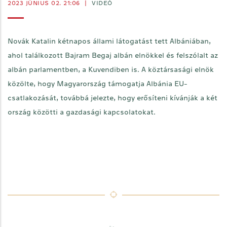
2023 JÚNIUS 02. 21:06
|
VIDEÓ
Novák Katalin kétnapos állami látogatást tett Albániában,
ahol találkozott Bajram Begaj albán elnökkel és felszólalt az
albán parlamentben, a Kuvendiben is. A köztársasági elnök
közölte, hogy Magyarország támogatja Albánia EU-
csatlakozását, továbbá jelezte, hogy erősíteni kívánják a két
ország közötti a gazdasági kapcsolatokat.