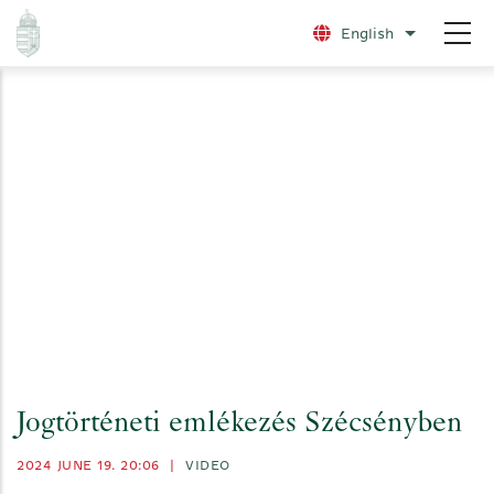
Skip
English
List additio
to
main
content
Jogtörténeti emlékezés Szécsényben
2024 JUNE 19. 20:06
|
VIDEO